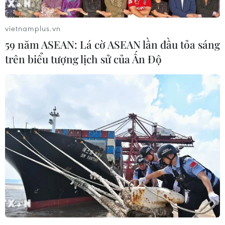
vietnamplus.vn
59 năm ASEAN: Lá cờ ASEAN lần đầu tỏa sáng
trên biểu tượng lịch sử của Ấn Độ
Quyết liệt chống biến đổi khí hậu có thể
cứu sống hàng triệu người
06/12/2018 00:51
Theo WHO, riêng việc giảm ô nhiễm không khí có thể
cứu sống khoảng một triệu người và lợi ích kinh tế đạt
được từ việc cải thiện sức khỏe con người sẽ lớn gấp
đôi mức chi phí chống ô nhiễm.