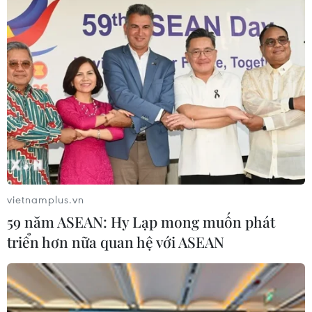
CƠ QUAN CHỦ QUẢN: THÔNG TẤN XÃ VIỆT NAM
Tổng Biên tập: TRẦN TIẾN DUẨN
Phó Tổng Biên tập: NGUYỄN THỊ TÁM, KHÚC THANH
THỦY
Sở hữu trí tuệ
Quy định sử dụng
RSS
Hỗ trợ
Ngôn ngữ
TTXVN
vietnamplus.vn
Dịch vụ tin
Quảng cáo
59 năm ASEAN: Hy Lạp mong muốn phát
Liên hệ
triển hơn nữa quan hệ với ASEAN
Giấy phép số: 1374/GP-BTTTT do Bộ Thông tin và Truyền thông