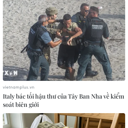
những chính sách mà ông Thomas DiNapoli
thuộc Common Retirement Fund bang New
York, cho là sai lầm, khi những nỗ lực toàn cầu
để giải quyết rủi ro đến từ biến đổi khí hậu đối
với nền kinh tế, các thị trường tài chính và đầu
tư vẫn đang diễn ra, các mục tiêu được đề ra
trong Hiệp định Paris vẫn đang được quyết tâm
thực hiện./.
(TTXVN/Vietnam+)
vietnamplus.vn
Italy bác tối hậu thư của Tây Ban Nha về kiểm
soát biên giới