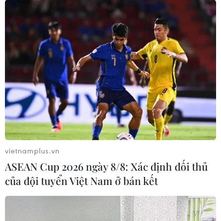
2018 vẫn là một năm đầy biến động và mục tiêu hòa
bình, ổn định cho thế giới dường như vẫn là đích đến
đầy chông gai với quá nhiều vấn đề chưa có lời giải.
vietnamplus.vn
ASEAN Cup 2026 ngày 8/8: Xác định đối thủ
của đội tuyển Việt Nam ở bán kết
Việt Nam nỗ lực bảo vệ và thúc đẩy quyền