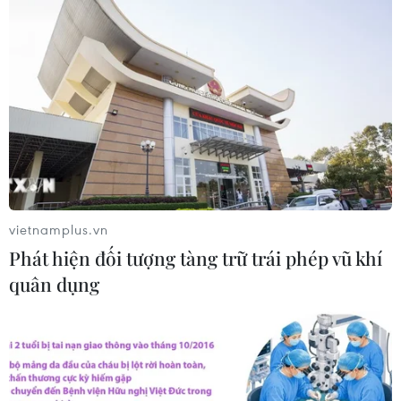
Hy Lạp tạm giam một thị trưởng tình
nghi gây thảm họa cháy rừng
07/08/2026 12:02
Sri Lanka tăng cường ngăn chặn
trang web cá cược trực tuyến
07/08/2026 11:39
vietnamplus.vn
Phát hiện đối tượng tàng trữ trái phép vũ khí
Indonesia nỗ lực khống chế cháy
quân dụng
rừng tại Vườn Quốc gia Núi Bromo
07/08/2026 10:56
Sri Lanka triển khai quân đội sau làn