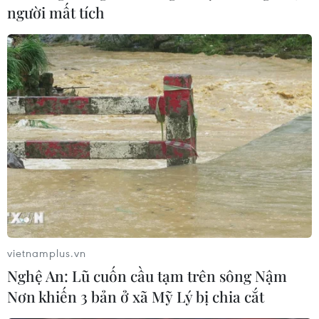
người mất tích
vietnamplus.vn
Liên hợp quốc với những mục tiêu còn
Nghệ An: Lũ cuốn cầu tạm trên sông Nậm
dang dở của năm 2018
Nơn khiến 3 bản ở xã Mỹ Lý bị chia cắt
10/12/2018 03:04