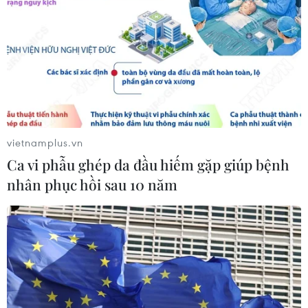
sóng vượt ngục bất thành
07/08/2026 10:35
Thụy Sĩ khó đạt mục tiêu giảm phát
thải khí nhà kính vào năm 2030
07/08/2026 09:42
vietnamplus.vn
Ca vi phẫu ghép da đầu hiếm gặp giúp bệnh
nhân phục hồi sau 10 năm
Bão Dolphin càn quét các đảo miền
Nam Nhật Bản, sân bay Okinawa
phải đóng cửa
07/08/2026 09:10
Thái Lan: Ôtô lao vào trung tâm