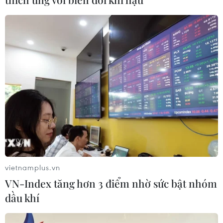
Anh công bố kết quả điều tra ban
đầu vụ đâm dao ở trung tâm London
06/08/2026 06:00
Hàn Quốc tăng cường giải pháp
ngăn chặn đánh bạc trực tuyến trong
quân đội
06/08/2026 04:52
Xem thêm
vietnamplus.vn
VN-Index tăng hơn 3 điểm nhờ sức bật nhóm
dầu khí