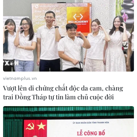
của mọi người dân
10/12/2018 08:10
Để bảo đảm tốt nhất quyền cho mọi người dân, Việt
Nam sẽ nỗ lực hoàn thiện nhà nước pháp quyền, củng
cố nền tảng pháp lý và chính sách liên quan đến bảo
vệ và thúc đẩy quyền con người.
vietnamplus.vn
Vượt lên di chứng chất độc da cam, chàng
trai Đồng Tháp tự tin làm chủ cuộc đời