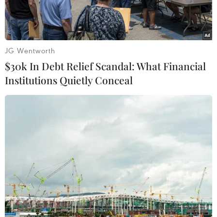
JG Wentworth
$30k In Debt Relief Scandal: What Financial
Institutions Quietly Conceal
Khí thải bốc lên từ nhà máy ở Saint-Avold, miền đông Pháp.
(Ảnh: AFP/TTXVN)
Các công ty đầu tư toàn cầu đang quản lý số tài
sản trị giá 32.000 tỷ USD đã lên tiếng kêu gọi
các chính phủ tăng cường các nỗ lực nhằm đối