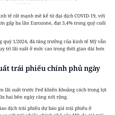
nh tế rất mạnh mẽ kể từ đại dịch COVID-19, với
n gấp ba lần Eurozone, đạt 3,4% trong quý cuối
g quý 1/2024, đà tăng trưởng của kinh tế Mỹ vẫn
 trì lãi suất ở mức cao trong thời gian dài hơn
uất trái phiếu chính phủ ngày
m lãi suất trước Fed khiến khoảng cách trong lợi
iữa hai bên ngày càng nới rộng.
ao dịch trái phiếu dự báo giá trái phiếu ở