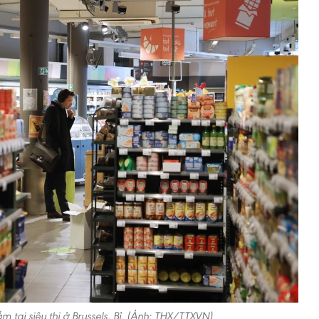
tại siêu thị ở Brussels, Bỉ. (Ảnh: THX/TTXVN)