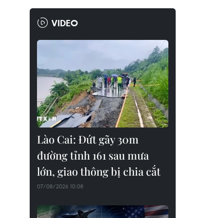
VIDEO
Lào Cai: Đứt gãy 30m
đường tỉnh 161 sau mưa
lớn, giao thông bị chia cắt
07/08/2026 10:08