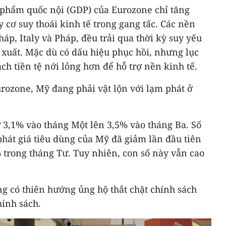
 phẩm quốc nội (GDP) của Eurozone chỉ tăng
 cơ suy thoái kinh tế trong gang tấc. Các nền
áp, Italy và Pháp, đều trải qua thời kỳ suy yếu
 xuất. Mặc dù có dấu hiệu phục hồi, nhưng lục
ch tiền tệ nới lỏng hơn để hỗ trợ nền kinh tế.
urozone, Mỹ đang phải vật lộn với lạm phát ở
 3,1% vào tháng Một lên 3,5% vào tháng Ba. Số
phát giá tiêu dùng của Mỹ đã giảm lần đầu tiên
 trong tháng Tư. Tuy nhiên, con số này vẫn cao
ng có thiên hướng ủng hộ thắt chặt chính sách
hính sách.