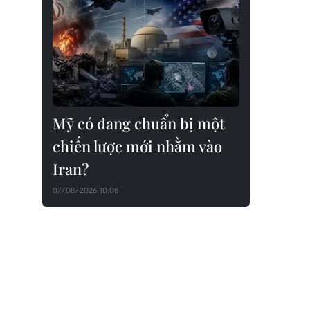
Mỹ có đang chuẩn bị một
chiến lược mới nhằm vào
Iran?
07/08/2026 10:08