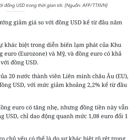
với đồng USD trong thời gian tới. (Nguồn: AFP/TTXVN)
ướng giảm giá so với đồng USD kể từ đầu năm
sự khác biệt trong diễn biến lạm phát của Khu
g euro (Eurozone) và Mỹ, và đồng euro có khả
o với đồng USD.
 của 20 nước thành viên Liên minh châu Âu (EU),
 đồng USD, với mức giảm khoảng 2,2% kể từ đầu
 đồng euro có tăng nhẹ, nhưng đồng tiền này vẫn
ng USD, chỉ dao động quanh mức 1,08 euro đổi 1
 chủ yếu có thể là do sự khác biệt rõ rệt trong