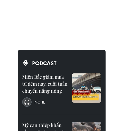
PODCAST
Miền Bắc giảm mưa
từ đêm nay, cuối tuần
chuyển nắng nóng
NGHE
Mỹ can thiệp khẩn