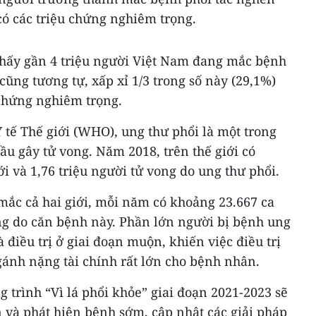
có các triệu chứng nghiêm trọng.
thấy gần 4 triệu người Việt Nam đang mắc bệnh
cũng tương tự, xấp xỉ 1/3 trong số này (29,1%)
 chứng nghiêm trọng.
 tế Thế giới (WHO), ung thư phổi là một trong
 gây tử vong. Năm 2018, trên thế giới có
i và 1,76 triệu người tử vong do ung thư phổi.
mắc cả hai giới, mỗi năm có khoảng 23.667 ca
ng do căn bệnh này. Phần lớn người bị bệnh ung
điều trị ở giai đoạn muộn, khiến việc điều trị
gánh nặng tài chính rất lớn cho bệnh nhân.
g trình “Vì lá phổi khỏe” giai đoạn 2021-2023 sẽ
 và phát hiện bệnh sớm, cập nhật các giải pháp