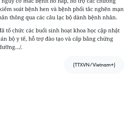
ó nguy cơ mắc bệnh hô hấp, hỗ trợ các chương
c kiểm soát bệnh hen và bệnh phổi tắc nghẽn mạn
hân thông qua các câu lạc bộ dành bệnh nhân.
ã tổ chức các buổi sinh hoạt khoa học cập nhật
cán bộ y tế, hỗ trợ đào tạo và cấp bằng chứng
 dưỡng…/.
(TTXVN/Vietnam+)