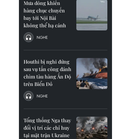
Mưa dông khiến
hàng chục chuyến
bay tới Nội Bài
không thể hạ cánh
NGHE
Houthi bị nghi đứng
sau vụ tấn công đánh
chìm tàu hàng Ấn Độ
trên Biển Đỏ
NGHE
Tổng thống Nga thay
đổi vị trí các chỉ huy
tại mặt trận Ukraine