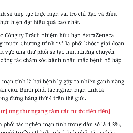
 sẽ tiếp tục thực hiện vai trò chỉ đạo và điều
hực hiện đạt hiệu quả cao nhất.
ốc Công ty Trách nhiệm hữu hạn AstraZeneca
 muốn Chương trình “Vì lá phổi khỏe” giai đoạn
h vực ung thư phổi sẽ tạo nên những chuyển
o công tác chăm sóc bệnh nhân mắc bệnh hô hấp
 mạn tính là hai bệnh lý gây ra nhiều gánh nặng
toàn cầu. Bệnh phổi tắc nghẽn mạn tính là
ng đứng hàng thứ 4 trên thế giới.
 trị ung thư ngang tầm các nước tiên tiến]
h phổi tắc nghẽn mạn tính trong dân số là 4,2%,
) người trưởng thành mắc bệnh phổi tắc nghẽn