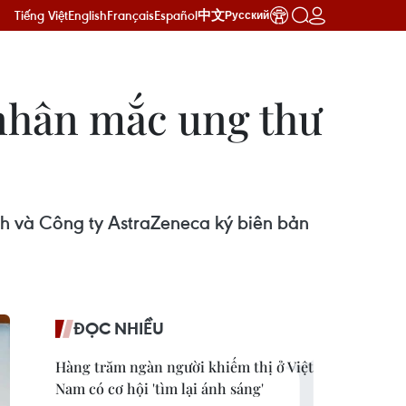
Tiếng Việt
English
Français
Español
中文
Русский
 nhân mắc ung thư
h và Công ty AstraZeneca ký biên bản
ĐỌC NHIỀU
Hàng trăm ngàn người khiếm thị ở Việt
Nam có cơ hội 'tìm lại ánh sáng'