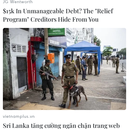
JG Wentworth
và Richards
Lâm Anh
$15k In Unmanageable Debt? The "Relief
(Vietnam+)
Program" Creditors Hide From You
vietnamplus.vn
#Man City
#Balotelli
#Richars
#Ẩu đả
Sri Lanka tăng cường ngăn chặn trang web