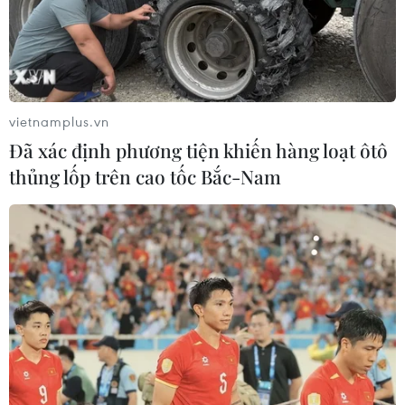
04/08/2026 03:17
ASEAN Cup 2026: "Chìa khóa" giúp
tuyển Việt Nam quật ngã Indonesia
04/08/2026 03:05
vietnamplus.vn
Đã xác định phương tiện khiến hàng loạt ôtô
thủng lốp trên cao tốc Bắc-Nam
ASEAN Cup 2026: Đội tuyển Việt
Nam tạo "cơn địa chấn" trên truyền
thông khu vực
04/08/2026 02:45
Báo chí Đông Nam Á "dậy
sóng" vì tuyển Việt Nam, chỉ ra lý do
Indonesia thua đau
04/08/2026 02:32