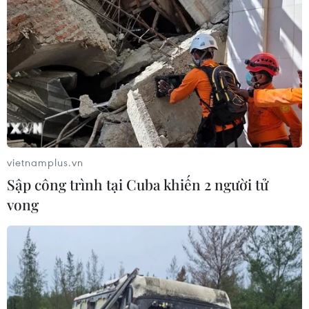
Sở hữu trí tuệ
Quy định sử dụng
RSS
Hỗ trợ
Ngôn ngữ
TTXVN
Dịch vụ tin
Quảng cáo
Liên hệ
vietnamplus.vn
Sập công trình tại Cuba khiến 2 người tử
Giấy phép số: 1374/GP-BTTTT do Bộ Thông tin và Truyền thông
vong
cấp ngày 11/9/2008.
Quảng cáo: Phó TBT Nguyễn Thị Tám: 093.5958688, Email:
tamvna@gmail.com
Điện thoại: (024) 39411349 - (024) 39411348, Fax: (024)
39411348
Email:
vietnamplus2008@gmail.com