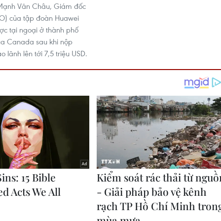
à Mạnh Vãn Châu, Giám đốc
FO) của tập đoàn Huawei
c tại ngoại ở thành phố
ủa Canada sau khi nộp
o lãnh lên tới 7,5 triệu USD.