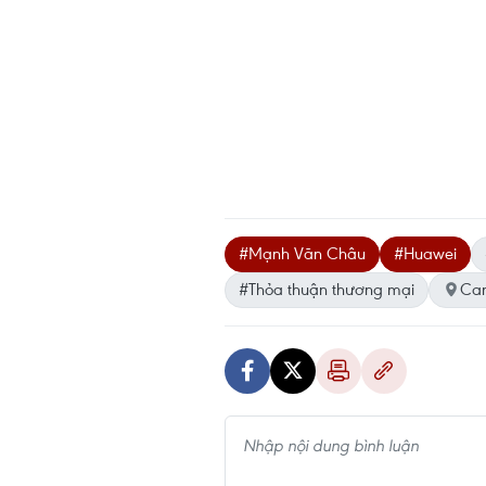
#Mạnh Vãn Châu
#Huawei
#Thỏa thuận thương mại
Ca