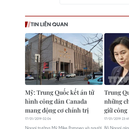
TIN LIÊN QUAN
Mỹ: Trung Quốc kết án tử
Trung Q
hình công dân Canada
những chỉ
mang động cơ chính trị
giữ công
17/01/2019 02:04
17/01/2019 23:4
Ngoại trưởng Mỹ Mike Pompeo và người
Bộ Ngoại gi