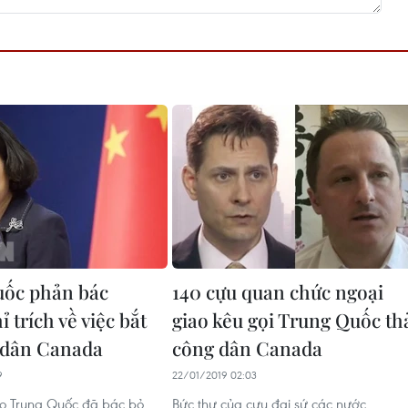
uốc phản bác
140 cựu quan chức ngoại
 trích về việc bắt
giao kêu gọi Trung Quốc th
 dân Canada
công dân Canada
9
22/01/2019 02:03
ao Trung Quốc đã bác bỏ
Bức thư của cựu đại sứ các nước