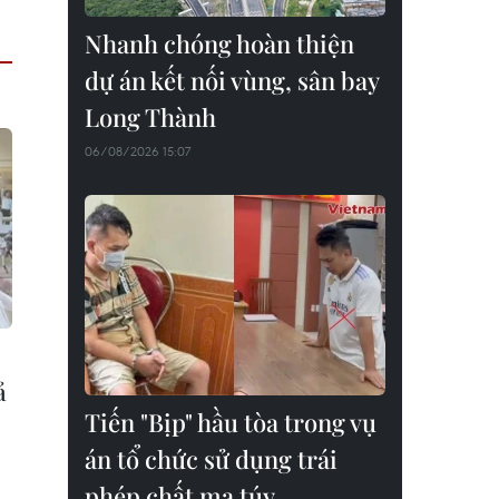
Nhanh chóng hoàn thiện
dự án kết nối vùng, sân bay
Long Thành
06/08/2026 15:07
ả
Tiến "Bịp" hầu tòa trong vụ
án tổ chức sử dụng trái
phép chất ma túy