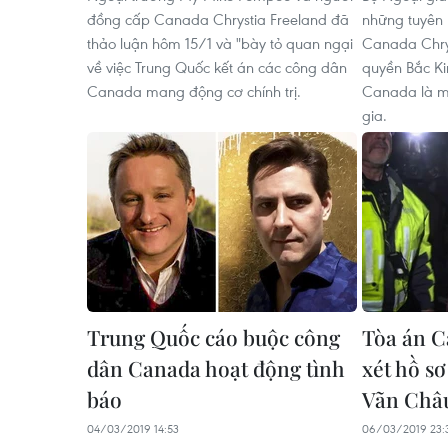
đồng cấp Canada Chrystia Freeland đã
những tuyên 
thảo luận hôm 15/1 và "bày tỏ quan ngại
Canada Chrys
về việc Trung Quốc kết án các công dân
quyền Bắc Ki
Canada mang động cơ chính trị.
Canada là mố
gia.
Trung Quốc cáo buộc công
Tòa án C
dân Canada hoạt động tình
xét hồ s
báo
Vãn Châ
04/03/2019 14:53
06/03/2019 23: