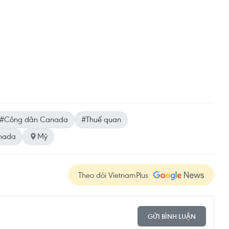
#Công dân Canada
#Thuế quan
nada
Mỹ
Theo dõi VietnamPlus
GỬI BÌNH LUẬN