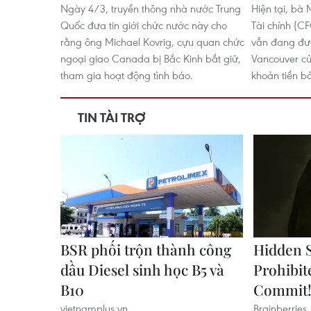
Ngày 4/3, truyền thông nhà nước Trung
Hiện tại, b
Quốc đưa tin giới chức nước này cho
Tài chính (C
rằng ông Michael Kovrig, cựu quan chức
vẫn đang đượ
ngoại giao Canada bị Bắc Kinh bắt giữ,
Vancouver c
tham gia hoạt động tình báo.
khoản tiền bả