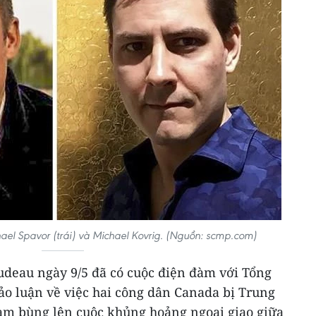
el Spavor (trái) và Michael Kovrig. (Nguồn: scmp.com)
udeau ngày 9/5 đã có cuộc điện đàm với Tổng
o luận về việc hai công dân Canada bị Trung
làm bùng lên cuộc khủng hoảng ngoại giao giữa