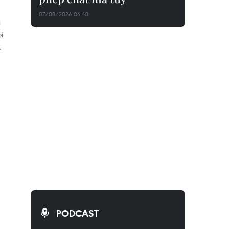
07/08/2026 04:40
ủ
i
.
PODCAST