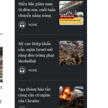
Miền Bắc giảm mưa
từ đêm nay, cuối tuần
chuyển nắng nóng
NGHE
Mỹ can thiệp khẩn
cấp, ngăn Israel mở
rộng đòn trừng phạt
Hezbollah
NGHE
Nga thông báo tấn
công căn cứ ngầm
của Ukraine