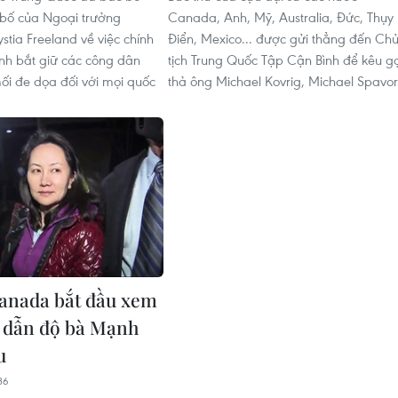
bố của Ngoại trưởng
Canada, Anh, Mỹ, Australia, Đức, Thụy
tia Freeland về việc chính
Điển, Mexico... được gửi thẳng đến Ch
nh bắt giữ các công dân
tịch Trung Quốc Tập Cận Bình để kêu gọ
i đe dọa đối với mọi quốc
thả ông Michael Kovrig, Michael Spavor
anada bắt đầu xem
ơ dẫn độ bà Mạnh
u
36