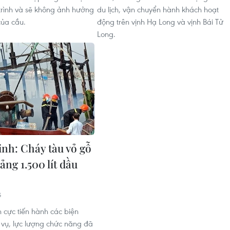
 trình và sẽ không ảnh hưởng
du lịch, vận chuyển hành khách hoạt
của cầu.
động trên vịnh Hạ Long và vịnh Bái Tử
Long.
nh: Cháy tàu vỏ gỗ
ng 1.500 lít dầu
5
h cực tiến hành các biện
vụ, lực lượng chức năng đã