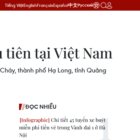
Tiếng Việt
English
Français
Español
中文
Русский
 tiên tại Việt Nam
 Cháy, thành phố Hạ Long, tỉnh Quảng
ĐỌC NHIỀU
Chi tiết 45 tuyến xe buýt
miễn phí tiền vé trong Vành đai 1 ở Hà
Nội