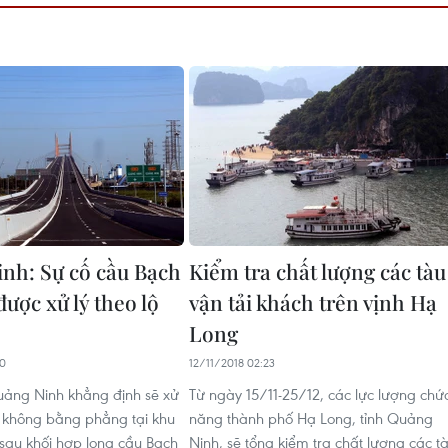
nh: Sự cố cầu Bạch
Kiểm tra chất lượng các tàu
ược xử lý theo lộ
vận tải khách trên vịnh Hạ
Long
40
12/11/2018 02:23
ảng Ninh khẳng định sẽ xử
Từ ngày 15/11-25/12, các lực lượng chứ
g không bằng phẳng tại khu
năng thành phố Hạ Long, tỉnh Quảng
 sau khối hợp long cầu Bạch
Ninh, sẽ tổng kiểm tra chất lượng các t