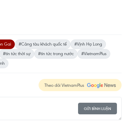
òn Gai
#Cảng tàu khách quốc tế
#Vịnh Hạ Long
#tin tức thời sự
#tin tức trong nước
#VietnamPlus
nh
Theo dõi VietnamPlus
GỬI BÌNH LUẬN