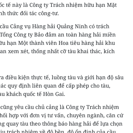
ốc tế này là Công ty Trách nhiệm hữu hạn Mặt
nh thức đối tác công-tư.
cầu Cảng vụ Hàng hải Quảng Ninh có trách
i Tổng Công ty Bảo đảm an toàn hàng hải miền
ữu hạn Một thành viên Hoa tiêu hàng hải khu
uan xem xét, thống nhất cỡ tàu khai thác, kích
a điều kiện thực tế, luồng tàu và giới hạn độ sâu
ác quy định liên quan để cấp phép cho tàu,
àu khách quốc tế Hòn Gai.
cũng yêu cầu chủ cảng là Công ty Trách nhiệm
hối hợp với đơn vị tư vấn, chuyên ngành, căn cứ
ng quay tàu theo thông báo hàng hải để lựa chọn
hịu trách nhiệm về độ bền, độ ổn định của cầu