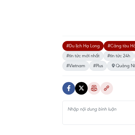
#Du lịch Hạ Long
#Cảng tàu H
#tin tức mới nhất
#tin tức 24h
#Vietnam
#Plus
Quảng Ni