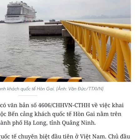
ành khách quốc tế Hòn Gai. (Ảnh: Văn Đức/TTXVN)
 có văn bản số 4606/CHHVN-CTHH về việc khai
huộc Bến cảng khách quốc tế Hòn Gai nằm trên
hành phố Hạ Long, tỉnh Quảng Ninh.
uốc tế chuyên biệt đầu tiên ở Việt Nam. Chủ đầu