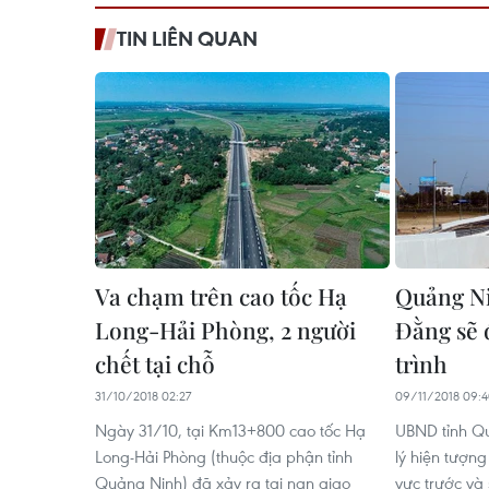
TIN LIÊN QUAN
Va chạm trên cao tốc Hạ
Quảng Ni
Long-Hải Phòng, 2 người
Đằng sẽ đ
chết tại chỗ
trình
31/10/2018 02:27
09/11/2018 09:
Ngày 31/10, tại Km13+800 cao tốc Hạ
UBND tỉnh Qu
Long-Hải Phòng (thuộc địa phận tỉnh
lý hiện tượn
Quảng Ninh) đã xảy ra tai nạn giao
vực trước và