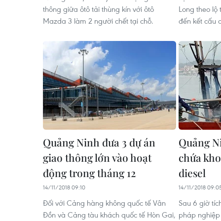
thông giữa ôtô tải thùng kín với ôtô
Long theo lộ
Mazda 3 làm 2 người chết tại chỗ.
đến kết cấu 
Quảng Ninh đưa 3 dự án
Quảng Ni
giao thông lớn vào hoạt
chứa khoả
động trong tháng 12
diesel
14/11/2018 09:10
14/11/2018 09:0
Đối với Cảng hàng không quốc tế Vân
Sau 6 giờ tíc
Đồn và Cảng tàu khách quốc tế Hòn Gai,
pháp nghiệp 