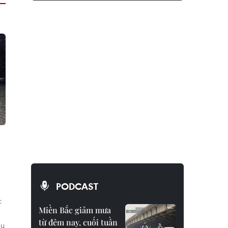
PODCAST
c
Miền Bắc giảm mưa
từ đêm nay, cuối tuần
àu