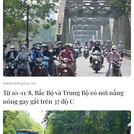
Giao tranh tại Sudan leo thang, hàng
chục dân thường thương vong
31/07/2026 11:24
WTO: Cơ hội lớn để châu Phi tham
gia sâu hơn vào chuỗi giá trị toàn cầu
30/07/2026 15:53
vietnamplus.vn
Từ 10-11/8, Bắc Bộ và Trung Bộ có nơi nắng
nóng gay gắt trên 37 độ C
Tổng thống Mỹ: Sự cố cháy tàu ở Ai
Cập có liên quan đến xung đột tại
Trung Đông
30/07/2026 07:38