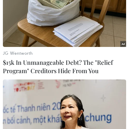
soát thủ đô Tripoli, Libya đã khiến 18.000 người phải
lánh nạn.
JG Wentworth
$15k In Unmanageable Debt? The "Relief
Program" Creditors Hide From You
Libya: Trung tâm thủ đô Tripoli bị tấn