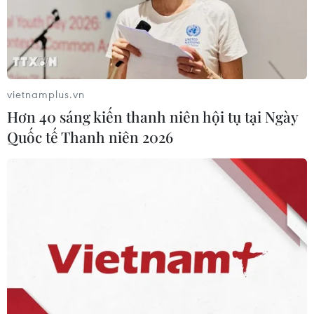
công bằng rocket
17/04/2019 03:19
Ít nhất 2 dân thường đã thiệt mạng và 4 người bị
thương trong ngày 16/4 khi thủ đô Tripoli của Libya
hứng chịu nhiều vụ tấn công bằng rocket làm rung
vietnamplus.vn
chuyển khu vực trung tâm.
Hơn 40 sáng kiến thanh niên hội tụ tại Ngày
Quốc tế Thanh niên 2026