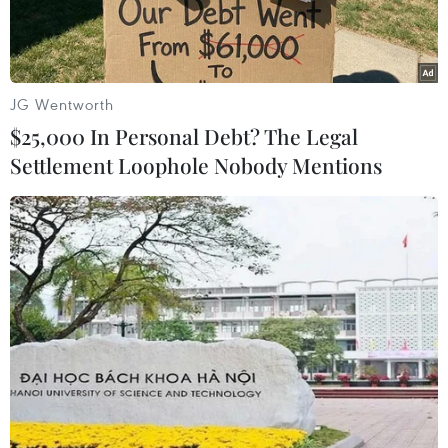
JG Wentworth
$25,000 In Personal Debt? The Legal
Settlement Loophole Nobody Mentions
Khói bốc lên sau các cuộc giao tranh tại ngoại ô Tripoli ngày
12/4. (Nguồn: AFP/TTXVN)
Theo phóng viên TTXVN tại Bắc Phi, ngày 18/4,
Đặc phái viên Liên hợp quốc về vấn đề Libya
Ghassan Salame đã cảnh báo nguy cơ xảy ra
một cuộc xung đột lớn tại quốc gia Bắc Phi khi
một số quốc gia đã khuyến khích Tướng Haftar