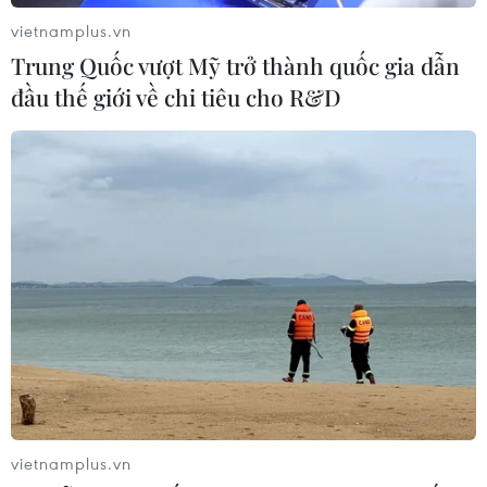
vietnamplus.vn
Trung Quốc vượt Mỹ trở thành quốc gia dẫn
đầu thế giới về chi tiêu cho R&D
TIN CÙNG CHUYÊN MỤC
Cộng hòa Dân chủ Congo ghi nhận
hơn 300 trẻ em tử vong do Ebola
08/08/2026 15:21
Giao tranh dữ dội ở miền Tây Libya,
vietnamplus.vn