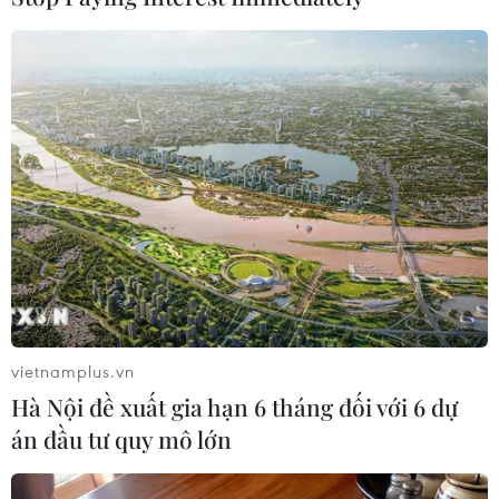
#Cuộc bầu cử quốc gia
#Cuộc khủng hoảng tại Libya
#Dự thảo nghị quyết
Libya
Theo dõi VietnamPlus
TIN LIÊN QUAN
vietnamplus.vn
Hà Nội đề xuất gia hạn 6 tháng đối với 6 dự
án đầu tư quy mô lớn