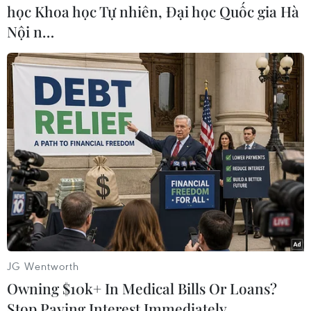
nghị quyết yêu cầu các bên liên quan tại Libya
học Khoa học Tự nhiên, Đại học Quốc gia Hà
ngừng bắn./.
Nội n…
(TTXVN/Vietnam+)
JG Wentworth
Owning $10k+ In Medical Bills Or Loans?
Stop Paying Interest Immediately
#Cuộc xung đột
#Chia rẽ chính trị