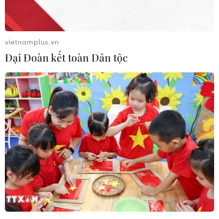
Giao tranh ác liệt tại Tripoli, Liên hợp
vietnamplus.vn
quốc sơ tán người tị nạn
Đại Đoàn kết toàn Dân tộc
17/04/2019 05:54
Cao ủy Liên hợp quốc về người tị nạn cho biết hơn
2.700 người tị nạn và di cư vẫn đang bị giam giữ và
mắc kẹt tại các khu vực giao tranh tiếp diễn ở Tripoli.