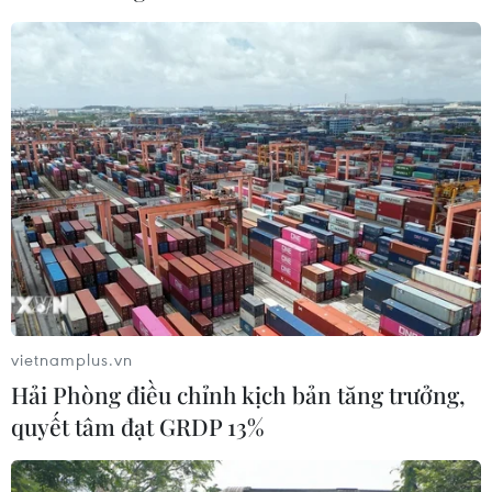
03/08/2026 11:32
Châu Phi tận dụng lợi thế quang điện
cho ngành xe điện
03/08/2026 09:46
Động đất mạnh làm rung chuyển
nhiều khu vực tại Ai Cập
03/08/2026 03:11
vietnamplus.vn
Hải Phòng điều chỉnh kịch bản tăng trưởng,
90 người thiệt mạng trong khủng
quyết tâm đạt GRDP 13%
hoảng di cư tại Ceuta
02/08/2026 23:08