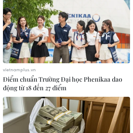
vietnamplus.vn
Điểm chuẩn Trường Đại học Phenikaa dao
động từ 18 đến 27 điểm
Giao tranh tại thủ đô khiến 18.000 người
Libya phải chạy nạn
16/04/2019 15:04
Liên hợp quốc ngày 16/4 cho biết, đụng độ gần đây
giữa các phe phái đối địch nhằm giành quyền kiểm