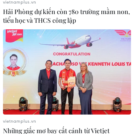
vietnamplus.vn
Hải Phòng dự kiến còn 780 trường mầm non,
tiểu học và THCS công lập
LHQ: Tấn công vào khu vực dân cư ở Libya
là tội ác chiến tranh
18/04/2019 00:48
Đặc phái viên Liên hợp quốc Ghassan Salame, người
đồng thời là trưởng phái bộ Liên hợp quốc hỗ trợ Libya,
lên án việc sử dụng vũ khí, chất nổ tấn công vào khu
vực dân cư, là tội ác chiến tranh.
vietnamplus.vn
Những giấc mơ bay cất cánh từ Vietjet