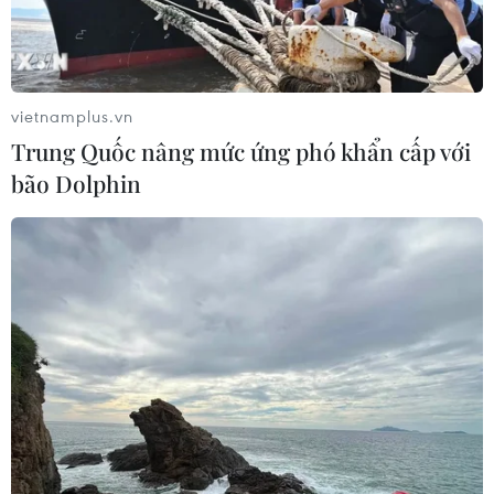
Cà Mau: “Lá chắn thép” phòng ngừa ma túy
nơi cửa biển
vietnamplus.vn
Trung Quốc nâng mức ứng phó khẩn cấp với
Người nhập cảnh trái phép
bão Dolphin
Quảng Ninh: Trao trả 5 người Trung Quốc nhập
cảnh trái phép, cư trú bất hợp pháp
Tuyên Quang: Khởi tố vụ án tổ chức cho 6
người xuất cảnh trái phép qua biên giới
Đồng Nai: Trục xuất 28 người nước ngoài cư trú,
lao động trái phép
Khuyến cáo về thủ đoạn tổ chức
xuất nhập cảnh, di cư trái phép