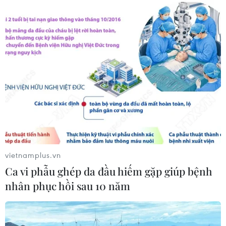
Khởi tố người đàn ông xịt vòi cao áp
vào thợ tháo dỡ nhà sát vách
05/08/2026 09:23
Xem thêm
vietnamplus.vn
CƠ QUAN CHỦ QUẢN: THÔNG TẤN XÃ VIỆT NAM
Ca vi phẫu ghép da đầu hiếm gặp giúp bệnh
Tổng Biên tập: TRẦN TIẾN DUẨN
nhân phục hồi sau 10 năm
Phó Tổng Biên tập: NGUYỄN THỊ TÁM, KHÚC THANH
THỦY