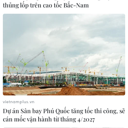
thủng lốp trên cao tốc Bắc-Nam
Công an Điện Biên phá 2 chuyên án ma
túy, thu giữ số lượng lớn heroin
21/05/2025 03:05
Trong chiến dịch triệt phá tội phạm ma túy quy mô lớn,
Công an tỉnh Điện Biên đã bắt giữ hai đối tượng Cháng
A Sùng và Thào A Sính, thu giữ 9 bánh heroin cùng
nhiều tang vật.
vietnamplus.vn
Dự án Sân bay Phú Quốc tăng tốc thi công, sẽ
cán mốc vận hành từ tháng 4/2027