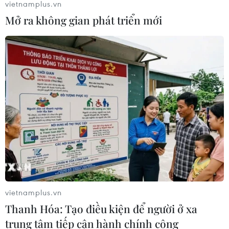
vietnamplus.vn
Mở ra không gian phát triển mới
TIN CÙNG CHUYÊN MỤC
Tây Ninh ngăn chặn, xử lý nghiêm
các vụ việc xâm phạm quyền sở hữu
vietnamplus.vn
trí tuệ
Thanh Hóa: Tạo điều kiện để người ở xa
08/08/2026 04:29
trung tâm tiếp cận hành chính công