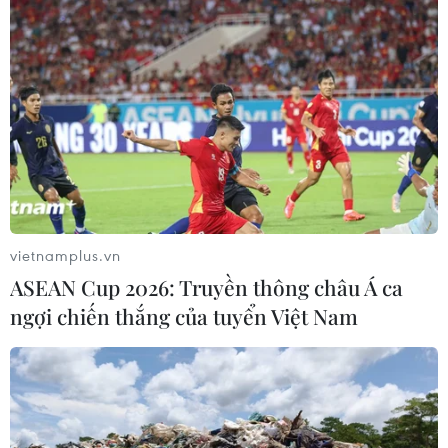
túy đá từ thị trấn Lao Bảo về thành phố Đông Hà.
vietnamplus.vn
ASEAN Cup 2026: Truyền thông châu Á ca
ngợi chiến thắng của tuyển Việt Nam