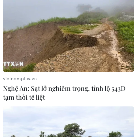
Bế mạc Hội thi lực lượng tham gia
bảo vệ an ninh, trật tự ở cơ sở giỏi
toàn quốc
07/08/2026 15:57
Khởi tố, truy nã 3 đối tượng hoạt
động nhằm lật đổ chính quyền nhân
dân
07/08/2026 13:51
vietnamplus.vn
Nghệ An: Sạt lở nghiêm trọng, tỉnh lộ 543D
Bảo mẫu tại cơ sở mầm non thừa
tạm thời tê liệt
nhận hành vi bạo hành hai trẻ
07/08/2026 12:27