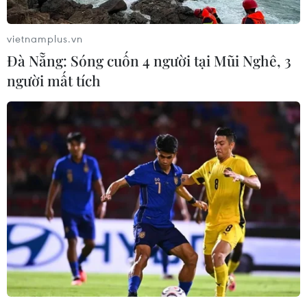
Bắt giữ đối tượng truy nã trong nhóm 86 công
dân được Campuchia trao trả
vietnamplus.vn
Đà Nẵng: Sóng cuốn 4 người tại Mũi Nghê, 3
người mất tích
TIN LIÊN QUAN