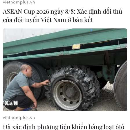
vietnamplus.vn
ASEAN Cup 2026 ngày 8/8: Xác định đối thủ
của đội tuyển Việt Nam ở bán kết
Điện Biên: Bắt đối tượng mua bán 1.200
viên ma túy tổng hợp
07/06/2025 08:04
Số ma túy trên Cở mua của một người đàn ông không
rõ danh tính ở khu vực bìa rừng thuộc địa phận bản Gia
Phú A với mục đích mang về bán kiếm lời.
vietnamplus.vn
Đã xác định phương tiện khiến hàng loạt ôtô