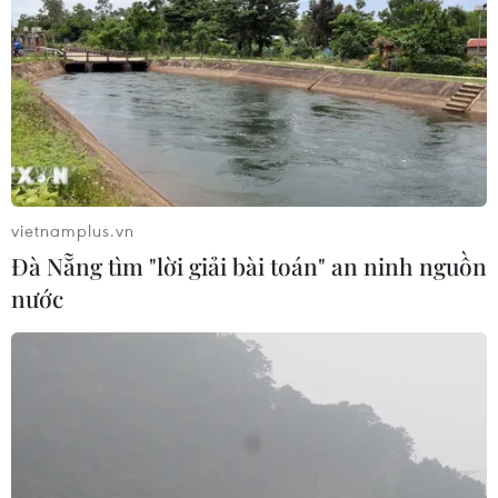
Phát hiện đối tượng tàng trữ trái
phép vũ khí quân dụng
07/08/2026 12:25
Tây Ninh cảnh báo giả mạo cơ quan
đăng ký kinh doanh để lừa đảo
doanh nghiệp
vietnamplus.vn
07/08/2026 08:38
Đà Nẵng tìm "lời giải bài toán" an ninh nguồn
nước
Tiến "Bịp" hầu tòa trong vụ
án tổ chức sử dụng trái phép chất ma
túy
07/08/2026 04:40
Khởi tố đối tượng giả danh Công an,