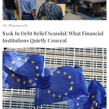
JG Wentworth
$30k In Debt Relief Scandal: What Financial
Institutions Quietly Conceal
Các đối tượng và tang vật bị lực lượng Công an Cao Bằng bắt
giữ. (Nguồn: Công an nhân dân)
Ngày 10/6, Công an tỉnh Cao Bằng cho biết đơn
vị đã phối hợp với Bộ đội Biên phòng bắt giữ