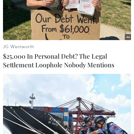
Nghệ An: Triệt phá chuyên án ma túy lớn, thu
giữ hơn 15.000 viên ma túy tổng hợp
JG Wentworth
Buôn bán, vận chuyển ma túy vào Việt Nam
$25,000 In Personal Debt? The Legal
Nghệ An hỗ trợ đến 5 triệu đồng mỗi tháng cho
Settlement Loophole Nobody Mentions
lực lượng trực tiếp phòng, chống ma túy
TP Hồ Chí Minh: Triệt phá đường dây sản xuất,
mua bán trái phép ma túy Etomidate
Vận chuyển ma túy trong săm, lốp xe đạp, một
đối tượng lĩnh án chung thân
Sắp mở phiên tòa xét xử chuyên án ma túy liên
quan đến 4 tiếp viên hàng không