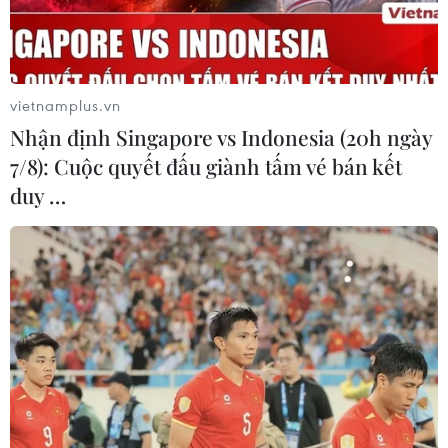
vietnamplus.vn
#Bình Thuận
#Phan Thiết
#Phòng chống dịch
Nhận định Singapore vs Indonesia (20h ngày
#COVID-19
#Lây nhiễm
#Giãn cách xã hội
7/8): Cuộc quyết đấu giành tấm vé bán kết
#chỉ thị 16
Bình Thuận
Lâm Đồng
duy …
Theo dõi VietnamPlus
TIN LIÊN QUAN