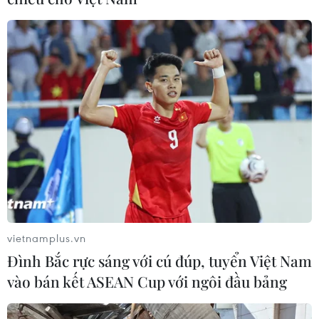
Thêm 36 ca mắc, Hà Nam triển khai quyết
liệt biện pháp chống dịch
29/09/2021 15:00
Kể từ ca bệnh BN687.470 ở xã Phù Vân, thành phố Phủ
Lý, có kết quả xét nghiệm dương tính với SARS-CoV-2
vào chiều 19/9, đến 18 giờ ngày 29/9, Hà Nam đã ghi
nhận 261 ca mắc COVID-19.
vietnamplus.vn
Đình Bắc rực sáng với cú đúp, tuyển Việt Nam
vào bán kết ASEAN Cup với ngôi đầu bảng