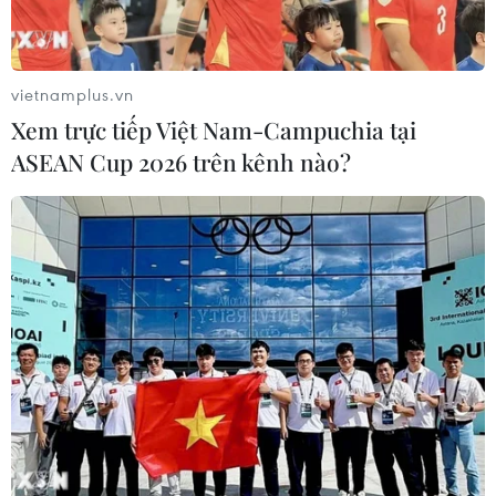
vietnamplus.vn
Xem trực tiếp Việt Nam-Campuchia tại
ASEAN Cup 2026 trên kênh nào?
Hà Nội: 5 ngày liên tiếp không ghi nhận ca
mắc COVID trong cộng đồng
29/09/2021 23:51
Tính tới sáng 30/9, đã 5 ngày liên tiếp và bước sang