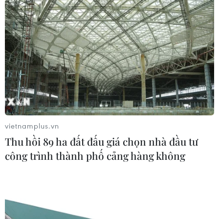
Bé trai 7 tuổi được ghép thận xuyên
Việt từ người hiến chết não
30/07/2026 12:52
Lâm Đồng rà soát toàn bộ cơ sở kinh
doanh thức ăn đường phố sau các vụ
ngộ độc
vietnamplus.vn
30/07/2026 08:24
Thu hồi 89 ha đất đấu giá chọn nhà đầu tư
công trình thành phố cảng hàng không
Chẩn đoán và điều trị thành công
trường hợp mắc bệnh viêm mạch
hiếm gặp
30/07/2026 08:15