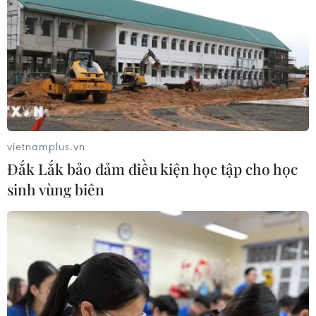
Trao tặng 10 gia đình khó khăn điều
trị vô sinh hiếm muộn miễn phí 100%
30/07/2026 07:37
Xem thêm
vietnamplus.vn
Đắk Lắk bảo đảm điều kiện học tập cho học
sinh vùng biên
CƠ QUAN CHỦ QUẢN: THÔNG TẤN XÃ VIỆT NAM
Tổng Biên tập: TRẦN TIẾN DUẨN
Phó Tổng Biên tập: NGUYỄN THỊ TÁM, KHÚC THANH
THỦY