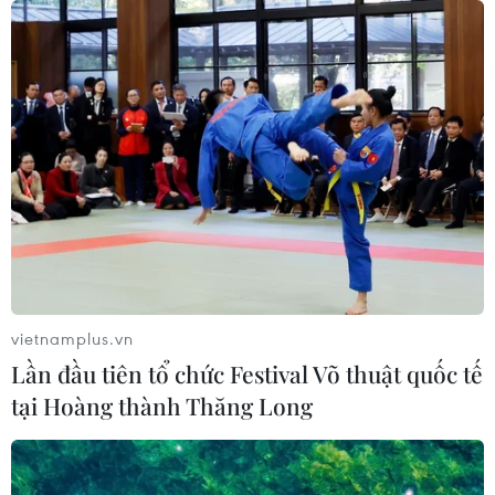
TIN CÙNG CHUYÊN MỤC
vietnamplus.vn
Cuộc tìm kiếm và vá lại những 'trái
Lần đầu tiên tổ chức Festival Võ thuật quốc tế
tim lỗi '
tại Hoàng thành Thăng Long
07/08/2026 04:03