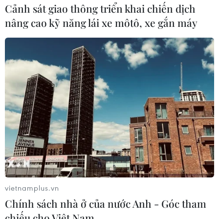
Cảnh sát giao thông triển khai chiến dịch
29/09/2021 14:09
nâng cao kỹ năng lái xe môtô, xe gắn máy
Từ 16 giờ ngày 28/9 đến 16 giờ ngày 29/9, Đắk Lắk
xác nhận thêm 17 trường hợp mắc COVID-19 sau khi ghi
nhận 2 trường hợp dương tính với SARS-CoV-2 khi đi
khám bệnh tại Bệnh viện Đại học Tây Nguyên.
vietnamplus.vn
Chính sách nhà ở của nước Anh - Góc tham
chiếu cho Việt Nam