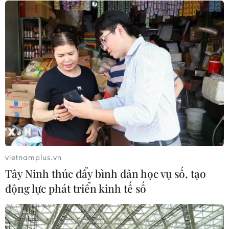
01/08/2026 09:14
Gia Lai xác thực 99,8% dữ liệu bảo
hiểm
01/08/2026 07:05
Bộ Y tế : Trên 22% người trưởng
thành thiếu vận động thể lực
31/07/2026 04:10
vietnamplus.vn
Tây Ninh thúc đẩy bình dân học vụ số, tạo
TP Hồ Chí Minh đồng hành để trẻ
động lực phát triển kinh tế số
mắc bệnh hiểm nghèo không lỡ cơ
hội học tập và điều trị
30/07/2026 13:53