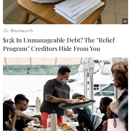
thời.
JG Wentworth
$15k In Unmanageable Debt? The "Relief
Program" Creditors Hide From You
Chốt kiểm soát trên trục đường Hải Thượng Lãn Ông - Võ Văn
Tần kiểm soát chặt người ra vào phường Phú Tài. (Ảnh: Nguyễn
Thanh/TTXVN)
Sáng 30/9, Ủy ban nhân dân tỉnh Bình Thuận có