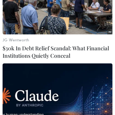
tốc và tăng trưởng lần lượt 6%, 6,3% và 4,6% trong ba
quý tiếp theo.
JG Wentworth
$30k In Debt Relief Scandal: What Financial
Institutions Quietly Conceal
Nhân tố giúp Trung Quốc sẽ "soán ngôi"
Mỹ là nền kinh tế số 1