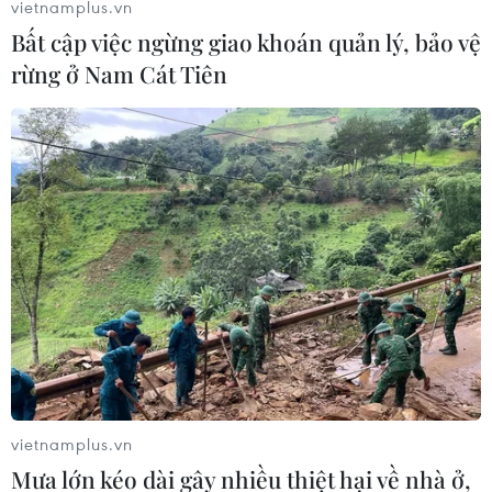
vietnamplus.vn
Bất cập việc ngừng giao khoán quản lý, bảo vệ
rừng ở Nam Cát Tiên
vietnamplus.vn
Mưa lớn kéo dài gây nhiều thiệt hại về nhà ở,