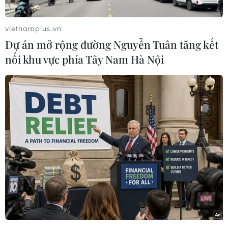
vietnamplus.vn
Dự án mở rộng đường Nguyễn Tuân tăng kết
nối khu vực phía Tây Nam Hà Nội
#Quỹ Tiền tệ Quốc tế
#Châu Á
#Trung Quốc
#Ấn Độ
#Nhật Bản
#Indonesia
#Nền kinh tế lớn nhất thế giới
Ấn Độ
Indonesia
Nhật Bản
Trung Quốc
Theo dõi VietnamPlus