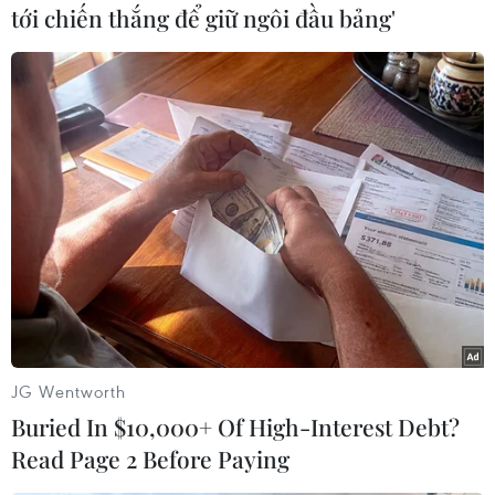
tới chiến thắng để giữ ngôi đầu bảng'
Brazil có thể sẽ ra khỏi danh sách 8 nền
kinh tế lớn nhất thế giới
07/10/2015 03:49
Trong báo cáo được công bố ngày 6/10, IMF dự báo
Brazil sẽ ra khỏi danh sách tám nền kinh tế lớn nhất thế
giới và rớt xuống vị trí thứ 9 từ vị trí thứ 7 hiện nay.
JG Wentworth
Buried In $10,000+ Of High-Interest Debt?
Read Page 2 Before Paying