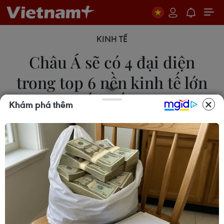
KINH TẾ
Châu Á sẽ có 4 đại diện
trong top 6 nền kinh tế lớn
nhất thế giới
Khám phá thêm
13/05/2023 02:11
Theo Quỹ Tiền tệ Quốc tế, 4 trong số 6 nền kinh tế
lớn nhất thế giới vào năm 2028 sẽ là các đại diện
của khu vực châu Á gồm Trung Quốc, Ấn Độ, Nhật
Bản và Indonesia.