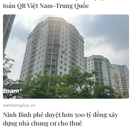
toán QR Việt Nam-Trung Quốc
Làn sóng tấn công mạng nhằm vào
các quỹ đầu cơ lớn của Mỹ
06/08/2026 06:47
Meta tung công cụ AI lập trình tự
động cho nhà phát triển
06/08/2026 06:40
Doanh thu AI của Microsoft phụ
vietnamplus.vn
thuộc phần lớn vào đối tác OpenAI
Ninh Bình phê duyệt hơn 500 tỷ đồng xây
06/08/2026 06:31
dựng nhà chung cư cho thuê