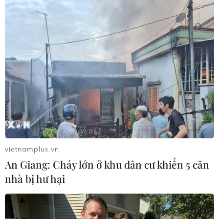
Căng thẳng thương mại giữa hai nền kinh
tế lớn nhất "nóng" lên
13/02/2018 11:04
Căng thẳng thương mại giữa hai nền kinh tế lớn nhất
thế giới tiếp tục "nóng" lên, giữa bối cảnh Bắc Kinh
đang đặt sản phẩm hóa chất nhập khẩu từ Mỹ vào
“tầm ngắm.”
vietnamplus.vn
An Giang: Cháy lớn ở khu dân cư khiến 5 căn
nhà bị hư hại