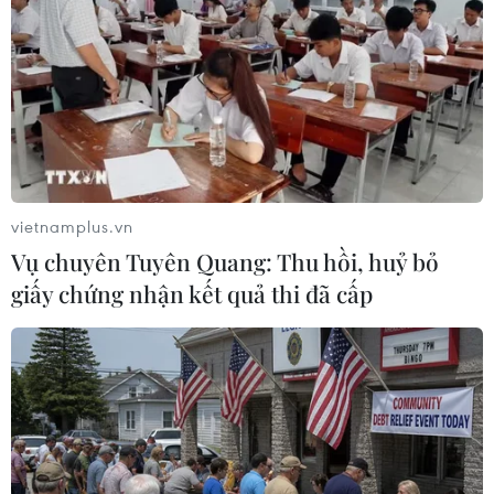
vietnamplus.vn
Vụ chuyên Tuyên Quang: Thu hồi, huỷ bỏ
giấy chứng nhận kết quả thi đã cấp
Chuyên gia dự báo về đà phục hồi của nền
kinh tế lớn nhất thế giới
12/02/2021 09:19
Nền kinh tế lớn nhất thế giới được dự báo sẽ giảm tốc
và tăng trưởng 2,8% trong quý 1/2021, sau đó, sẽ tăng