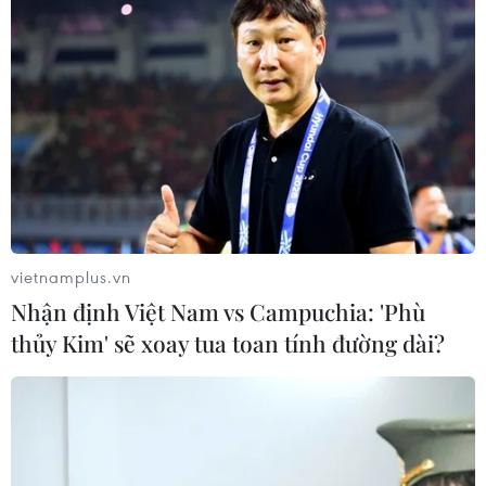
vietnamplus.vn
Nhận định Việt Nam vs Campuchia: 'Phù
thủy Kim' sẽ xoay tua toan tính đường dài?
TIN CÙNG CHUYÊN MỤC
Ngoại giao kinh tế: Kiến tạo hệ sinh