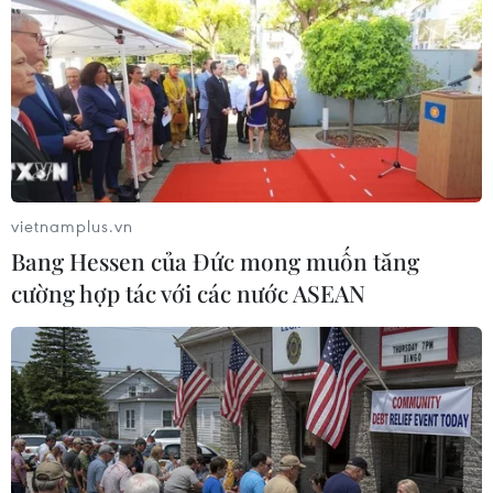
vietnamplus.vn
Bang Hessen của Đức mong muốn tăng
cường hợp tác với các nước ASEAN
Hà Nội: Cháy lớn hàng loạt kho
xưởng tại Tân Triều, khói bốc cao hàng
chục mét
13/01/2025 07:02
Một vụ cháy lớn đã xảy ra tại dãy khu nhà xưởng ở Tân