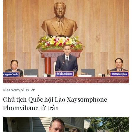
Một công ty sản xuất giầy ở Thanh Hóa
cháy lớn trong đêm Giao thừa
29/01/2025 08:55
Ngay trước Giao thừa, ngọn lửa bất ngờ bùng phát từ
kho liệu (chứa đế giầy đã gia công) của công ty, sau đó
nhanh chóng bao trùm và thiêu rụi toàn bộ khu nhà kho,
ước tính thiệt hại nhiều tỷ đồng.
vietnamplus.vn
Chủ tịch Quốc hội Lào Xaysomphone
Phomvihane từ trần