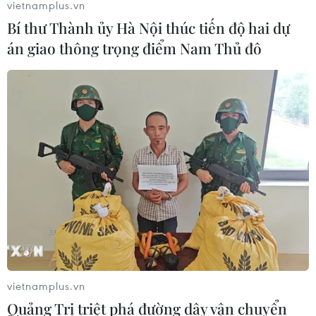
vietnamplus.vn
Hàn Quốc tái khẳng định mục tiêu
Bí thư Thành ủy Hà Nội thúc tiến độ hai dự
chung sống hòa bình với Triều Tiên
án giao thông trọng điểm Nam Thủ đô
06/08/2026 15:33
Lở đất tại Philippines khiến ít nhất 4
người thiệt mạng
06/08/2026 15:06
Trung Quốc thử nghiệm tuyến tàu
cao tốc xuyên vùng đất đóng băng
vĩnh cửu
06/08/2026 12:35
vietnamplus.vn
Quảng Trị triệt phá đường dây vận chuyển