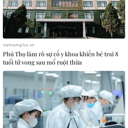
08/08/2026 03:29
Trung Quốc: E-Town Bắc Kinh
hướng tới trở thành trung tâm AI
toàn cầu năm 2030
vietnamplus.vn
08/08/2026 02:11
Phú Thọ làm rõ sự cố y khoa khiến bé trai 8
tuổi tử vong sau mổ ruột thừa
Cần Thơ thúc đẩy hợp tác du lịch với
đối tác Hàn Quốc
07/08/2026 12:46
Hàn Quốc áp dụng ưu đãi thuế hỗ
trợ 6 ngành công nghiệp chiến lược
07/08/2026 10:21