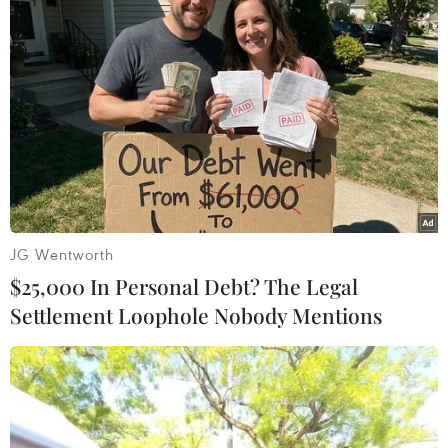
Hà Giang: Cháy lớn tại chợ trung tâm
huyện Yên Minh, lửa lan nhanh khó kiểm
soát
JG Wentworth
26/01/2025 11:07
$25,000 In Personal Debt? The Legal
Mặc dù người dân xung quanh đã khẩn trương phối
Settlement Loophole Nobody Mentions
hợp dập lửa, nhưng do gió mạnh và các vật liệu dễ
cháy, đám cháy nhanh chóng lan rộng, vượt ngoài tầm
kiểm soát.