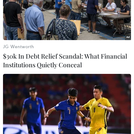
Triều (huyện Thanh Trì, thành phố Hà Nội). Hiện, lực
lượng chức năng vẫn đang tiến hành công tác chữa
cháy.
JG Wentworth
$30k In Debt Relief Scandal: What Financial
Institutions Quietly Conceal