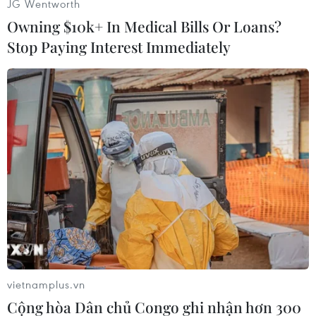
JG Wentworth
Owning $10k+ In Medical Bills Or Loans?
Stop Paying Interest Immediately
#Hàn Quốc
#cháy bảo tàng
#thủ đô Seoul
Hàn Quốc
vietnamplus.vn
Cộng hòa Dân chủ Congo ghi nhận hơn 300