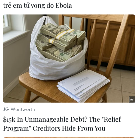
trẻ em tử vong do Ebola
Theo dõi VietnamPlus
TIN LIÊN QUAN
JG Wentworth
$15k In Unmanageable Debt? The "Relief
Program" Creditors Hide From You