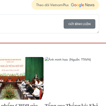
Theo dõi VietnamPlus
GỬI BÌNH LUẬN
n phẩm GRDP của
Tổng cục Thống kê: Khả