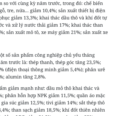
m so với cùng kỳ năm trước, trong đó: chế biến
ỗ, tre, nứa... giảm 10,4%; sản xuất thiết bị điện
phục giảm 13,3%; khai thác dầu thô và khí đốt tự
c và xử lý nước thải giảm 17%; khai thác than
%; sản xuất mô tô, xe máy giảm 21%; sản xuất xe
một số sản phẩm công nghiệp chủ yếu tháng
năm trước là: thép thanh, thép góc tăng 23,5%;
4% (điện thoại thông minh giảm 5,4%); phân urê
7%; alumin tăng 2,8%.
hẩm giảm mạnh như: dầu mỏ thô khai thác và
7%; phân hỗn hợp NPK giảm 11,5%; quần áo mặc
gia súc giảm 12,5%; tivi giảm 14%; sắt thép thô
,4%; than sạch giảm 18,5%; khí đốt thiên nhiên