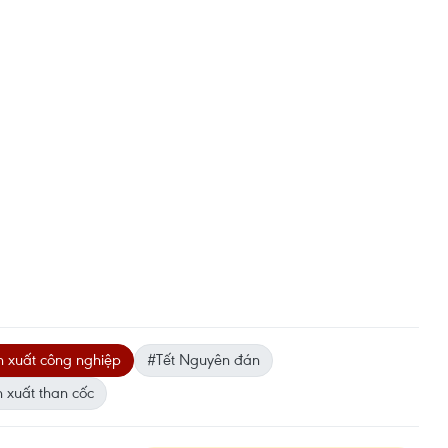
n xuất công nghiệp
#Tết Nguyên đán
 xuất than cốc