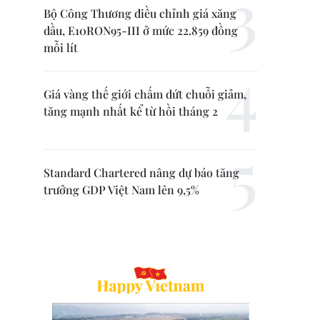
Bộ Công Thương điều chỉnh giá xăng
dầu, E10RON95-III ở mức 22.859 đồng
mỗi lít
Giá vàng thế giới chấm dứt chuỗi giảm,
tăng mạnh nhất kể từ hồi tháng 2
Standard Chartered nâng dự báo tăng
trưởng GDP Việt Nam lên 9,5%