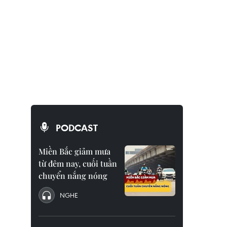
PODCAST
Miền Bắc giảm mưa
từ đêm nay, cuối tuần
chuyển nắng nóng
NGHE