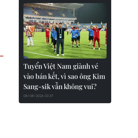
Tuyển Việt Nam giành vé
vào bán kết, vì sao ông Kim
Sang-sik vẫn không vui?
08/08/2026 03:37