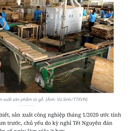
n xuất sản phẩm từ gỗ. (Ảnh: Vũ Sinh/TTXVN)
iết, sản xuất công nghiệp tháng 1/2020 ước tính
ăm trước, chủ yếu do kỳ nghỉ Tết Nguyên đán