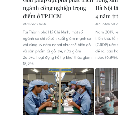
ngành công nghiệp trọng
Hà Nội t
điểm ở TP.HCM
4 năm trở
08/11/2019 03:33
23/11/2019 08:0
Tại Thành phố Hồ Chí Minh, một số
Năm 2019, kin
ngành có chỉ số sản xuất giảm mạnh so
triển khá, t
với cùng kỳ năm ngoái như chế biến gỗ
(GRDP) ước t
và sản phẩm từ gỗ, tre, nứa giảm
đề ra, cao 
26,5%; hoạt động hỗ trợ khai thác giảm
nước (6,8%).
18,9%...