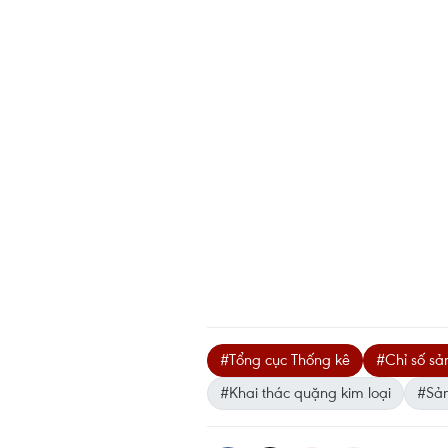
#Tổng cục Thống kê
#Chỉ số sả
#Khai thác quặng kim loại
#Sản