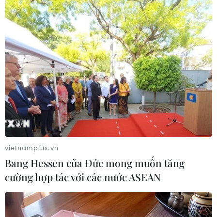
#COVID-19
#Phòng chống dịch bệnh
#SARS-CoV-2
#Xét nghiệm
#Ca mắc mới
#Dương tính
Hải Dương
TP. Hải Phòng
vietnamplus.vn
Bang Hessen của Đức mong muốn tăng
cường hợp tác với các nước ASEAN
Theo dõi VietnamPlus