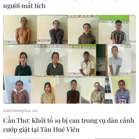
người mất tích
Toàn bộ các trường hợp về từ Hải Dương từ 0h ngày
2/2 và các ổ dịch tại các địa phương khác trong 14
ngày qua thực hiện tự cách ly y tế tại nhà, thời gian tính
từ khi rời ổ dịch đến khi đủ 14 ngày.
vietnamplus.vn
Cần Thơ: Khởi tố 19 bị can trong vụ dàn cảnh
cướp giật tại Tân Huê Viên