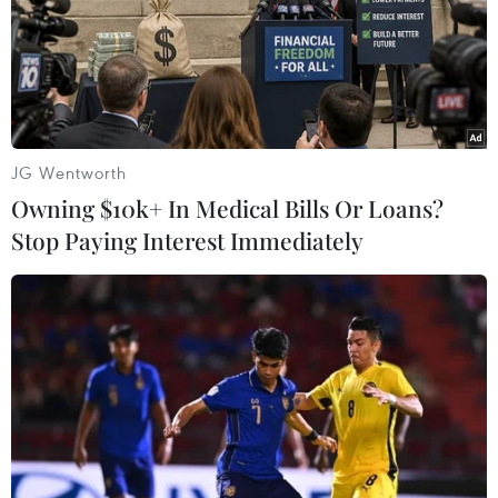
Hà Nội: Hoàn thành xét nghiệm 100%
người về từ Hải Dương trước 21/2
JG Wentworth
18/02/2021 03:32
Owning $10k+ In Medical Bills Or Loans?
Để chủ động các biện pháp phòng, chống COVID-19,
Stop Paying Interest Immediately
Phó Chủ tịch thành phố Hà Nội đề nghị mở rộng diện
xét nghiệm đối với toàn bộ người dân về từ tỉnh Hải
Dương kể từ 0 giờ ngày 2/2 trở lại đây.