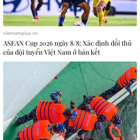
vietnamplus.vn
ASEAN Cup 2026 ngày 8/8: Xác định đối thủ
của đội tuyển Việt Nam ở bán kết
'Tướng diệt COVID-19' đến thị sát
tâm dịch tại Chí Linh
18/02/2021 06:25
Sáng 18/2, Thứ trưởng Bộ Y tế Nguyễn Trường Sơn đã
trực tiếp đi thị sát, kiểm tra phòng chống dịch tại tâm
dịch tại thành phố Chí Linh, Hải Dương.