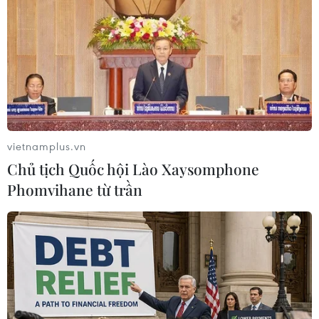
Hải Dương áp dụng nhiều biện pháp
khống chế 5 ổ dịch COVID-19 lớn
18/02/2021 02:43
Để tiếp tục tăng cường phòng, chống dịch COVID-19
trên địa bàn, tỉnh Hải Dương đề nghị Bộ Y tế hỗ trợ thiết
lập thêm các phòng xét nghiệm tại địa phương để nâng
cao công suất xét nghiệm.
vietnamplus.vn
Chủ tịch Quốc hội Lào Xaysomphone
Phomvihane từ trần