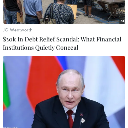
JG Wentworth
$30k In Debt Relief Scandal: What Financial
Institutions Quietly Conceal
(Ảnh: Mạnh Tú/TTXVN)
Theo bản tin Ban chỉ đạo Quốc gia phòng chống
COVID-19, chiều 18/2, Việt Nam ghi nhận thêm
18 ca mắc mới COVID-19 do virus SARS-CoV-2
gây ra.
Như vậy, tính đến 18 giờ ngày 18/2, Việt Nam có