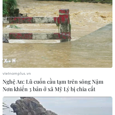
04/08/2026 08:08
Bộ Y tế ban hành Kế hoạch dự phòng
thương tích giai đoạn 2026-2030
04/08/2026 07:41
Hệ thống y tế đa cực, đưa y tế đến
gần dân
vietnamplus.vn
04/08/2026 04:55
Nghệ An: Lũ cuốn cầu tạm trên sông Nậm
Nơn khiến 3 bản ở xã Mỹ Lý bị chia cắt
Bộ Y tế đề xuất 8 nhóm chính sách
trong sửa đổi Luật hiến, ghép mô,
tạng