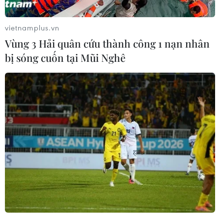
vietnamplus.vn
Vùng 3 Hải quân cứu thành công 1 nạn nhân
bị sóng cuốn tại Mũi Nghê
Quảng Ninh: 15 người mắc COVID-19
được công bố khỏi bệnh
18/02/2021 09:07
Các bệnh nhân COVID-19 số 1573, 1566 và 1951 được
điều trị tại Bệnh viện số 2 (Bệnh viện Phổi Quảng Ninh)
đều có kết quả xét nghiệm âm tính trên 3 lần với SARS-