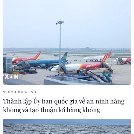
09/08/2026 03:15
Chính phủ Mỹ giải mật đợt 5 hồ sơ
UFO
09/08/2026 03:02
Xem thêm
vietnamplus.vn
Thành lập Ủy ban quốc gia về an ninh hàng
không và tạo thuận lợi hàng không
CƠ QUAN CHỦ QUẢN: THÔNG TẤN XÃ VIỆT NAM
Tổng Biên tập: TRẦN TIẾN DUẨN