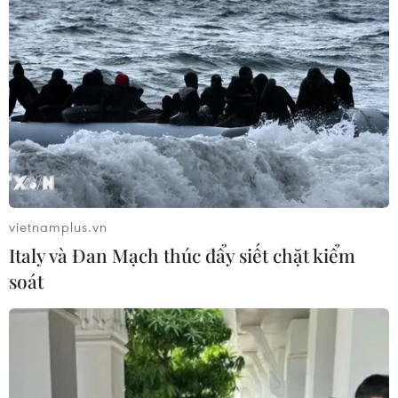
Phó Tổng Biên tập: NGUYỄN THỊ TÁM, KHÚC THANH
THỦY
Sở hữu trí tuệ
Quy định sử dụng
RSS
Hỗ trợ
Ngôn ngữ
TTXVN
Dịch vụ tin
Quảng cáo
Liên hệ
vietnamplus.vn
Italy và Đan Mạch thúc đẩy siết chặt kiểm
soát
Giấy phép số: 1374/GP-BTTTT do Bộ Thông tin và Truyền thông
cấp ngày 11/9/2008.
Quảng cáo: Phó TBT Nguyễn Thị Tám: 093.5958688, Email:
tamvna@gmail.com
Điện thoại: (024) 39411349 - (024) 39411348, Fax: (024)