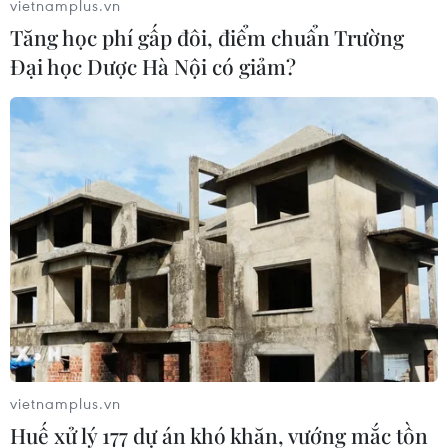
vietnamplus.vn
Tăng học phí gấp đôi, điểm chuẩn Trường
Đại học Dược Hà Nội có giảm?
#Việc làm chui
#Thất thu
#An sinh xã hội
#Khách sạn
Anh
Áo
Theo dõi VietnamPlus
TIN CÙNG CHUYÊN MỤC
vietnamplus.vn
Động đất độ lớn 7,4 tại Colombia,
Huế xử lý 177 dự án khó khăn, vướng mắc tồn