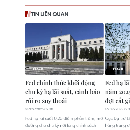
TIN LIÊN QUAN
Fed chính thức khởi động
Fed hạ lã
chu kỳ hạ lãi suất, cảnh báo
năm 2025
rủi ro suy thoái
đợt cắt 
18/09/2025 09:30
17/09/2025 22:
Fed hạ lãi suất 0,25 điểm phần trăm, mở
Cục Dự trữ L
đường cho chu kỳ nới lỏng chính sách
hàng trung ư