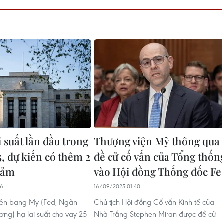
i suất lần đầu trong
Thượng viện Mỹ thông qua
, dự kiến có thêm 2
đề cử cố vấn của Tổng thốn
giảm
vào Hội đồng Thống đốc Fe
36
16/09/2025 01:40
iên bang Mỹ (Fed, Ngân
Chủ tịch Hội đồng Cố vấn Kinh tế của
ơng) hạ lãi suất cho vay 25
Nhà Trắng Stephen Miran được đề cử