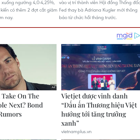
, xuống ngưỡng 4,0-4,25%,
vào vị trí thành viên Hội đồng Thống đố
 kiến có thêm 2 đợt cắt giảm
Fed thay bà Adriana Kugler mới thông
m nay.
báo từ chức hồi tháng trước.