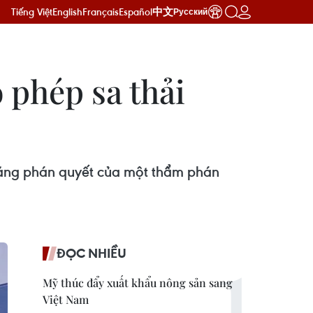
Tiếng Việt
English
Français
Español
中文
Русский
 phép sa thải
o rằng phán quyết của một thẩm phán
ĐỌC NHIỀU
Mỹ thúc đẩy xuất khẩu nông sản sang
Việt Nam