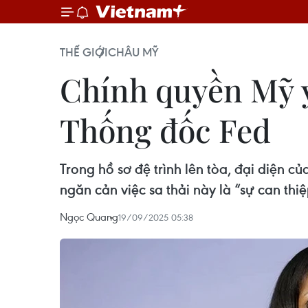
THẾ GIỚI
CHÂU MỸ
Chính quyền Mỹ yê
Thống đốc Fed
Trong hồ sơ đệ trình lên tòa, đại diện 
ngăn cản việc sa thải này là “sự can th
Ngọc Quang
19/09/2025 05:38