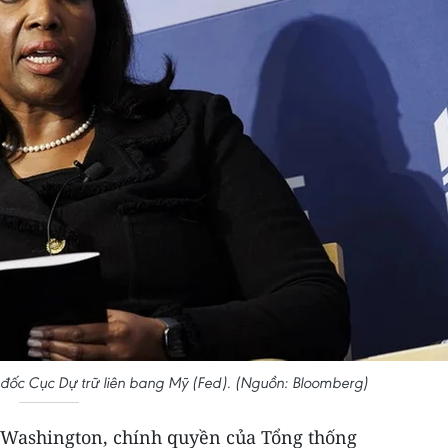
g đốc Cục Dự trữ liên bang Mỹ (Fed). (Nguồn: Bloomberg)
 Washington, chính quyền của Tổng thống