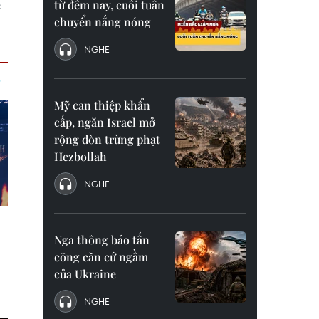
từ đêm nay, cuối tuần
c
chuyển nắng nóng
NGHE
Mỹ can thiệp khẩn
cấp, ngăn Israel mở
rộng đòn trừng phạt
Hezbollah
NGHE
Nga thông báo tấn
công căn cứ ngầm
của Ukraine
NGHE