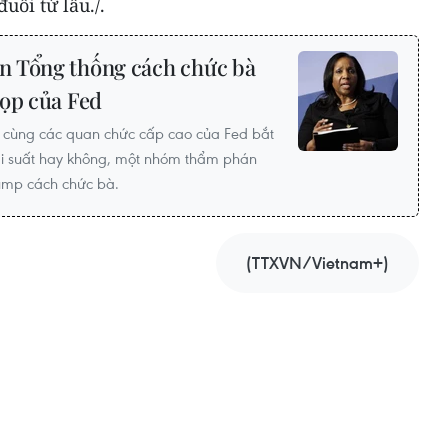
ổi từ lâu./.
n Tổng thống cách chức bà
họp của Fed
ok cùng các quan chức cấp cao của Fed bắt
lãi suất hay không, một nhóm thẩm phán
ump cách chức bà.
(TTXVN/Vietnam+)