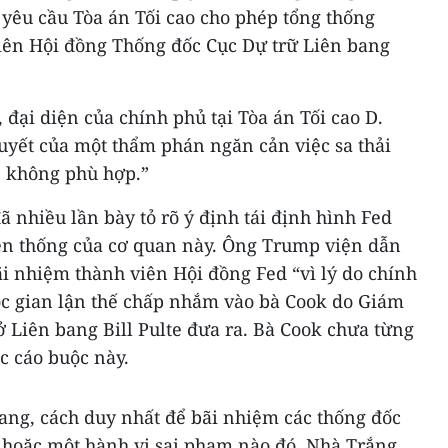
yêu cầu Tòa án Tối cao cho phép tổng thống
viên Hội đồng Thống đốc Cục Dự trữ Liên bang
, đại diện của chính phủ tại Tòa án Tối cao D.
uyết của một thẩm phán ngăn cản việc sa thải
p không phù hợp.”
nhiều lần bày tỏ rõ ý định tái định hình Fed
yền thống của cơ quan này. Ông Trump viện dẫn
i nhiệm thành viên Hội đồng Fed “vì lý do chính
uộc gian lận thế chấp nhắm vào bà Cook do Giám
 Liên bang Bill Pulte đưa ra. Bà Cook chưa từng
c cáo buộc này.
ang, cách duy nhất để bãi nhiệm các thống đốc
” hoặc một hành vi sai phạm nào đó. Nhà Trắng