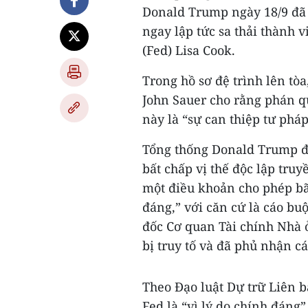
Donald Trump ngày 18/9 đã 
ngay lập tức sa thải thành 
(Fed) Lisa Cook.
Trong hồ sơ đệ trình lên tòa
John Sauer cho rằng phán q
này là “sự can thiệp tư phá
Tổng thống Donald Trump đã 
bất chấp vị thế độc lập tru
một điều khoản cho phép bã
đáng,” với căn cứ là cáo b
đốc Cơ quan Tài chính Nhà ở
bị truy tố và đã phủ nhận cá
Theo Đạo luật Dự trữ Liên b
Fed là “vì lý do chính đáng