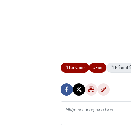
#Lisa Cook
#Fed
#Thống đố