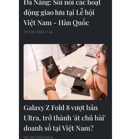
Đà Nẵng: Sôi nổi các hoạt
động giao lưu tại Lễ hội
Việt Nam - Hàn Quốc
09/08/2026 11:46
Galaxy Z Fold 8 vượt bản
Ultra, trở thành 'át chủ bài'
doanh số tại Việt Nam?
09/08/2026 04:14