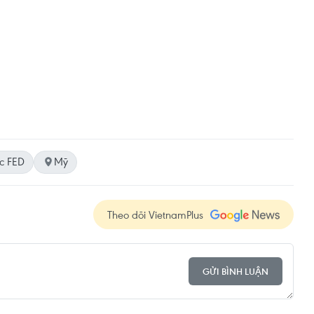
c FED
Mỹ
Theo dõi VietnamPlus
GỬI BÌNH LUẬN