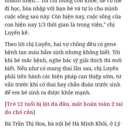
nhanh nhẹn… Tôi chỉ mong con khỏe, để có thể
đi học, hòa nhập với bạn bè và tự lo cho mình
cuộc sống sau này. Còn hiện nay, cuộc sống của
con hiện nay 1/3 thời gian là trong viện," chị
Luyến kể.
Theo lời chị Luyến, hai vợ chồng đều có gene
bệnh tan máu bẩm sinh nhưng không biết. Tới
khi bé mắc bệnh, nghe bác sỹ giải thích thì mới
biết. Nếu như có mang thai lần sau, chị Luyến
phải tiến hành các biện pháp can thiệp sớm, tư
vấn trước khi có thai hay chẩn đoán trước sinh
để em bé sinh ra được khỏe mạnh.
[Trẻ 12 tuổi bị lột da đầu, mất hoàn toàn 2 tai
do chó cắn]
Bà Trần Thị Hoa, bà nội bé Hà Minh Khôi, ở Lý