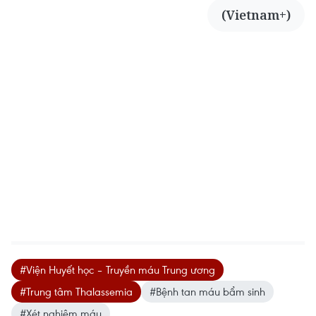
(Vietnam+)
#Viện Huyết học – Truyền máu Trung ương
#Trung tâm Thalassemia
#Bệnh tan máu bẩm sinh
#Xét nghiệm máu