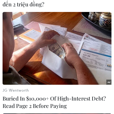
đến 2 triệu đồng?
#U23 Việt Nam
#Chủ tịch nước Nguyễn Xuân Phúc
#Giải Bóng đá U23 Đông Nam Á 2022
#Vô địch
#Đăng quang
#huấn luyện viên Đinh Thế Nam
JG Wentworth
Theo dõi VietnamPlus
Buried In $10,000+ Of High-Interest Debt?
Read Page 2 Before Paying