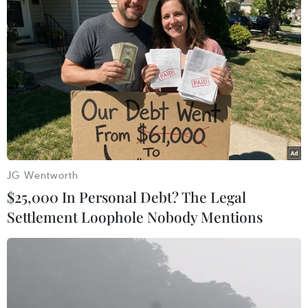
26/02/2022 08:57
Nếu giành chiến thắng trước U23 Thái Lan ở trận chung
kết, đội tuyển U23 Việt Nam sẽ lần đầu tiên trong lịch sử
giành chức vô địch tại giải U23 Đông Nam Á.
JG Wentworth
$25,000 In Personal Debt? The Legal
Settlement Loophole Nobody Mentions