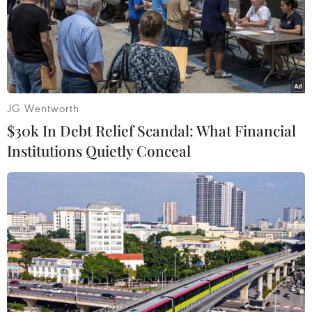
Khán giả tràn xuống sân ăn mừng chức vô
địch cùng U23 Việt Nam
JG Wentworth
26/02/2022 14:59
$30k In Debt Relief Scandal: What Financial
Rất đông khán giả có mặt tại sân vận động Morodok
Institutions Quietly Conceal
Techo bất chấp quy định, vượt hàng rào an ninh để tràn
xuống sân ăn mừng cùng cầu thủ U23 Việt Nam với
chức vô địch U23 Đông Nam Á 2022.