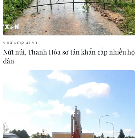
03/08/2026 13:04
Xem trực tiếp Indonesia-Việt Nam tại
ASEAN Cup 2026 trên kênh nào?
vietnamplus.vn
03/08/2026 09:21
Nứt núi, Thanh Hóa sơ tán khẩn cấp nhiều hộ
dân
Đội tuyển Việt Nam đặt mục
tiêu 3 điểm, cảnh báo Indonesia
trước giờ G
03/08/2026 07:39
ASEAN Cup 2026: Indonesia tổn thất
lực lượng trước trận quyết đấu tuyển
Việt Nam