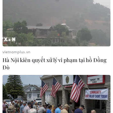
Đánh bại Thái Lan, Việt Nam giành chức
vô địch U23 Đông Nam Á
26/02/2022 14:27
Giành chiến thắng 1-0 trước U23 Thái Lan ở trận chung
kết, đội tuyển U23 Việt Nam đã lần đầu tiên trong lịch sử
giành được chức vô địch U23 Đông Nam Á.
vietnamplus.vn
Hà Nội kiên quyết xử lý vi phạm tại hồ Đồng
Đò