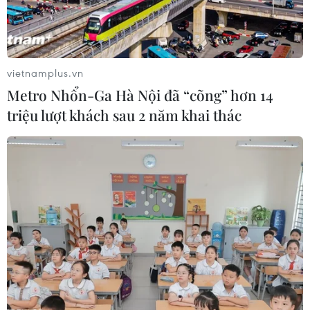
vietnamplus.vn
Metro Nhổn-Ga Hà Nội đã “cõng” hơn 14
triệu lượt khách sau 2 năm khai thác
U23 Việt Nam nhận thưởng 1,7 tỷ đồng với
chức vô địch U23 Đông Nam Á
26/02/2022 15:18
Liên đoàn bóng đá Việt Nam "thưởng nóng" 1,5 tỷ đồng
cho đội tuyển U23 Việt Nam với thành tích vô địch giải
U23 Đông Nam Á 2022.