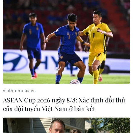
TIN LIÊN QUAN
vietnamplus.vn
ASEAN Cup 2026 ngày 8/8: Xác định đối thủ
của đội tuyển Việt Nam ở bán kết
Link xem trực tiếp trận chung kết U23
Việt Nam-U23 Thái Lan