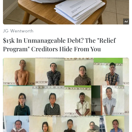
JG Wentworth
$15k In Unmanageable Debt? The "Relief
Program" Creditors Hide From You
U23 Việt Nam đăng quang ngôi vô địch Giải U23 Đông Nam Á
2022. (Ảnh: TTXVN phát)
Sau khi các cầu thủ Đội tuyển U23 Việt Nam
giành chiến thắng 1-0 ở trận chung kết trước
Đội tuyển U23 Thái Lan, để lần đầu tiên đăng