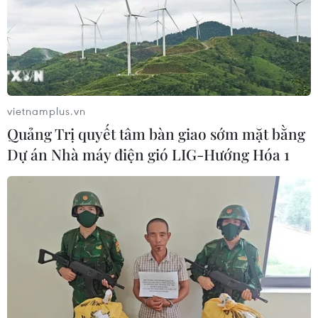
vietnamplus.vn
Quảng Trị quyết tâm bàn giao sớm mặt bằng
Dự án Nhà máy điện gió LIG-Hướng Hóa 1
TIN CÙNG CHUYÊN MỤC
ASEAN Cup 2026 ngày 8/8: Xác định
đối thủ của đội tuyển Việt Nam ở bán
kết
08/08/2026 03:50