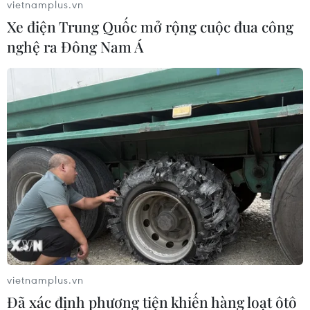
vietnamplus.vn
địch bóng đá Đông Nam Á vào tối 26/2.
Xe điện Trung Quốc mở rộng cuộc đua công
nghệ ra Đông Nam Á
vietnamplus.vn
Đã xác định phương tiện khiến hàng loạt ôtô