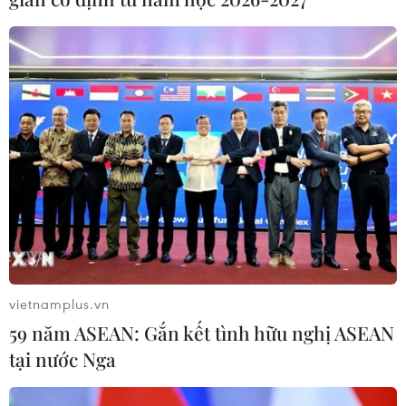
'Phù thủy Kim' sẽ xoay tua toan tính
đường dài?
06/08/2026 08:25
HLV Kim Sang-sik: 'Tuyển Việt Nam
hướng tới chiến thắng để giữ ngôi
đầu bảng'
06/08/2026 07:25
Chủ tịch Liên đoàn Bóng đá thế giới
chịu sức ép chưa từng có
vietnamplus.vn
06/08/2026 04:12
59 năm ASEAN: Gắn kết tình hữu nghị ASEAN
tại nước Nga
Futsal Việt Nam bất bại sau trận hòa