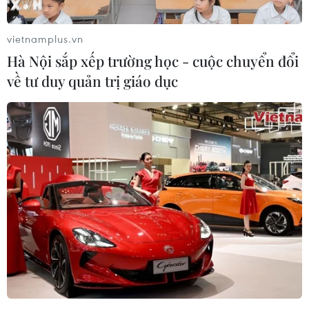
vietnamplus.vn
Hà Nội sắp xếp trường học - cuộc chuyển đổi
về tư duy quản trị giáo dục
Thủ tướng Phạm Minh Chính: U23 Việt
Nam mang niềm tự hào cho Tổ quốc
26/02/2022 15:25
Thủ tướng Chính phủ Phạm Minh Chính đã gửi lời chúc
mừng và biểu dương toàn thể đội tuyển U23 Việt Nam
và ban huấn luyện sau khi giành chức vô địch Giải vô