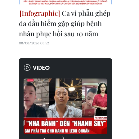
Ca vi phẫu ghép
da đầu hiếm gặp giúp bệnh
nhân phục hồi sau 10 năm
08/08/2026 03:52
VIDEO