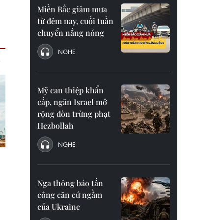
Miền Bắc giảm mưa
từ đêm nay, cuối tuần
chuyển nắng nóng
NGHE
Mỹ can thiệp khẩn
cấp, ngăn Israel mở
rộng đòn trừng phạt
Hezbollah
NGHE
Nga thông báo tấn
công căn cứ ngầm
của Ukraine