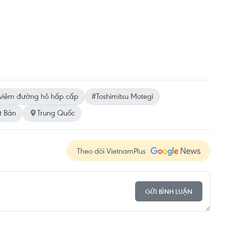
viêm đường hô hấp cấp
#Toshimitsu Motegi
t Bản
Trung Quốc
Theo dõi VietnamPlus
GỬI BÌNH LUẬN