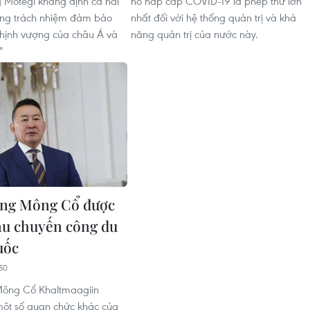
 Motegi khẳng định cả hai
hô hấp cấp COVID-19 là phép thử lớn
ung trách nhiệm đảm bảo
nhất đối với hệ thống quản trị và khả
thịnh vượng của châu Á và
năng quản trị của nước này.
"
ống Mông Cổ được
sau chuyến công du
uốc
50
Mông Cổ Khaltmaagiin
một số quan chức khác của