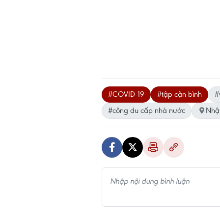
#COVID-19
#tập cận bình
#
#công du cấp nhà nước
Nhậ