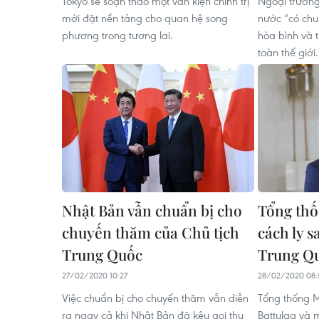
Tokyo sẽ soạn thảo một văn kiện chính trị
Ngoại trưởng
mới đặt nền tảng cho quan hệ song
nước “có ch
phương trong tương lai.
hòa bình và 
toàn thế giới.
Nhật Bản vẫn chuẩn bị cho
Tổng th
chuyến thăm của Chủ tịch
cách ly 
Trung Quốc
Trung Q
27/02/2020 10:27
28/02/2020 08:
Việc chuẩn bị cho chuyến thăm vẫn diễn
Tổng thống 
ra ngay cả khi Nhật Bản đã kêu gọi thu
Battulga và 