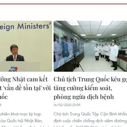
ưởng Nhật cam kết
Chủ tịch Trung Quốc kêu g
 'vấn đề tồn tại' với
tăng cường kiểm soát,
uốc
phòng ngừa dịch bệnh
8
14/02/2020 23:09
 phiên khai mạc kỳ họp
Chủ tịch Trung Quốc Tập Cận Bình khẳ
của Quốc hội Nhật Bản,
định cuộc chiến chống dịch viêm đường