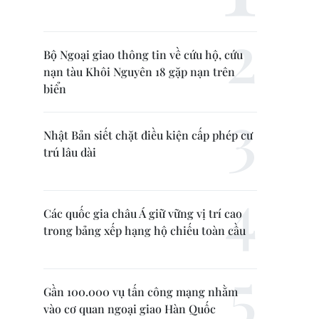
Bộ Ngoại giao thông tin về cứu hộ, cứu
nạn tàu Khôi Nguyên 18 gặp nạn trên
biển
Nhật Bản siết chặt điều kiện cấp phép cư
trú lâu dài
Các quốc gia châu Á giữ vững vị trí cao
trong bảng xếp hạng hộ chiếu toàn cầu
Gần 100.000 vụ tấn công mạng nhằm
vào cơ quan ngoại giao Hàn Quốc