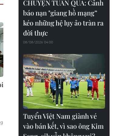
CHUYỆN TUẦN QUA: Cảnh
báo nạn "giang hồ mạng”
kéo những hệ lụy ảo tràn ra
đời thực
08/08/2026 04:00
ọi
Tuyển Việt Nam giành vé
ng
vào bán kết, vì sao ông Kim