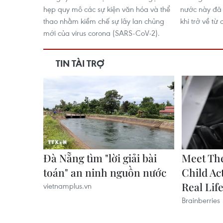
hẹp quy mô các sự kiện văn hóa và thể
nước này đã 
thao nhằm kiềm chế sự lây lan chủng
khi trở về t
mới của virus corona (SARS-CoV-2).