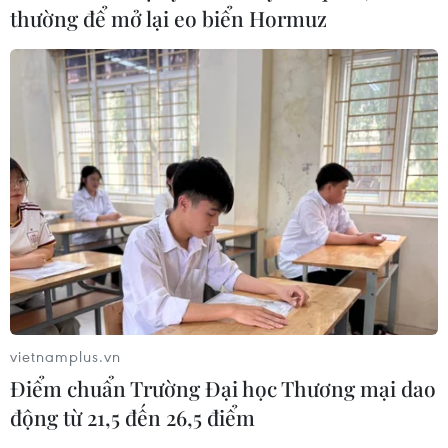
Dữ liệu việc làm Mỹ mở thêm dư địa
thường để mở lại eo biển Hormuz
cho giá vàng trong tuần qua
08/08/2026 04:29
Thương mại Việt Nam-Australia
hướng tới những động lực tăng
trưởng mới
08/08/2026 03:29
Nghệ An: OCOP đã có thương hiệu,
vì sao nông sản vẫn lo đầu ra?
08/08/2026 03:28
vietnamplus.vn
Điểm chuẩn Trường Đại học Thương mại dao
động từ 21,5 đến 26,5 điểm
Quảng Trị quyết tâm bàn giao sớm