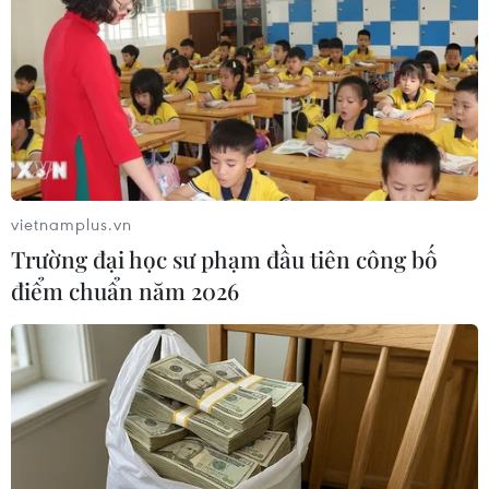
IEA điều chỉnh hạ dự báo về nhu cầu tiêu
thụ dầu mỏ năm 2024
15/05/2024 12:49
Theo IEA, lượng tiêu thụ nhiên liệu trên thế giới năm nay
sẽ tăng 1,1 triệu thùng/ngày, thấp hơn khoảng 140.000
thùng so với con số được đưa ra trong báo cáo tháng
trước.
vietnamplus.vn
Trường đại học sư phạm đầu tiên công bố
điểm chuẩn năm 2026