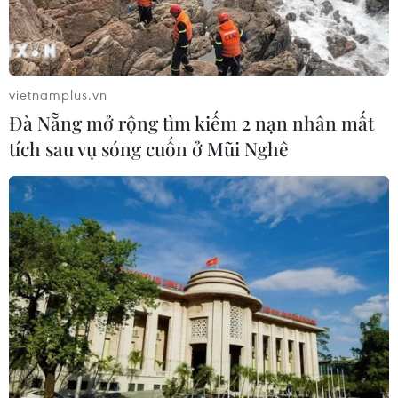
Vận tải biển toàn cầu tăng mạnh bất
chấp căng thẳng địa chính trị
vietnamplus.vn
09/08/2026 02:06
Đà Nẵng mở rộng tìm kiếm 2 nạn nhân mất
tích sau vụ sóng cuốn ở Mũi Nghê
Canada chạy đua đạt thỏa thuận
trước khi thuế quan mới của Mỹ có
hiệu lực
09/08/2026 02:03
Khoa học công nghệ sẽ trở thành
động lực mới của quan hệ Việt Nam-
Australia
09/08/2026 02:01