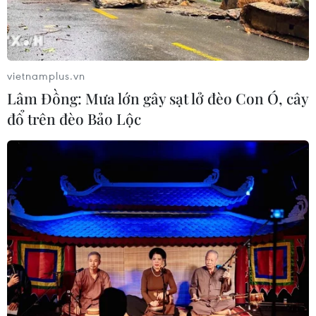
Xem thêm
vietnamplus.vn
Lâm Đồng: Mưa lớn gây sạt lở đèo Con Ó, cây
đổ trên đèo Bảo Lộc
CƠ QUAN CHỦ QUẢN: THÔNG TẤN XÃ VIỆT NAM
Tổng Biên tập: TRẦN TIẾN DUẨN
Phó Tổng Biên tập: NGUYỄN THỊ TÁM, KHÚC THANH
THỦY
Sở hữu trí tuệ
Quy định sử dụng
RSS
Hỗ trợ
Ngôn ngữ
TTXVN