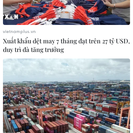
vietnamplus.vn
Xuất khẩu dệt may 7 tháng đạt trên 27 tỷ USD,
duy trì đà tăng trưởng
OPEC dự báo nhu cầu sử dụng dầu mỏ
tăng mạnh trong mùa Hè này
11/04/2024 14:44
OPEC cho rằng vào mùa Hè nhu cầu nhiên liệu máy
bay/dầu hỏa toàn cầu sẽ tăng 600.000 thùng/ngày so
với cùng kỳ năm ngoái, xăng tăng 400.000 thùng/ngày
và dầu diesel tăng 200.000 thùng/ngày.