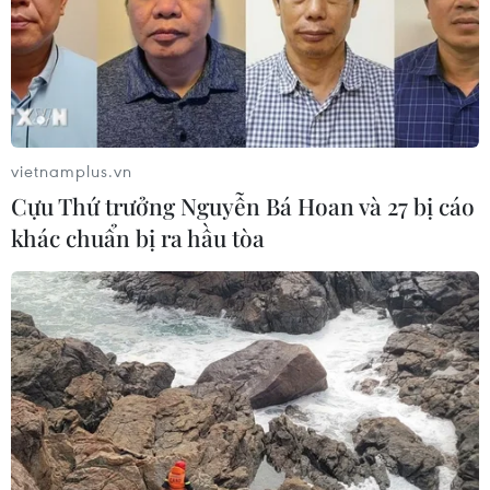
09/08/2026 08:25
Hải Phòng điều chỉnh kịch bản tăng
trưởng, quyết tâm đạt GRDP 13%
09/08/2026 08:25
vietnamplus.vn
Cựu Thứ trưởng Nguyễn Bá Hoan và 27 bị cáo
khác chuẩn bị ra hầu tòa
Trung Quốc công bố kế hoạch phát
triển ngành hàng không dân dụng
09/08/2026 05:12
Giá gạo Việt Nam đi ngược xu hướng
với các nước xuất khẩu lớn
09/08/2026 04:23