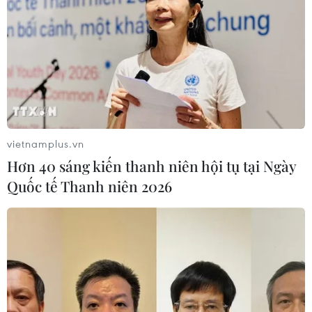
vietnamplus.vn
TIN CÙNG CHUYÊN MỤC
Hơn 40 sáng kiến thanh niên hội tụ tại Ngày
Công suất lọc dầu thu hẹp, giá xăng
Quốc tế Thanh niên 2026
Mỹ đối mặt áp lực tăng
09/08/2026 09:43
Xuất khẩu dệt may 7 tháng đạt trên
27 tỷ USD, duy trì đà tăng trưởng