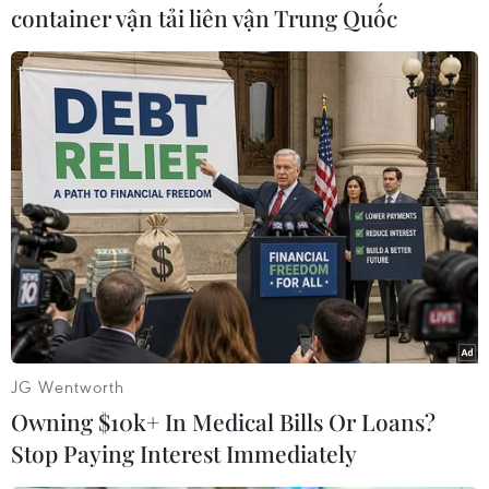
container vận tải liên vận Trung Quốc
IEA điều chỉnh hạ dự báo
về nhu cầu tiêu thụ dầu
mỏ năm 2024
Theo IEA, lượng tiêu thụ nhiên liệu
trên thế giới năm nay sẽ tăng 1,1
triệu thùng/ngày, thấp hơn
khoảng 140.000 thùng so với con
số được đưa ra trong báo cáo
tháng trước.
(TTXVN/Vietnam+)
JG Wentworth
Owning $10k+ In Medical Bills Or Loans?
Stop Paying Interest Immediately