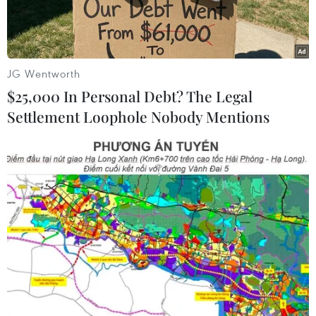
JG Wentworth
$25,000 In Personal Debt? The Legal
Settlement Loophole Nobody Mentions
Một giàn khoan dầu. (Ảnh: AFP/TTXVN)
Tổ chức Các nước Xuất khẩu Dầu mỏ và các
nước đối tác (OPEC+) đang xây dựng một thỏa
thuận phức tạp, dự kiến thông qua tại cuộc họp
trực tuyến vào ngày 2/6, theo đó cho phép nhóm