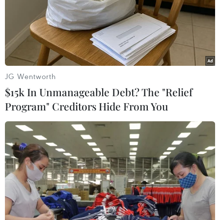
Iraq sẽ không đồng ý gia hạn giảm sản
lượng dầu mỏ trong cuộc họp OPEC+ sắp
JG Wentworth
tới
$15k In Unmanageable Debt? The "Relief
12/05/2024 04:12
Program" Creditors Hide From You
Iraq tuyên bố đã thực hiện đủ mức cắt giảm sản lượng
dầu tự nguyện và sẽ không đồng ý với “bất kỳ mức gia
hạn mới nào” do OPEC+ đề xuất.