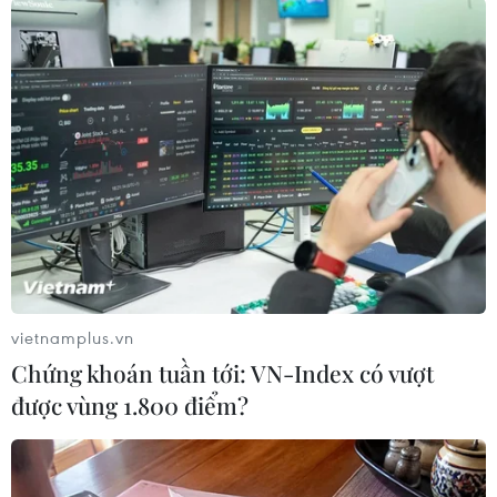
#Cắt giảm sản lượng
#OPEC
#Lãi suất cao
#Tổ chức Các nước Xuất khẩu Dầu mỏ
vietnamplus.vn
Chứng khoán tuần tới: VN-Index có vượt
được vùng 1.800 điểm?
Theo dõi VietnamPlus