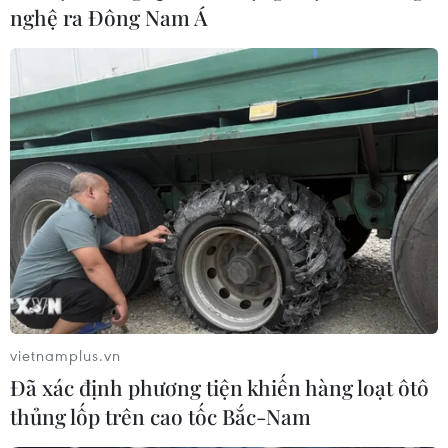
Bánh xèo tôm nhảy - món ăn phải
nghệ ra Đông Nam Á
thử khi đến Quy Nhơn
07/08/2026 00:00
Chưa có bằng chứng truyền máu trẻ
giúp chống lão hóa
06/08/2026 23:16
Xung đột Israel-Hamas: Ít nhất 300
trẻ em thiệt mạng trong 300 ngày
qua
vietnamplus.vn
06/08/2026 22:56
Đã xác định phương tiện khiến hàng loạt ôtô
thủng lốp trên cao tốc Bắc-Nam
Nước thải từ máy bay có thể giúp