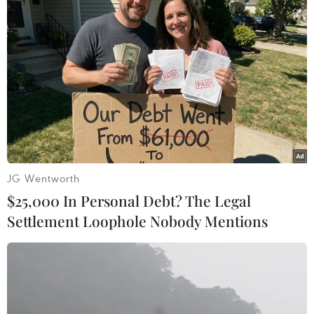
#Trăn châu Phi
#Quấn chết
#Campbellton
#Tiêm thuốc độc
#Canada
Canada
Theo dõi VietnamPlus
JG Wentworth
$25,000 In Personal Debt? The Legal
Settlement Loophole Nobody Mentions
TIN CÙNG CHUYÊN MỤC
Dắt chó đi dạo không đúng quy
định, bị phạt đến 2 triệu đồng?