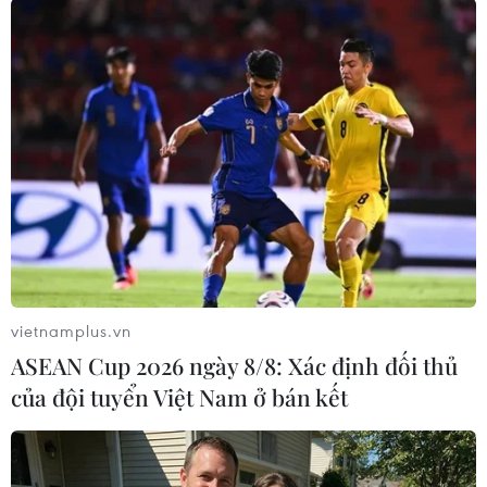
được nhập về, trong đó các quy định chồng chéo
của chính quyền địa phương và liên bang đã
dẫn tới sự lộn xộn trong công tác đảm bảo an
toàn./.
Linh Vũ (Vietnam+)
vietnamplus.vn
ASEAN Cup 2026 ngày 8/8: Xác định đối thủ
của đội tuyển Việt Nam ở bán kết