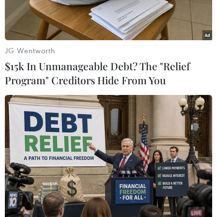
Campuchia.
JG Wentworth
$15k In Unmanageable Debt? The "Relief
Program" Creditors Hide From You
Nguyễn Thành Dũng (phải) trong một đoạn video xuất hiện trên
YouTube. (Nguồn: Cambodia Daily)
Chiều 9/12, tại Thành phố Hồ Chí Minh, Cục
Cảnh sát Điều tra tội phạm về trật tự xã hội (C45)