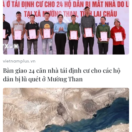
vietnamplus.vn
Bàn giao 24 căn nhà tái định cư cho các hộ
dân bị lũ quét ở Mường Than