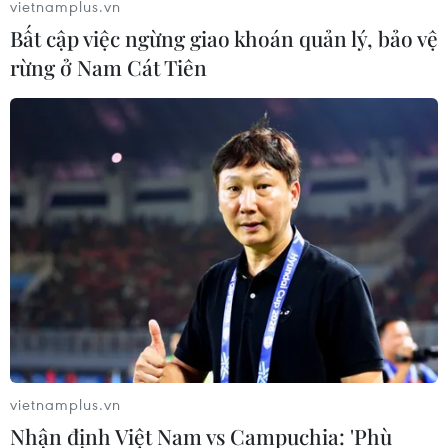
vietnamplus.vn
Bất cập việc ngừng giao khoán quản lý, bảo vệ
rừng ở Nam Cát Tiên
Mở rộng điều tra đối tượng ngược đãi
cháu bé người Campuchia
08/12/2016 13:35
Chiều 8/12, C45 thuộc Bộ Công an cho biết đang tạm
giữ hình sự Nguyễn Thành Dũng, ngụ Long Xuyên, tỉnh
An Giang, để mở rộng điều tra đối tượng ngược đãi
cháu bé người Campuchia.
vietnamplus.vn
Nhận định Việt Nam vs Campuchia: 'Phù