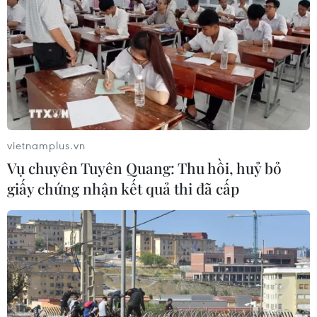
vietnamplus.vn
Vụ chuyên Tuyên Quang: Thu hồi, huỷ bỏ
giấy chứng nhận kết quả thi đã cấp
3 người bị bắt ở Campuchia vì đoạn video
chích điện trẻ nhỏ gây sốc
07/12/2016 03:56
Một công dân Hà Lan và 2 người Campuchia đã bị
cảnh sát bắt giữ, sau khi vài đoạn video được tung lên