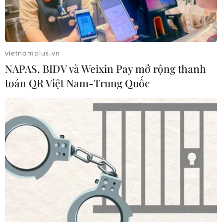
vietnamplus.vn
NAPAS, BIDV và Weixin Pay mở rộng thanh
TIN CÙNG CHUYÊN MỤC
toán QR Việt Nam-Trung Quốc
Khởi tố đối tượng giả danh Công an,
lừa đảo "chạy án" tại Đắk Lắk
06/08/2026 15:07
Cảnh sát khám xét nơi ở của Huấn
"Hoa Hồng"
06/08/2026 15:04