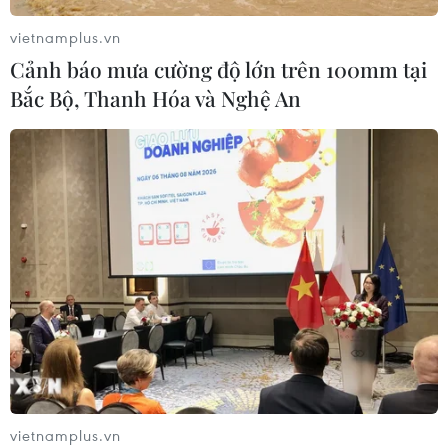
Xem thêm
vietnamplus.vn
Cảnh báo mưa cường độ lớn trên 100mm tại
Bắc Bộ, Thanh Hóa và Nghệ An
CƠ QUAN CHỦ QUẢN: THÔNG TẤN XÃ VIỆT NAM
Tổng Biên tập: TRẦN TIẾN DUẨN
Phó Tổng Biên tập: NGUYỄN THỊ TÁM, KHÚC THANH
THỦY
Sở hữu trí tuệ
Quy định sử dụng
RSS
Hỗ trợ
Ngôn ngữ
TTXVN
vietnamplus.vn
Dịch vụ tin
Quảng cáo