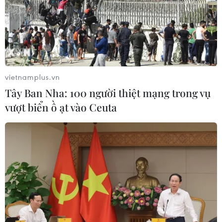
mạng xã hội Facebook cho thấy hoạt động hành hạ dã
man một đứa trẻ, gồm việc chích điện nạn nhân/
vietnamplus.vn
Tây Ban Nha: 100 người thiệt mạng trong vụ
vượt biển ồ ạt vào Ceuta
Truy bắt đối tượng chích điện hành hạ bé
trai 2 tuổi ở Campuchia