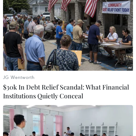
#Camera an ninh
#Hành hạ trẻ em
#Chích điện
#C45 Bộ công an
#Buôn bán ma túy
Tp. Hồ Chí Minh
Campuchia
JG Wentworth
Theo dõi VietnamPlus
$30k In Debt Relief Scandal: What Financial
Institutions Quietly Conceal
TIN LIÊN QUAN