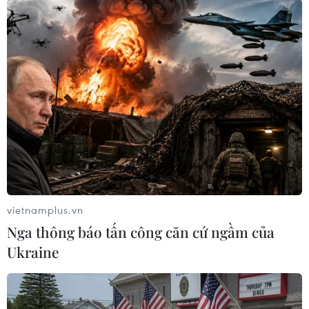
đầu thú để nhận sự khoan hồng của pháp luật.
Sau đó, người nhà của Dũng gọi điện thông báo
sẽ đưa đối tượng đến Cơ quan Công an đầu thú.
Đến tối 7/12, Dũng ra đầu thú./.
(TTXVN/Vietnam+)
vietnamplus.vn
Nga thông báo tấn công căn cứ ngầm của
Ukraine