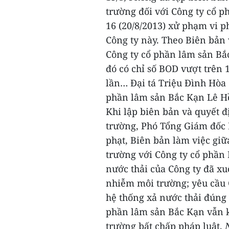
trường đối với Công ty cổ p
16 (20/8/2013) xử phạm vi 
Công ty này.
Theo Biên bản 
Công ty cổ phần lâm sản Bắc
đó có chỉ số BOD vượt trên 
lần…
Đại tá Triệu Đình Hòa
phần lâm sản Bắc Kạn Lê H
Khi lập biên bản và quyết 
trường, Phó Tổng Giám đốc
phạt, Biên bản làm việc gi
trường với Công ty cổ phần
nước thải của Công ty đã xu
nhiễm môi trường; yêu cầu C
hệ thống xả nước thải đúng 
phần lâm sản Bắc Kạn vẫn k
trường bất chấp pháp luật.