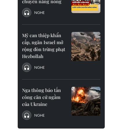
chuyển nắng nóng
NGHE
Mỹ can thiệp khẩn
cấp, ngăn Israel mở
rộng đòn trừng phạt
Hezbollah
NGHE
Nga thông báo tấn
công căn cứ ngầm
của Ukraine
NGHE