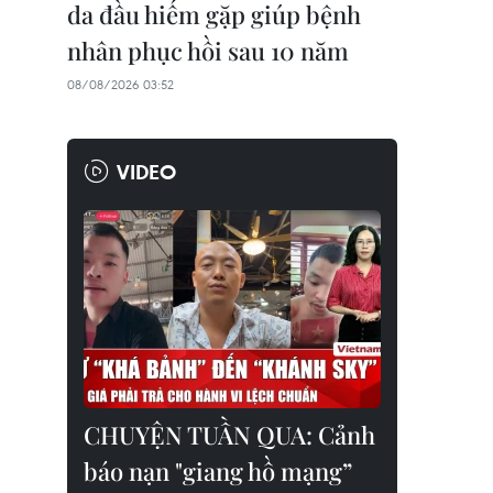
da đầu hiếm gặp giúp bệnh
nhân phục hồi sau 10 năm
08/08/2026 03:52
VIDEO
CHUYỆN TUẦN QUA: Cảnh
báo nạn "giang hồ mạng”