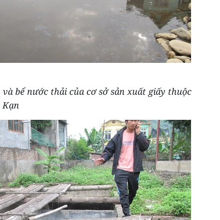
 và bể nước thải của cơ sở sản xuất giấy thuộc
c Kạn