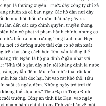
ắc Kạn là thường xuyên.
Trước đây Công ty chỉ xả
ng nhiên xả cả ban ngày. Các hộ dân nơi đây
 do mùi hôi thối từ nước thải này gây ra.
ều lần đến các cấp chính quyền, truyền thông.
 biên bản xử phạt vi phạm hành chính, nhưng cơ
i nước bẩn ra môi trường," ông Linh nói.
Hiện
ầu, nơi có đường nước thải của cơ sở sản xuất
ứng trên bờ sông cách hơn 10m vẫn không thể
oàng Thị Ngân là hộ gia đình ở gần nhất với
: "Nhà tôi ở gần đây nên tôi khẳng định là nước
u, cả ngày lẫn đêm. Mùi của nước thải rất khó
ả mùi hóa chất độc hại, hít vào rất khó thở. Hầu
ín suốt cả ngày, đêm. Những ngày trở trời thì
 không thể chịu nổi."
Theo Đại tá Triệu Đình
 môi trường, Công an tỉnh Bắc Kạn, vào ngày
n vi phạm hành chính trong lĩnh vực bảo vệ môi