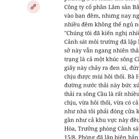
Công ty cổ phần Lâm sản B
vào ban đêm, nhưng nay nga
nhiều đêm không thể ngủ nổi
"Chúng tôi đã kiến nghị nhi
Cảnh sát môi trường đã lập
sở này vẫn ngang nhiên thả
trạng là cả một khúc sông C
giấy này chảy ra đen xì, đ
chịu được mùi hôi thối.
Bà H
đường nước thải này bức xúc
thải ra sông Cầu là rất nhiề
chịu, vừa hôi thối, vừa có c
như nhà tôi phải đóng cửa k
gần như cả khu vực này đều
Hòa, Trưởng phòng Cảnh sát
15/8, Phòng đã lập biên bả