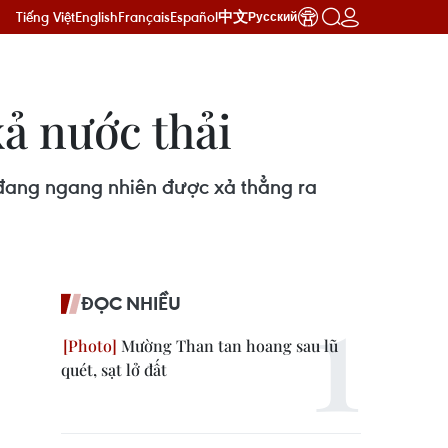
Tiếng Việt
English
Français
Español
中文
Русский
ả nước thải
 đang ngang nhiên được xả thẳng ra
ĐỌC NHIỀU
Mường Than tan hoang sau lũ
quét, sạt lở đất