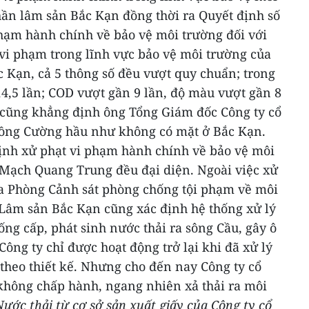
hần lâm sản Bắc Kạn đồng thời ra Quyết định số
phạm hành chính về bảo vệ môi trường đối với
vi phạm trong lĩnh vực bảo vệ môi trường của
 Kạn, cả 5 thông số đều vượt quy chuẩn; trong
14,5 lần; COD vượt gần 9 lần, độ màu vượt gần 8
 cũng khẳng định ông Tổng Giám đốc Công ty cổ
ồng Cường hầu như không có mặt ở Bắc Kạn.
định xử phạt vi phạm hành chính về bảo vệ môi
 Mạch Quang Trung đều đại diện.
Ngoài việc xử
ữa Phòng Cảnh sát phòng chống tội phạm về môi
 Lâm sản Bắc Kạn cũng xác định hệ thống xử lý
ống cấp, phát sinh nước thải ra sông Cầu, gây ô
ông ty chỉ được hoạt động trở lại khi đã xử lý
theo thiết kế.
Nhưng cho đến nay Công ty cổ
hông chấp hành, ngang nhiên xả thải ra môi
Nước thải từ cơ sở sản xuất giấy của Công ty cổ