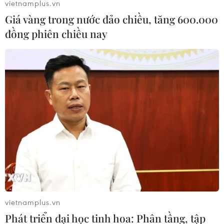
vietnamplus.vn
Giá vàng trong nước đảo chiều, tăng 600.000
đồng phiên chiều nay
#COVID-19
#Hội đồng Nhân dân thành phố Hà Nội
#Chung cư cũ
#Khu xử lý rác Nam Sơn
TP. Hà Nội
vietnamplus.vn
Theo dõi VietnamPlus
Phát triển đại học tinh hoa: Phân tầng, tập