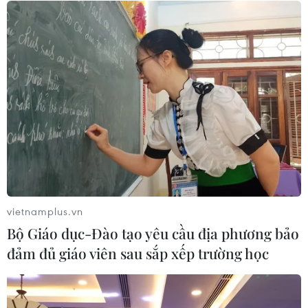
10/08/2026 13:10
Thành lập Ủy ban quốc gia về an
ninh hàng không và tạo thuận lợi
hàng không
10/08/2026 12:58
Giải quyết "điểm nghẽn" pháp luật
nhằm thiết lập khung pháp lý hoàn
thiện
vietnamplus.vn
10/08/2026 12:29
Bộ Giáo dục-Đào tạo yêu cầu địa phương bảo
đảm đủ giáo viên sau sắp xếp trường học
Phát huy vai trò KOL, KOC trong xây
dựng không gian mạng văn minh, an
toàn