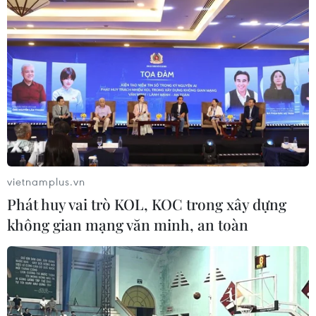
10/08/2026 12:15
Phát hiện, quy tập được 256 bộ hài
cốt liệt sỹ tại Công viên Lê Thị Riêng
10/08/2026 12:07
Thành phố Hồ Chí Minh bắn pháo
hoa tại 7 điểm chào mừng 81 năm
vietnamplus.vn
Quốc khánh
Phát huy vai trò KOL, KOC trong xây dựng
10/08/2026 12:00
không gian mạng văn minh, an toàn
Quy định nguyên tắc hoạt động của
Ban Chỉ đạo Trung ương phòng,
chống ma túy