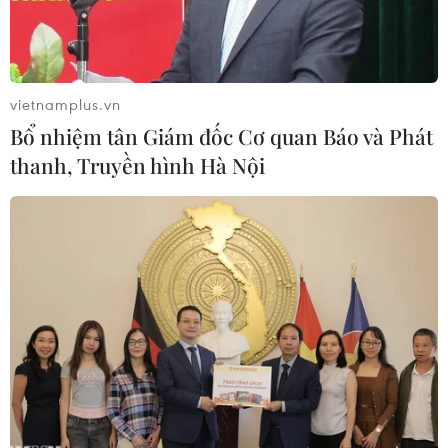
vaccine.
vietnamplus.vn
Bổ nhiệm tân Giám đốc Cơ quan Báo và Phát
thanh, Truyền hình Hà Nội
Chủ tịch Ủy ban Mặt trận Tổ quốc Việt Nam Thành phố Hà Nội
Nguyễn Lan Hương trao quà cho người lao động gặp khó khăn
trên địa bàn quận Tây Hồ. (Ảnh: Nguyễn Thắng/TTXVN)
Ngày 22/9, tại phiên khai mạc Kỳ họp thứ 2 Hội