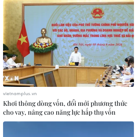
Thủ đô Hà Nội nới lỏng giãn cách: Lạc
quan nhưng không chủ quan
21/09/2021 11:36
Hà Nội đang tiếp tục công cuộc phòng, chống COVID-
19 theo cách vừa làm vừa rút kinh nghiệm trên tinh thần
cầu thị, sẵn sàng lắng nghe, kể cả các ý kiến trái chiều,
để có sự điều chỉnh cho phù hợp.
vietnamplus.vn
Khơi thông dòng vốn, đổi mới phương thức
cho vay, nâng cao năng lực hấp thụ vốn