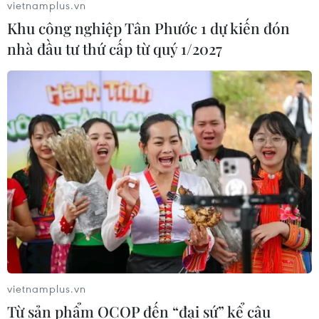
vietnamplus.vn
Khu công nghiệp Tân Phước 1 dự kiến đón
nhà đầu tư thứ cấp từ quý 1/2027
vietnamplus.vn
Từ sản phẩm OCOP đến “đại sứ” kể câu