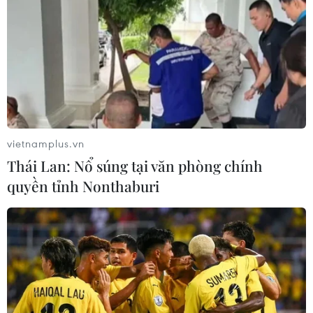
quản lý Nhà nước và tình hình thực tiễn của
Thủ đô.
vietnamplus.vn
Thái Lan: Nổ súng tại văn phòng chính
quyền tỉnh Nonthaburi
Toàn cảnh phiên khai mạc kỳ họp thứ hai, Hội đồng Nhân dân
thành phố khóa XVI. (Ảnh: TTXVN)
Để cụ thể hóa điều này, Hội đồng Nhân dân
thành phố Hà Nội sẽ tiếp tục thực hiện tốt công