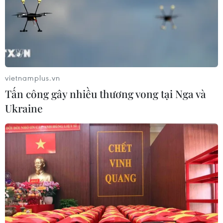
vietnamplus.vn
Tấn công gây nhiều thương vong tại Nga và
Ukraine
Khai mạc kỳ họp thứ hai Hội đồng
Nhân dân thành phố Hà Nội
22/09/2021 04:12
Sáng 22/9, Hội đồng Nhân dân thành phố Hà Nội khai
mạc kỳ họp thứ hai, khóa XVI, nhiệm kỳ 2021-2026 theo