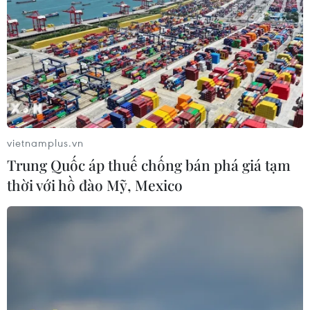
vietnamplus.vn
Khai mạc Kỳ họp thứ 2 Hội đồng Nhân dân
Trung Quốc áp thuế chống bán phá giá tạm
thành phố Hà Nội khóa XVI
thời với hồ đào Mỹ, Mexico
22/09/2021 04:02
Tại kỳ họp, Hội đồng Nhân dân thành phố dự kiến
thông qua 15 báo cáo, 18 nghị quyết, trong đó có những
nghị quyết rất quan trọng như Kế hoạch phát triển kinh
tế-xã hội, 5 năm Kế hoạch đầu tư công.