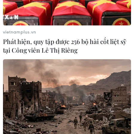
hình thức trực tiếp và trực tuyến.
vietnamplus.vn
Phát hiện, quy tập được 256 bộ hài cốt liệt sỹ
tại Công viên Lê Thị Riêng
Hà Nội: Hỗ trợ đúng đối tượng khó khăn
do dịch bệnh COVID-19