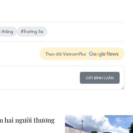
c thăng
#Trường Sa
Theo dõi VietnamPlus
GỬI BÌNH LUẬN
àm hai người thương