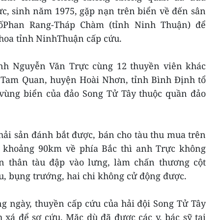
c, sinh năm 1975, gặp nạn trên biển về đến sân
ốPhan Rang-Tháp Chàm (tỉnh Ninh Thuận) để
hoa tỉnh NinhThuận cấp cứu.
anh Nguyễn Văn Trực cùng 12 thuyền viên khác
ã Tam Quan, huyện Hoài Nhơn, tỉnh Bình Định tổ
 vùng biển của đảo Song Tử Tây thuộc quần đảo
hải sản đánh bắt được, bán cho tàu thu mua trên
y khoảng 90km về phía Bắc thì anh Trực không
n thân tàu đập vào lưng, làm chấn thương cột
iểu, bụng trướng, hai chi không cử động được.
ng ngày, thuyền cấp cứu của hải đội Song Tử Tây
xá để sơ cứu. Mặc dù đã được các y, bác sỹ tại