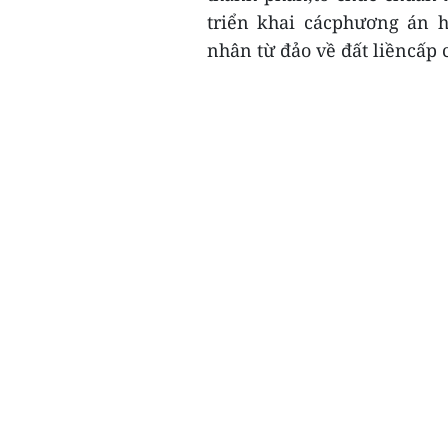
triển khai cácphương án h
nhân từ đảo về đất liềncấp c