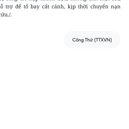
ỗ trợ để tổ bay cất cánh, kịp thời chuyển nạn
ứu./.
Công Thử (TTXVN)