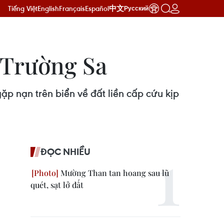
Tiếng Việt
English
Français
Español
中文
Русский
 Trường Sa
p nạn trên biển về đất liền cấp cứu kịp
ĐỌC NHIỀU
Mường Than tan hoang sau lũ
quét, sạt lở đất