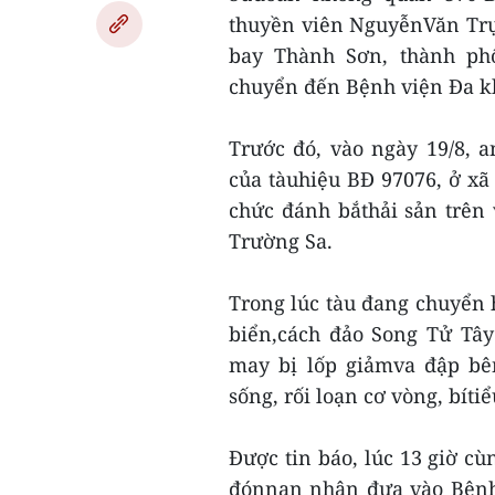
thuyền viên NguyễnVăn Trự
bay Thành Sơn, thành ph
chuyển đến Bệnh viện Đa k
Trước đó, vào ngày 19/8, 
của tàuhiệu BĐ 97076, ở x
chức đánh bắthải sản trên
Trường Sa.
Trong lúc tàu đang chuyển 
biển,cách đảo Song Tử Tâ
may bị lốp giảmva đập bê
sống, rối loạn cơ vòng, bít
Được tin báo, lúc 13 giờ cù
đónnạn nhân đưa vào Bệnh 