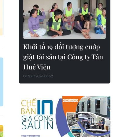
Khởi tố 19 đối tượng cướp
giật tài sản tại Công ty Tân
Huê Viên
08/08/2026 08:52