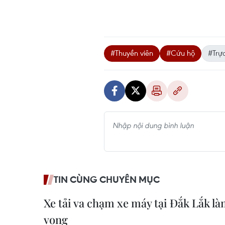
#Thuyền viên
#Cứu hộ
#Trự
TIN CÙNG CHUYÊN MỤC
Xe tải va chạm xe máy tại Đắk Lắk l
vong