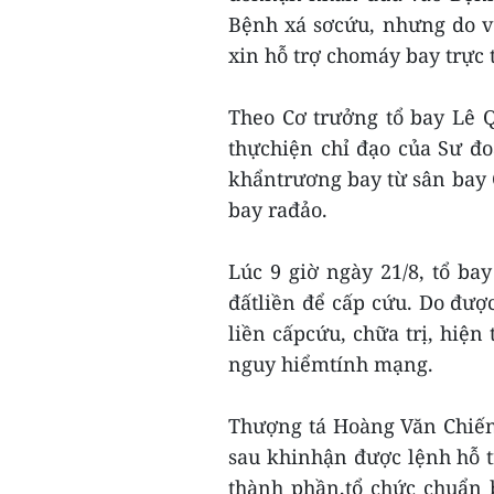
Bệnh xá sơcứu, nhưng do vế
xin hỗ trợ chomáy bay trực 
Theo Cơ trưởng tổ bay Lê 
thựchiện chỉ đạo của Sư đo
khẩntrương bay từ sân bay 
bay rađảo.
Lúc 9 giờ ngày 21/8, tổ ba
đấtliền để cấp cứu. Do đượ
liền cấpcứu, chữa trị, hiện
nguy hiểmtính mạng.
Thượng tá Hoàng Văn Chiến
sau khinhận được lệnh hỗ tr
thành phần,tổ chức chuẩn 