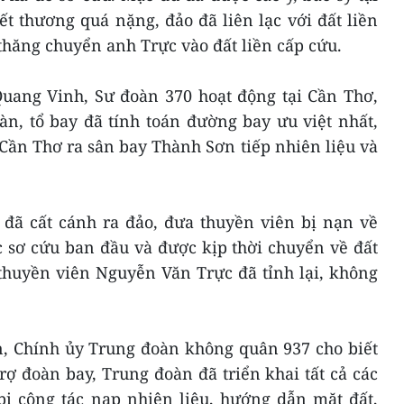
t thương quá nặng, đảo đã liên lạc với đất liền
thăng chuyển anh Trực vào đất liền cấp cứu.
Quang Vinh, Sư đoàn 370 hoạt động tại Cần Thơ,
àn, tổ bay đã tính toán đường bay ưu việt nhất,
Cần Thơ ra sân bay Thành Sơn tiếp nhiên liệu và
y đã cất cánh ra đảo, đưa thuyền viên bị nạn về
c sơ cứu ban đầu và được kịp thời chuyển về đất
 thuyền viên Nguyễn Văn Trực đã tỉnh lại, không
, Chính ủy Trung đoàn không quân 937 cho biết
ợ đoàn bay, Trung đoàn đã triển khai tất cả các
bị công tác nạp nhiên liệu, hướng dẫn mặt đất,