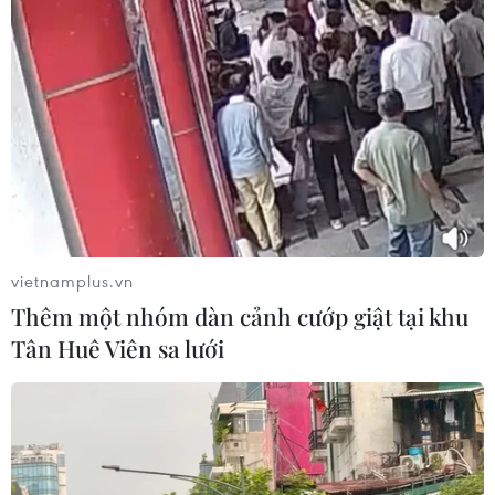
#Bệnh viện E
#Khu công nghiệp Bắc Thăng Long
#Tiêu hóa
#Ngoại chấn thương
#Lấy dị vật
TP. Hà Nội
Phú Thọ
Vĩnh Phúc
Theo dõi VietnamPlus
vietnamplus.vn
Thêm một nhóm dàn cảnh cướp giật tại khu
Tân Huê Viên sa lưới
TIN LIÊN QUAN