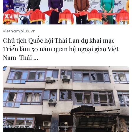
vietnamplus.vn
Chủ tịch Quốc hội Thái Lan dự khai mạc
Triển lãm 50 năm quan hệ ngoại giao Việt
Nam-Thái …
Thanh sắt đâm vào ngực của bệnh nhân. (Ảnh: PV/Vietnam+)
Rạng sáng 10/4, các bác sỹ Bệnh viện E (Hà Nội)
đã phẫu thuật cứu sống một nam thanh niên bị
một thanh sắt dạng ống có đường kính gần