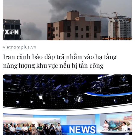
lý.
vietnamplus.vn
Iran cảnh báo đáp trả nhằm vào hạ tầng
năng lượng khu vực nếu bị tấn công
Bộ Y tế nói gì về 18.000 chai tương ớt
Chinsu bị thu hồi ở Nhật Bản?
08/04/2019 11:50