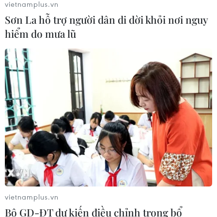
vietnamplus.vn
Xem thêm
Sơn La hỗ trợ người dân di dời khỏi nơi nguy
hiểm do mưa lũ
CƠ QUAN CHỦ QUẢN: THÔNG TẤN XÃ VIỆT NAM
Tổng Biên tập: TRẦN TIẾN DUẨN
Phó Tổng Biên tập: NGUYỄN THỊ TÁM, KHÚC THANH
THỦY
Sở hữu trí tuệ
Quy định sử dụng
RSS
Hỗ trợ
Ngôn ngữ
TTXVN
vietnamplus.vn
Bộ GD-ĐT dự kiến điều chỉnh trong bổ
Dịch vụ tin
Quảng cáo