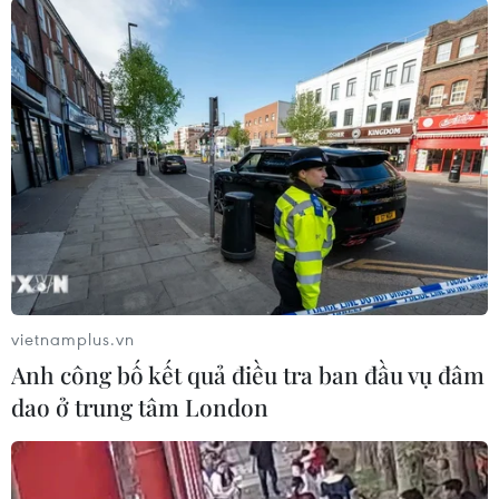
ngoại chấn thương và gây mê… để lấy dị vật
thành công.
Hiện tại, bệnh nhân đã qua cơn nguy kịch./.
(Vietnam+)
vietnamplus.vn
Anh công bố kết quả điều tra ban đầu vụ đâm
dao ở trung tâm London