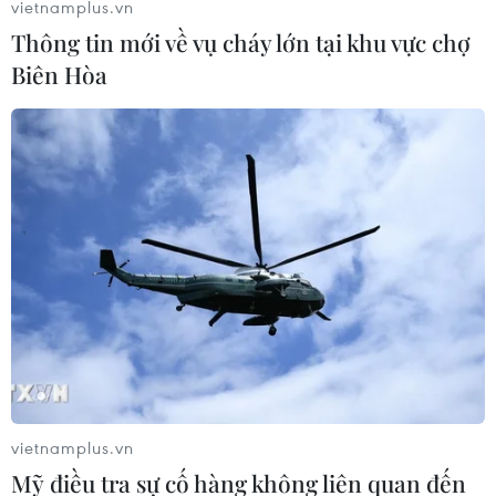
vietnamplus.vn
Thông tin mới về vụ cháy lớn tại khu vực chợ
Biên Hòa
Lâm Đồng: Cứu sống bệnh nhân bị thanh
sắt đâm xuyên thấu lồng ngực
09/04/2019 12:45
Ngày 8/4, bệnh nhân Lân được đưa đến Bệnh viện đa
khoa Lâm Đồng cấp cứu trong tình trạng bị một thanh
sắt phi 8 đâm xuyên từ cánh tay trái vào lồng ngực và
xuyên ra sau xương ức.
vietnamplus.vn
Mỹ điều tra sự cố hàng không liên quan đến