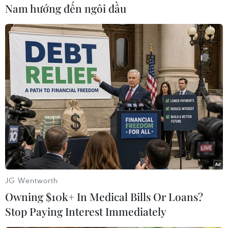
Nam hướng đến ngôi đầu
30 phút sau, Cường (móm) gọi điện thoại cho
Ánh hỏi tình hình. Ánh cho biết Liênđã chết
nên bọn chúng bỏ trốn.
Hiện Phòng Cảnh sát truy nã đã vận động Lưu
Quang Đức ra đầu thú. Sau đó đã huyđộng 3 tổ
công tác sử dụng đồng bộ các biện pháp nghiệp
vụ, kịp thời bắt giữNguyễn Mạnh Cường và
Đồng Cao Cường tại Trà Cổ, Móng Cái (Quảng
Ninh) khi chúngđang chuẩn bị trốn sang Trung
Quốc.
JG Wentworth
Hiện Phòng cảnh sát điều tra tội phạm về trật tự
Owning $10k+ In Medical Bills Or Loans?
xã hội lập hồ sơ xử lý./.
Stop Paying Interest Immediately