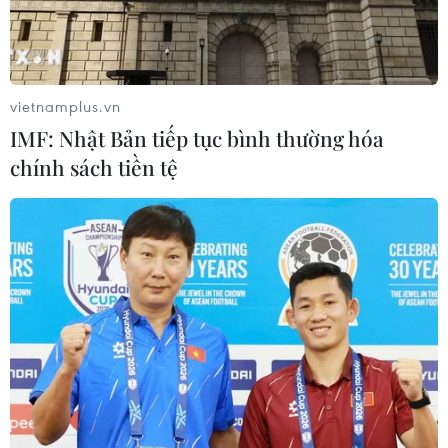
RSS
Hỗ trợ
Ngôn ngữ
TTXVN
Dịch vụ tin
Quảng cáo
vietnamplus.vn
Liên hệ
IMF: Nhật Bản tiếp tục bình thường hóa
chính sách tiền tệ
Giấy phép số: 1374/GP-BTTTT do Bộ Thông tin và Truyền thông
cấp ngày 11/9/2008.
Quảng cáo: Phó TBT Nguyễn Thị Tám: 093.5958688, Email:
tamvna@gmail.com
Điện thoại: (024) 39411349 - (024) 39411348, Fax: (024)
39411348
Email:
vietnamplus2008@gmail.com
© Bản quyền thuộc về VietnamPlus, TTXVN. Cấm sao chép dưới
mọi hình thức nếu không có sự chấp thuận bằng văn bản.