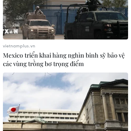
can
04/08/2026 09:23
Xem thêm
vietnamplus.vn
Mexico triển khai hàng nghìn binh sỹ bảo vệ
các vùng trồng bơ trọng điểm
CƠ QUAN CHỦ QUẢN: THÔNG TẤN XÃ VIỆT NAM
Tổng Biên tập: TRẦN TIẾN DUẨN
Phó Tổng Biên tập: NGUYỄN THỊ TÁM, KHÚC THANH
THỦY
Sở hữu trí tuệ
Quy định sử dụng