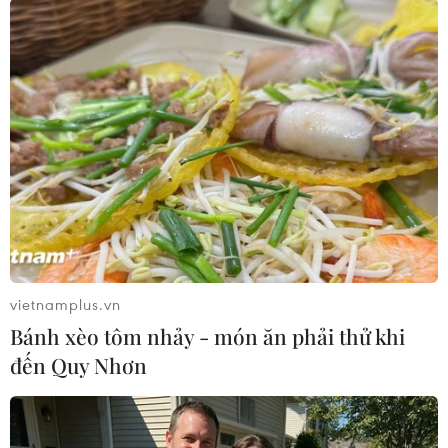
PA (TTXVN/Vietnam+)
vietnamplus.vn
Bánh xèo tôm nhảy - món ăn phải thử khi
đến Quy Nhơn
#Móng Cái
#Phường Nam Đồng
#Truy nã
#Đầu thú
TP. Hà Nội