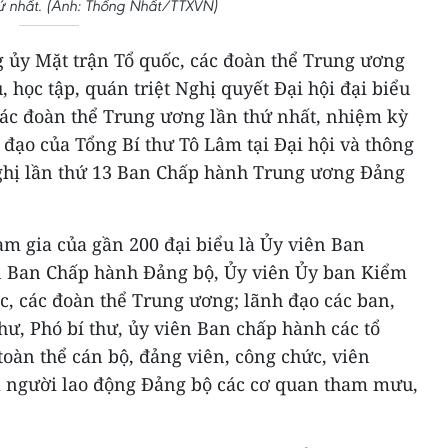
ứ nhất. (Ảnh: Thống Nhất/TTXVN)
g ủy Mặt trận Tổ quốc, các đoàn thể Trung ương
 học tập, quán triệt Nghị quyết Đại hội đại biểu
các đoàn thể Trung ương lần thứ nhất, nhiệm kỳ
ỉ đạo của Tổng Bí thư Tô Lâm tại Đại hội và thông
ghị lần thứ 13 Ban Chấp hành Trung ương Đảng
am gia của gần 200 đại biểu là Ủy viên Ban
n Ban Chấp hành Đảng bộ, Ủy viên Ủy ban Kiểm
c, các đoàn thể Trung ương; lãnh đạo các ban,
thư, Phó bí thư, ủy viên Ban chấp hành các tổ
toàn thể cán bộ, đảng viên, công chức, viên
và người lao động Đảng bộ các cơ quan tham mưu,