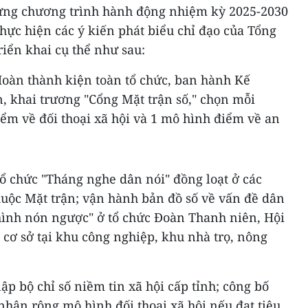
dựng chương trình hành động nhiệm kỳ 2025-2030
thực hiện các ý kiến phát biểu chỉ đạo của Tổng
riển khai cụ thể như sau:
Hoàn thành kiện toàn tổ chức, ban hành Kế
, khai trương "Cổng Mặt trận số," chọn mỗi
ểm về đối thoại xã hội và 1 mô hình điểm về an
Tổ chức "Tháng nghe dân nói" đồng loạt ở các
thuộc Mặt trận; vận hành bản đồ số về vấn đề dân
"hình nón ngược" ở tổ chức Đoàn Thanh niên, Hội
cơ sở tại khu công nghiệp, khu nhà trọ, nông
ập bộ chỉ số niềm tin xã hội cấp tỉnh; công bố
nhân rộng mô hình đối thoại xã hội nếu đạt tiêu