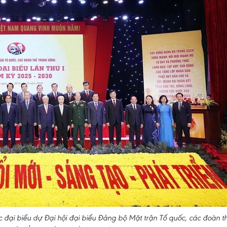
 đại biểu dự Đại hội đại biểu Đảng bộ Mặt trận Tổ quốc, các đoàn t