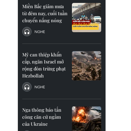
Miền Bắc giảm mưa
từ đêm nay, cuối tuần
chuyển nắng nóng
NGHE
Mỹ can thiệp khẩn
cấp, ngăn Israel mở
rộng đòn trừng phạt
Hezbollah
NGHE
Nga thông báo tấn
công căn cứ ngầm
của Ukraine