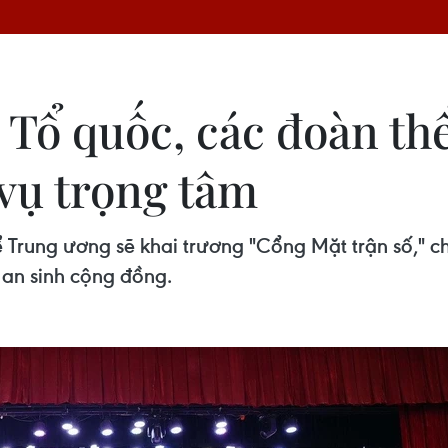
 Tổ quốc, các đoàn t
 vụ trọng tâm
 Trung ương sẽ khai trương "Cổng Mặt trận số," c
ề an sinh cộng đồng.