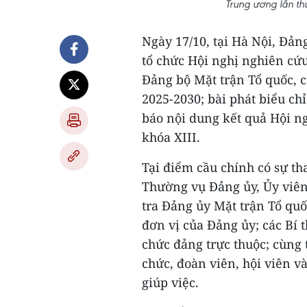
Trung ương lần th
Ngày 17/10, tại Hà Nội, Đản
tổ chức Hội nghị nghiên cứu,
Đảng bộ Mặt trận Tổ quốc, 
2025-2030; bài phát biểu ch
báo nội dung kết quả Hội n
khóa XIII.
Tại điểm cầu chính có sự th
Thường vụ Đảng ủy, Ủy viê
tra Đảng ủy Mặt trận Tổ quố
đơn vị của Đảng ủy; các Bí 
chức đảng trực thuộc; cùng 
chức, đoàn viên, hội viên 
giúp việc.