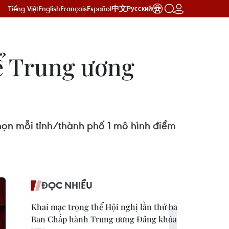
Tiếng Việt
English
Français
Español
中文
Русский
hể Trung ương
họn mỗi tỉnh/thành phố 1 mô hình điểm
ĐỌC NHIỀU
Khai mạc trọng thể Hội nghị lần thứ ba
Ban Chấp hành Trung ương Đảng khóa