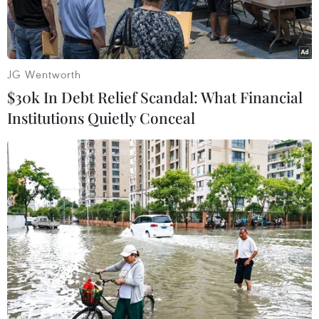
JG Wentworth
$30k In Debt Relief Scandal: What Financial
Institutions Quietly Conceal
Máy bay Antonov-148 của Hãng hàng không Saratov tại sân
bay Vladivostok, Nga ngày 9/2 vừa qua. (Ảnh: THX/TTXVN)
Metro.co.uk đưa tin, ngày 12/2, thông tin ban
đầu về một số hành khách và phi hành đoàn xấu
số trên chiếc máy bay chở khách An-148 gặp
nạn hôm 11/2 ở Nga đã được xác nhận.
Trong số những người thiệt mạng trên chuyến
bay, có ba trẻ em, trong đó cô bé Nadezhda