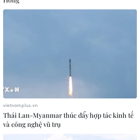
CƠ QUAN CHỦ QUẢN: THÔNG TẤN XÃ VIỆT NAM
Tổng Biên tập: TRẦN TIẾN DUẨN
Phó Tổng Biên tập: NGUYỄN THỊ TÁM, KHÚC THANH
THỦY
Sở hữu trí tuệ
Quy định sử dụng
RSS
Hỗ trợ
Ngôn ngữ
TTXVN
Dịch vụ tin
Quảng cáo
vietnamplus.vn
Liên hệ
Thái Lan-Myanmar thúc đẩy hợp tác kinh tế
và công nghệ vũ trụ
Giấy phép số: 1374/GP-BTTTT do Bộ Thông tin và Truyền thông