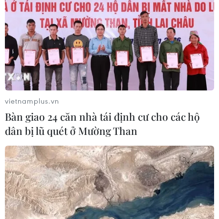
vietnamplus.vn
Bàn giao 24 căn nhà tái định cư cho các hộ
dân bị lũ quét ở Mường Than