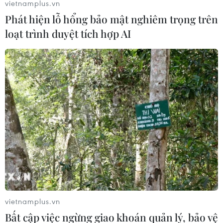
vietnamplus.vn
hành liên tục.
Phát hiện lỗ hổng bảo mật nghiêm trọng trên
loạt trình duyệt tích hợp AI
Hiện trường vụ rơi máy bay Nga
vietnamplus.vn
làm 71 người thiệt mạng
Bất cập việc ngừng giao khoán quản lý, bảo vệ
12/02/2018 02:11