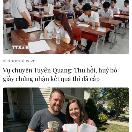
Vụ rơi máy bay thảm khốc ở Nga: Tìm thấy
bộ ghi âm buồng lái
11/02/2018 22:55
Bộ Tình trạng Khẩn cấp Nga thông báo, một bộ ghi âm
buồng lái và nhiều phần của thân máy bay đã được tìm
thấy tại hiện trường vụ rơi máy bay An-148 của hãng
hàng không Saratov.
vietnamplus.vn
Vụ chuyên Tuyên Quang: Thu hồi, huỷ bỏ
giấy chứng nhận kết quả thi đã cấp