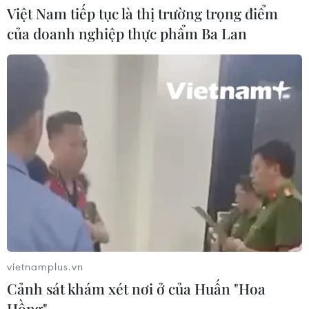
Việt Nam tiếp tục là thị trường trọng điểm
của doanh nghiệp thực phẩm Ba Lan
Lở đất tại Ethiopia khiến ít nhất 14
người thiệt mạng
04/08/2026 10:53
Động đất tại Venezuela: Số người
thiệt mạng đã tăng lên hơn 6.000
người
04/08/2026 10:17
Xem thêm
vietnamplus.vn
Cảnh sát khám xét nơi ở của Huấn "Hoa
Hồng"