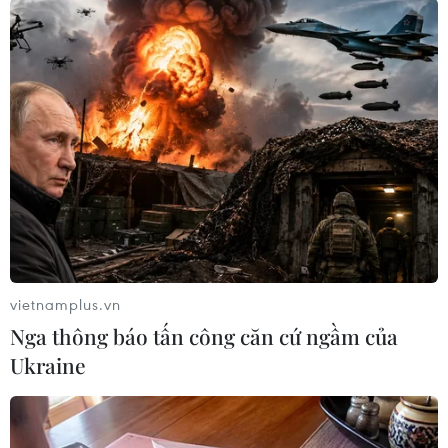
#Mua vé máy bay
#Tai nạn máy bay
#An-148
#Sân bay Domodedovo
#Rơi máy bay
#Tin tức
#Tin tức mới nhất
#Tin tức 24h
#Tin tức mới nhất trong ngày
#Tin tức thời sự
#Tin tức
#Tin hot
#Tin tức an ninh
#An ninh
#An ninh Nghệ An
#Thời sự
#Thời sự hôm nay
#Bản tin thời sự
#Tội phạm
#Truy nã
#Tội phạm hình sự
#Hình sự
#Công an
#Vụ án
#Phạm pháp
#Pháp luật
#Pháp đình
#Xã hội
#An ninh xã hội
#Chính trị
#VietnamPlus
Nga
vietnamplus.vn
Nga thông báo tấn công căn cứ ngầm của
Ukraine
Theo dõi VietnamPlus