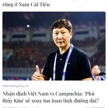
rừng ở Nam Cát Tiên
Truyền thông Nga đưa tin, toàn bộ 71 người trên chiếc
máy bay Antonov An-148 rơi ở ngoại ô thủ đô Moskva
của Nga tối 11/2 (theo giờ Việt Nam) đã thiệt mạng.
vietnamplus.vn
Nhận định Việt Nam vs Campuchia: 'Phù
thủy Kim' sẽ xoay tua toan tính đường dài?