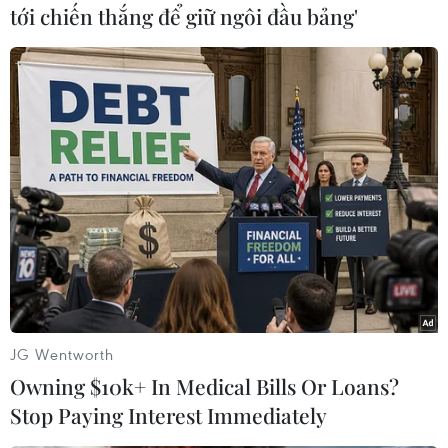
nhận các điều tra viên của Ủy ban điều tra Liên
tới chiến thắng để giữ ngôi đầu bảng'
bang Nga hiện vẫn đang nỗ lực làm việc tại
hiện trường vụ rơi máy bay./.
(Vietnam+)
JG Wentworth
Owning $10k+ In Medical Bills Or Loans?
Stop Paying Interest Immediately