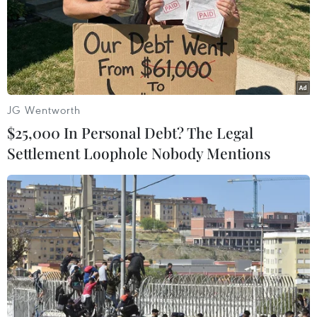
Nhiều nước gửi lời chia buồn tới gia đình
nạn nhân vụ rơi máy bay Nga
JG Wentworth
11/02/2018 23:00
$25,000 In Personal Debt? The Legal
Ngày 11/2, Pháp, Thổ Nhĩ Kỳ và Áo đã gửi lời chia buồn
Settlement Loophole Nobody Mentions
tới gia đình các nạn nhân thiệt mạng trong vụ rơi máy
bay An-148 ở vùng Moskva của Nga trước đó cùng
ngày.