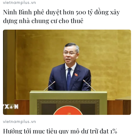
vietnamplus.vn
TIN CÙNG CHUYÊN MỤC
Ninh Bình phê duyệt hơn 500 tỷ đồng xây
dựng nhà chung cư cho thuê
Tây Ban Nha: 100 người thiệt mạng
trong vụ vượt biển ồ ạt vào Ceuta
06/08/2026 16:03
Đức tuyên án chung thân đối tượng
gây vụ lao xe vào đám đông ở
Munich
06/08/2026 15:57
Italy và Hy Lạp trở thành điểm nóng
của virus Tây sông Nile
vietnamplus.vn
06/08/2026 13:24
Hướng tới mục tiêu quy mô dự trữ đạt 1%