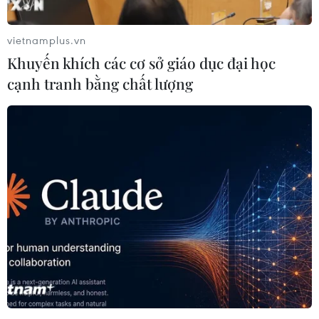
vietnamplus.vn
Khuyến khích các cơ sở giáo dục đại học
cạnh tranh bằng chất lượng
Hộp đen thứ nhất của chiếc máy bay An-
148 ghi lại thông tin gì?
11/02/2018 23:26
Ủy ban Điều tra Nga cho biết, cuộc điều tra hiện trường
vụ rơi máy bay An-148 sẽ mất vài ngày, và được tiến