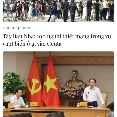
vietnamplus.vn
Tây Ban Nha: 100 người thiệt mạng trong vụ
vượt biển ồ ạt vào Ceuta
Phi công máy bay An-148 xấu số đã báo
cáo một lỗi kỹ thuật
11/02/2018 23:04
Nguồn tin thân cận với cuộc điều tra cho hay phi công
trên chiếc máy bay An-148 đã báo cáo với các nhân
viên của trạm kiểm soát không lưu rằng có một trục trặc
kỹ thuật.