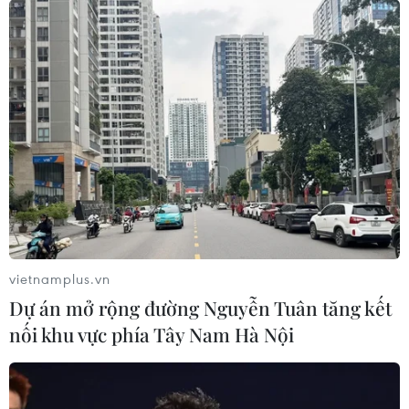
Nga: Rơi máy bay tại
Moskva, 71 người thiệt mạng
12/02/2018 02:51
Ngày 11/2, một chiếc máy bay chở khách của Nga đã
bị rơi ngay sau khi cất cánh từ sân bay Domodedovo ở
Moskva, làm toàn bộ 71 hành khách cùng phi hành
đoàn chết.
vietnamplus.vn
Dự án mở rộng đường Nguyễn Tuân tăng kết
nối khu vực phía Tây Nam Hà Nội