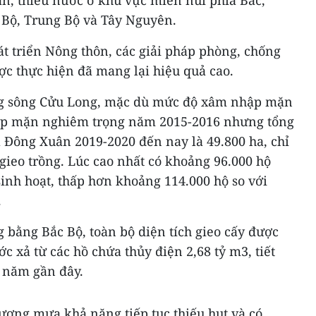
n, thiếu nước ở khu vực miền núi phía Bắc,
Bộ, Trung Bộ và Tây Nguyên.
t triển Nông thôn, các giải pháp phòng, chống
 thực hiện đã mang lại hiệu quả cao.
ng sông Cửu Long, mặc dù mức độ xâm nhập mặn
ập mặn nghiêm trọng năm 2015-2016 nhưng tổng
à Đông Xuân 2019-2020 đến nay là 49.800 ha, chỉ
 gieo trồng. Lúc cao nhất có khoảng 96.000 hộ
inh hoạt, thấp hơn khoảng 114.000 hộ so với
.
 bằng Bắc Bộ, toàn bộ diện tích gieo cấy được
c xả từ các hồ chứa thủy điện 2,68 tỷ m3, tiết
c năm gần đây.
 lượng mưa khả năng tiếp tục thiếu hụt và có