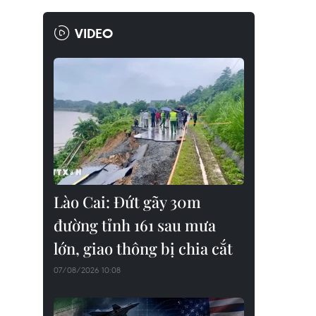
VIDEO
Lào Cai: Đứt gãy 30m
đường tỉnh 161 sau mưa
lớn, giao thông bị chia cắt
07/08/2026 10:08