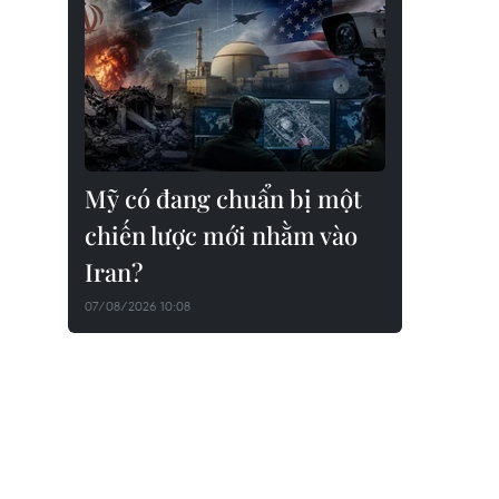
Mỹ có đang chuẩn bị một
chiến lược mới nhằm vào
Iran?
07/08/2026 10:08