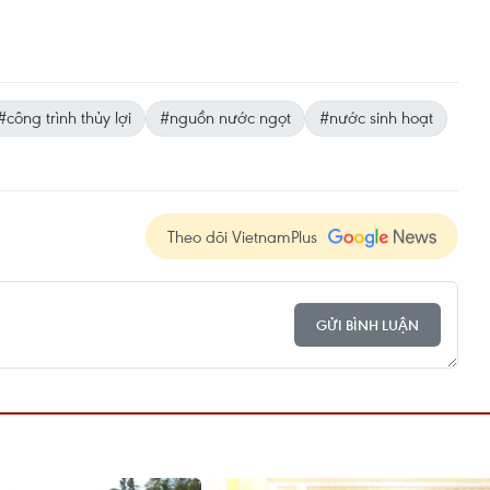
#công trình thủy lợi
#nguồn nước ngọt
#nước sinh hoạt
Theo dõi VietnamPlus
GỬI BÌNH LUẬN