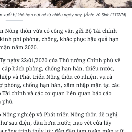
 xuất bị khô hạn nứt nẻ từ nhiều ngày nay. (Ảnh: Vũ Sinh/TTXVN)
ển Nông thôn vừa có công văn gửi Bộ Tài chính
g kinh phí phòng, chống, khắc phục hậu quả hạn
 mặn năm 2020.
TTg ngày 22/01/2020 của Thủ tướng Chính phủ về
áp cấp bách phòng, chống hạn hán, thiếu nước,
iệp và Phát triển Nông thôn có nhiệm vụ rà
trợ phòng, chống hạn hán, xâm nhập mặn tại các
 Tài chính và các cơ quan liên quan báo cáo
 phủ.
Bộ Nông nghiệp và Phát triển Nông thôn đề nghị
 như sau điện, dầu bơm nước; nạo vét cửa lấy
 công trình thủy lợi; đắp đập tạm ngăn mặn giữ