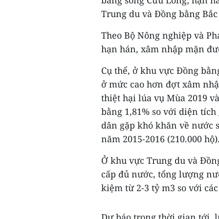
bằng sông Cửu Long; hạn há
Trung du và Đồng bằng Bắc 
Theo Bộ Nông nghiệp và Phá
hạn hán, xâm nhập mặn được
Cụ thể, ở khu vực Đồng bằ
ở mức cao hơn đợt xâm nh
thiệt hại lúa vụ Mùa 2019 v
bằng 1,81% so với diện tích
dân gặp khó khăn về nước s
năm 2015-2016 (210.000 hộ)
Ở khu vực Trung du và Đồng
cấp đủ nước, tổng lượng nướ
kiệm từ 2-3 tỷ m3 so với cá
Dự báo trong thời gian tới,