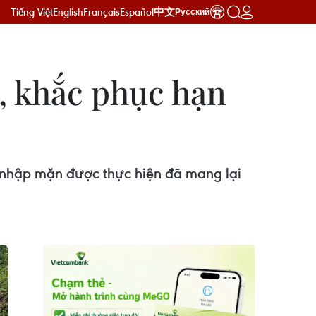
Tiếng Việt
English
Français
Español
中文
Русский
g, khắc phục hạn
 nhập mặn được thực hiện đã mang lại