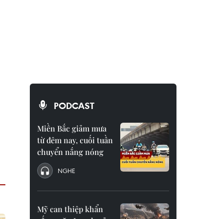
PODCAST
Miền Bắc giảm mưa
từ đêm nay, cuối tuần
chuyển nắng nóng
NGHE
Mỹ can thiệp khẩn