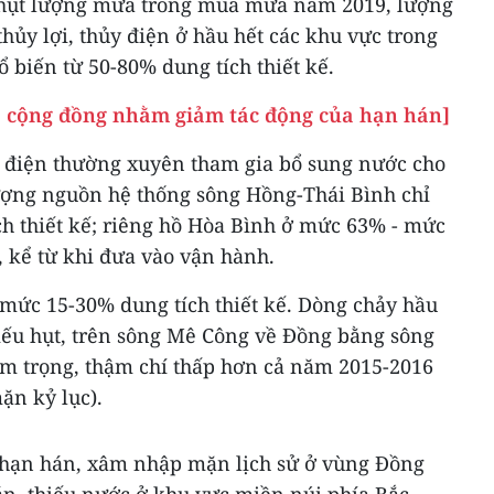
 hụt lượng mưa trong mùa mưa năm 2019, lượng
thủy lợi, thủy điện ở hầu hết các khu vực trong
 biến từ 50-80% dung tích thiết kế.
a cộng đồng nhằm giảm tác động của hạn hán]
y điện thường xuyên tham gia bổ sung nước cho
ượng nguồn hệ thống sông Hồng-Thái Bình chỉ
ch thiết kế; riêng hồ Hòa Bình ở mức 63% - mức
 kể từ khi đưa vào vận hành.
 mức 15-30% dung tích thiết kế. Dòng chảy hầu
hiếu hụt, trên sông Mê Công về Đồng bằng sông
êm trọng, thậm chí thấp hơn cả năm 2015-2016
ặn kỷ lục).
 hạn hán, xâm nhập mặn lịch sử ở vùng Đồng