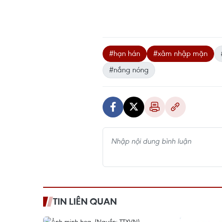
#hạn hán
#xâm nhập mặn
#nắng nóng
TIN LIÊN QUAN