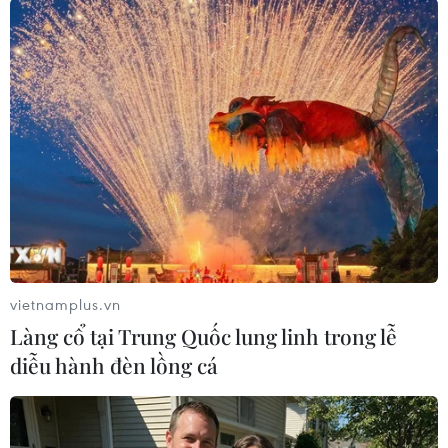
làm ảnhhưởng đến an ninh trật tự tại địa
phương, gây bất bình trong quần chúngnhân
dân và cần phải được xử lý nghiêm minh trước
pháp luật./.
Minh Tâm (TTXVN)
vietnamplus.vn
Làng cổ tại Trung Quốc lung linh trong lễ
diễu hành đèn lồng cá