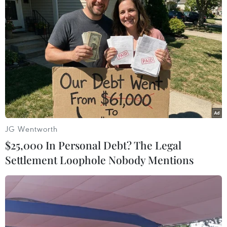
#Hà Giang
#Truy tố
#Lừa đảo
#Đồng bào dân tộc
Hà Giang
Tuyên Quang
Theo dõi VietnamPlus
JG Wentworth
$25,000 In Personal Debt? The Legal
Settlement Loophole Nobody Mentions
TIN CÙNG CHUYÊN MỤC
Cựu Trưởng ban quản lý chung cư