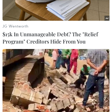
hai đối tượng Nguyễn Thị Hà và Phạm Thị Tân
tội"lừa đảo chiếm đoạt tài sản" vì hành vi lừa
đảo, chiếm đoạt tài sản lớn của nhiều đồng bào
dântộc thiểu số ở Hà Giang.
JG Wentworth
$15k In Unmanageable Debt? The "Relief
Theo kết luận điều tra, là một giáoviên tiểu học,
Program" Creditors Hide From You
bị can Nguyễn Thị Hà (sinh năm 1971, giáo viên
tiểu học, thường trú tại tổ 3 phường
QuangTrung, thành phố Hà Giang) không chỉn
chu trong công tác, mà sađọa biến chất, đua đòi
ăn chơi.
Để có tiền chi tiêu phục vụ nhu cầu cánhân,
nắm bắt được nhu cầu tìm kiếm công ăn việc
làm của một số gia đìnhđồng bào dân tộc thiểu
số trong tỉnh Hà Giang và các tỉnh Lào