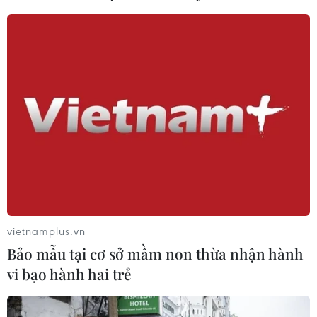
tính giá điện để phản ánh việc mua bán điện
trong thị trường bán buôn điện cạnh tranh có
nhiều người mua, nhiều người bán; bổ sung vai
trò của Ủy ban Quản lý vốn Nhà nước tại doanh
nghiệp.
vietnamplus.vn
Bảo mẫu tại cơ sở mầm non thừa nhận hành
vi bạo hành hai trẻ
Nhân viên điện lực kiểm tra an toàn đường dây truyền tải điện.