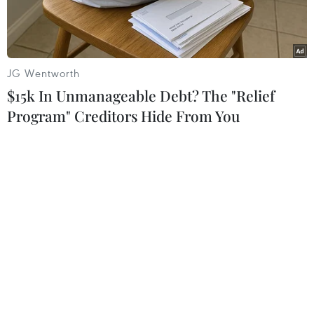
2023.
JG Wentworth
$15k In Unmanageable Debt? The "Relief
Program" Creditors Hide From You
Nhân viên điện lục đo chỉ số công tơ. (Nguồn: TTXVN)
Bộ Công Thương vừa gửi Bộ Tư pháp hồ sơ xây
dựng quyết định mới thay thế Quyết định số
24/2017/QĐ-TTg về cơ chế điều chỉnh giá bán