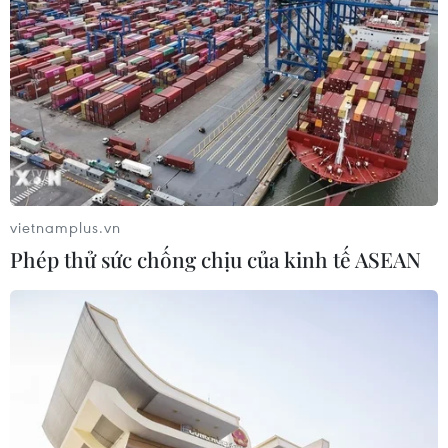
giảm bớt và giúp dàn đều tác động của việc điều
chỉnh giá điện đến sinh hoạt, tránh những thay
đổi và xáo trộn lớn gây dư luận không tốt./.
(TTXVN/Vietnam+)
vietnamplus.vn
Phép thử sức chống chịu của kinh tế ASEAN