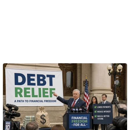
điện bình quân.
Theo hồ sơ này, điểm đáng chú ý trong dự thảo
quyết định mới là giá bán lẻ điện được phép
tính thêm khoản lỗ hoạt động sản xuất kinh
doanh điện.
Tính thêm khoản lỗ
Cụ thể, theo dự thảo, công thức tính giá bán lẻ
cho phép thu hồi khoản lỗ hoạt động sản xuất
kinh doanh điện, bao gồm: Chênh lệch tỷ giá
trong thực hiện hợp đồng mua bán điện; lỗ hoạt
động sản xuất kinh doanh điện; các chi phí khác
chưa được tính vào giá bán lẻ điện nhưng được
xác định trong báo cáo tài chính đã được kiểm
toán.