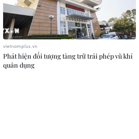
#Bộ Công Thương
#Tập đoàn Điện lực Việt Nam
#Kinh doanh điện
#Báo cáo tài chính
#Giá điện
#Ủy ban Quản lý vốn Nhà nước
vietnamplus.vn
Phát hiện đối tượng tàng trữ trái phép vũ khí
quân dụng
Theo dõi VietnamPlus
TIN LIÊN QUAN