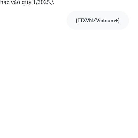
hác vào quý 1/2025./.
(TTXVN/Vietnam+)