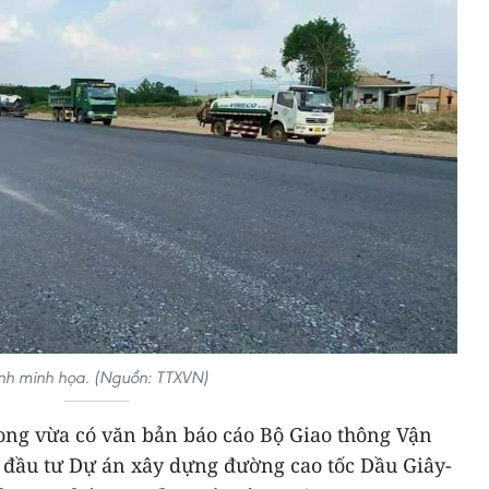
nh minh họa. (Nguồn: TTXVN)
ng vừa có văn bản báo cáo Bộ Giao thông Vận
c đầu tư Dự án xây dựng đường cao tốc Dầu Giây-