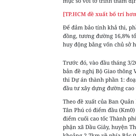
mục so với tờ trình thẩm đị
[TP.HCM đề xuất bố trí hơn
Để đảm bảo tính khả thi, ph
đồng, tương đường 16,8% tổ
huy động bằng vốn chủ sở h
Trước đó, vào đầu tháng 3/
bản đề nghị Bộ Giao thông V
thi Dự án thành phần 1: đo
đầu tư xây dựng đường cao 
Theo đề xuất của Ban Quản 
Tân Phú có điểm đầu (Km0) 
điểm cuối cao tốc Thành ph
phận xã Dầu Giây, huyện Th
khoảng 2,7km về phía Bắc (