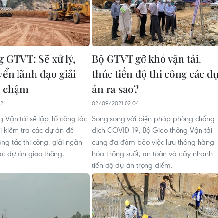
g GTVT: Sẽ xử lý,
Bộ GTVT gỡ khó vận tải,
yển lãnh đạo giải
thúc tiến độ thi công các d
n chậm
án ra sao?
22
02/09/2021 02:04
g Vận tải sẽ lập Tổ công tác
Song song với biện pháp phòng chống
i kiểm tra các dự án để
dịch COVID-19, Bộ Giao thông Vận tải
ng tác thi công, giải ngân
cũng đã đảm bảo việc lưu thông hàng
ác dự án giao thông.
hóa thông suốt, an toàn và đẩy nhanh
tiến độ dự án trọng điểm.