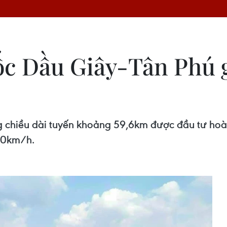
ốc Dầu Giây-Tân Phú g
 chiều dài tuyến khoảng 59,6km được đầu tư hoàn
100km/h.