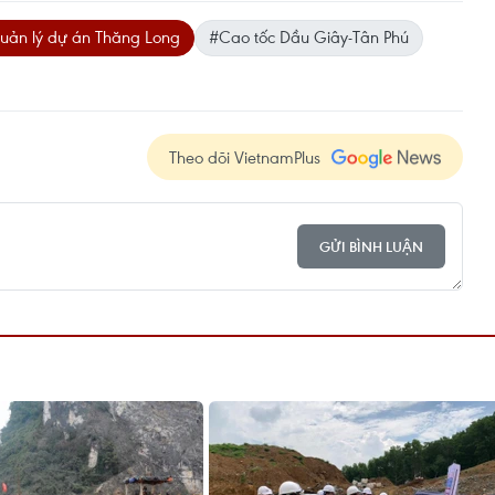
uản lý dự án Thăng Long
#Cao tốc Dầu Giây-Tân Phú
Theo dõi VietnamPlus
GỬI BÌNH LUẬN