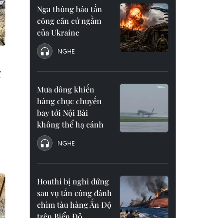
Nga thông báo tấn
công căn cứ ngầm
của Ukraine
NGHE
ự
Mưa dông khiến
hàng chục chuyến
bay tới Nội Bài
không thể hạ cánh
NGHE
Houthi bị nghi đứng
sau vụ tấn công đánh
chìm tàu hàng Ấn Độ
trên Biển Đỏ