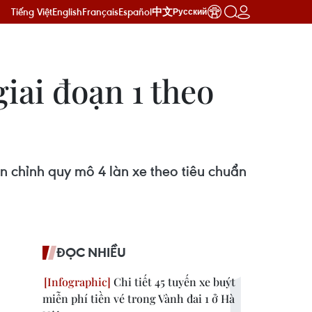
Tiếng Việt
English
Français
Español
中文
Русский
iai đoạn 1 theo
 chỉnh quy mô 4 làn xe theo tiêu chuẩn
ĐỌC NHIỀU
Chi tiết 45 tuyến xe buýt
miễn phí tiền vé trong Vành đai 1 ở Hà