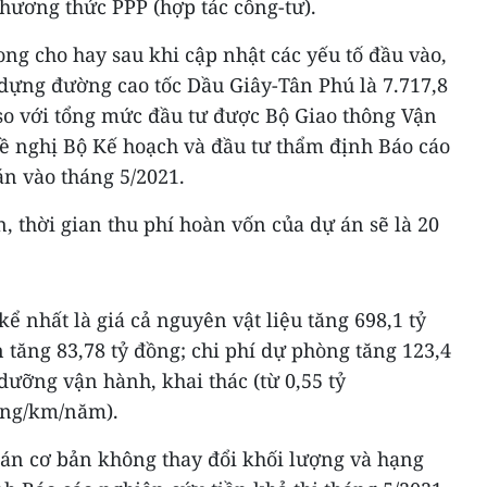
phương thức PPP (hợp tác công-tư).
ng cho hay sau khi cập nhật các yếu tố đầu vào,
dựng đường cao tốc Dầu Giây-Tân Phú là 7.717,8
 so với tổng mức đầu tư được Bộ Giao thông Vận
đề nghị Bộ Kế hoạch và đầu tư thẩm định Báo cáo
án vào tháng 5/2021.
, thời gian thu phí hoàn vốn của dự án sẽ là 20
ể nhất là giá cả nguyên vật liệu tăng 698,1 tỷ
n tăng 83,78 tỷ đồng; chi phí dự phòng tăng 123,4
 dưỡng vận hành, khai thác (từ 0,55 tỷ
ồng/km/năm).
ự án cơ bản không thay đổi khối lượng và hạng