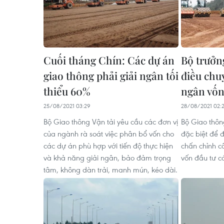
Cuối tháng Chín: Các dự án
Bộ trưởn
giao thông phải giải ngân tối
điều chu
thiểu 60%
ngân vố
25/08/2021 03:29
28/08/2021 02:
Bộ Giao thông Vận tải yêu cầu các đơn vị
Bộ Giao thôn
của ngành rà soát việc phân bổ vốn cho
đặc biệt để đ
các dự án phù hợp với tiến độ thực hiện
chấn chỉnh cô
và khả năng giải ngân, bảo đảm trọng
vốn đầu tư c
tâm, không dàn trải, manh mún, kéo dài.