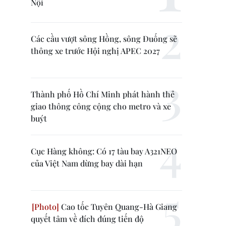
Nội
Các cầu vượt sông Hồng, sông Đuống sẽ
thông xe trước Hội nghị APEC 2027
Thành phố Hồ Chí Minh phát hành thẻ
giao thông công cộng cho metro và xe
buýt
Cục Hàng không: Có 17 tàu bay A321NEO
của Việt Nam dừng bay dài hạn
Cao tốc Tuyên Quang-Hà Giang
quyết tâm về đích đúng tiến độ