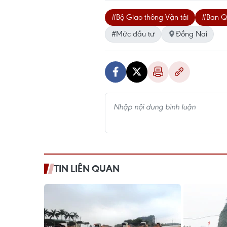
#Bộ Giao thông Vận tải
#Ban Q
#Mức đầu tư
Đồng Nai
TIN LIÊN QUAN