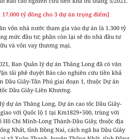
nh Báo cáo nghiên cứu tiền khả thi tháng 5/2021.
 17.000 tỷ đồng cho 3 dự án trọng điểm]
ần vốn nhà nước tham gia vào dự án là 1.300 tỷ
ng mức đầu tư; phần còn lại sẽ do nhà đầu tư
ữu và vốn vay thương mại.
2021, Ban Quản lý dự án Thăng Long đã có văn
ận tải phê duyệt Báo cáo nghiên cứu tiền khả
ạn Dầu Giây-Tân Phú giai đoạn 1, thuộc Dự án
tốc Dầu Giây-Liên Khương.
lý dự án Thăng Long, Dự án cao tốc Dầu Giây-
giao với Quốc lộ 1 tại Km1829+500, trùng với
ố Hồ Chí Minh-Long Thành-Dầu Giây, thuộc địa
ống Nhất, tỉnh Đồng Nai, cách ngã ba Dầu Giây
tại xã Xuân Thạnh, huyện Thống Nhất, tỉnh Đồng