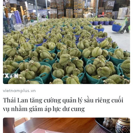
#Malaysia
#dịch COVID-19
#ca mắc mới
#phong tỏa toàn quốc
#Lệnh Hạn chế di chuyển tăng cường
Malaysia
Theo dõi VietnamPlus
vietnamplus.vn
Thái Lan tăng cường quản lý sầu riêng cuối
vụ nhằm giảm áp lực dư cung