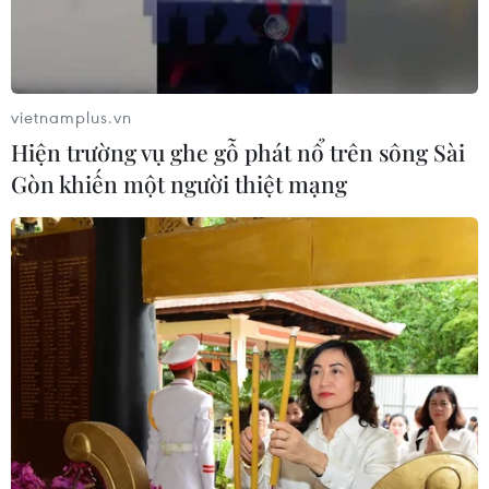
Hợp tác quốc phòng-an ninh giữa
Việt Nam và Lào ngày càng thực chất,
hiệu quả
vietnamplus.vn
06/08/2026 22:51
Hiện trường vụ ghe gỗ phát nổ trên sông Sài
Gòn khiến một người thiệt mạng
Quan hệ quốc phòng Việt Nam-
Malaysia: Gắn kết chính trị, hợp tác
thực tiễn
06/08/2026 22:47
Kinh nghiệm Đổi mới của Việt Nam
hỗ trợ Lào xây dựng nền kinh tế độc
lập, tự chủ
06/08/2026 15:32