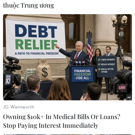
thuộc Trung ương
Cùng ngày, Malaysia cũng ghi nhận 61 bệnh
nhân tử vong, tương đương mức kỷ lục của
ngày 24/5.
Tới nay, Malaysia có tổng số 549.514 bệnh nhân
COVID-19, trong đó có 2.552 người đã tử vong./.
(TTXVN/Vietnam+)
JG Wentworth
Owning $10k+ In Medical Bills Or Loans?
Stop Paying Interest Immediately