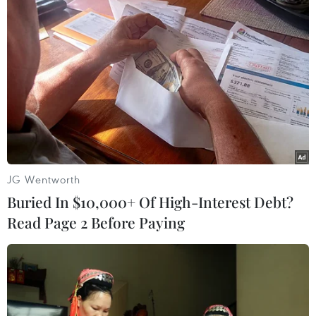
TIN LIÊN QUAN
JG Wentworth
Buried In $10,000+ Of High-Interest Debt?
Read Page 2 Before Paying
COVID-19: Malaysia lần đầu ghi nhận hơn
7.000 ca mắc mới một ngày
25/05/2021 09:29
Bộ Y tế Malaysia cảnh báo, nếu người dân không tuân