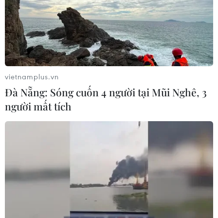
Thủ tướng Thái Lan chỉ đạo khẩn sau
vụ xả súng tại trường học
07/08/2026 06:37
vietnamplus.vn
Đà Nẵng: Sóng cuốn 4 người tại Mũi Nghê, 3
Thái Lan: Xả súng gây thương vong
người mất tích
tại trường học ở Nonthaburi
07/08/2026 05:12
Xây dựng Cộng đồng ASEAN tự
cường, sáng tạo, lấy người dân làm
trung tâm
06/08/2026 23:55