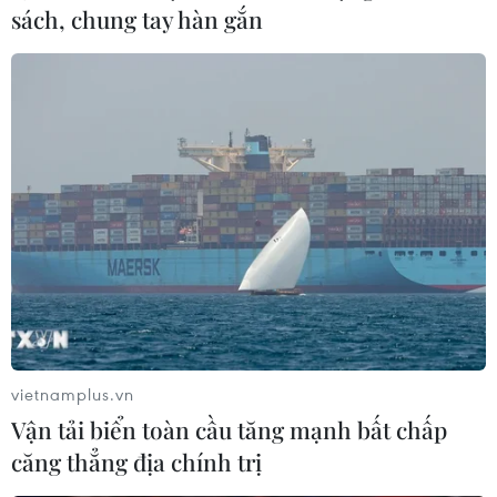
vaccine và 97 người khác đã hoàn thành hai mũi vẫn bị
sách, chung tay hàn gắn
mắc COVID-19.
vietnamplus.vn
Vận tải biển toàn cầu tăng mạnh bất chấp
căng thẳng địa chính trị