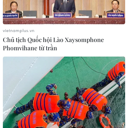
vietnamplus.vn
Chủ tịch Quốc hội Lào Xaysomphone
Phomvihane từ trần
TIN CÙNG CHUYÊN MỤC
Thắt chặt đoàn kết, hướng tới một
Cộng đồng ASEAN tự cường và bền
vững
09/08/2026 02:40