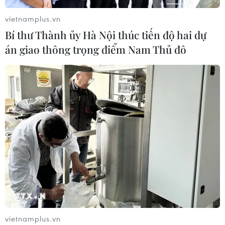
Thủ tướng Lê Minh Hưng tiếp Đại sứ
vietnamplus.vn
Malaysia đến chào từ biệt kết thúc
Bí thư Thành ủy Hà Nội thúc tiến độ hai dự
nhiệm kỳ
án giao thông trọng điểm Nam Thủ đô
06/08/2026 13:23
Xem thêm
CƠ QUAN CHỦ QUẢN: THÔNG TẤN XÃ VIỆT NAM
Tổng Biên tập: TRẦN TIẾN DUẨN
Phó Tổng Biên tập: NGUYỄN THỊ TÁM, KHÚC THANH
THỦY
vietnamplus.vn