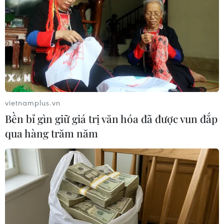
thủ các biện pháp hạn chế nghiêm ngặt, nước này có
thể đối mặt với số ca nhiễm theo ngày lên đến 8.000 ca
trong tháng Sáu tới.
vietnamplus.vn
Bền bỉ gìn giữ giá trị văn hóa đã được vun đắp
qua hàng trăm năm