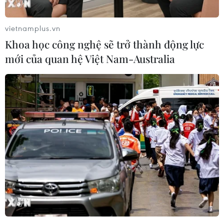
vietnamplus.vn
Khoa học công nghệ sẽ trở thành động lực
mới của quan hệ Việt Nam-Australia
Dịch COVID-19 tại ĐNA: Malaysia tiếp tục
có ca mắc mới tăng cao
27/05/2021 11:29
Malaysia có thêm 7.857 ca mắc mới COVID-19 và là
ngày thứ ba liên tiếp số ca mắc mới ở quốc gia Đông
Nam Á này tăng lên những mức cao nhất từ trước tới
nay.