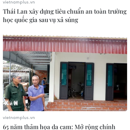
vietnamplus.vn
Thái Lan xây dựng tiêu chuẩn an toàn trường
học quốc gia sau vụ xả súng
Malaysia: Hàng trăm người đã tiêm chủng
vaccine vẫn mắc COVID-19
27/05/2021 12:55
Bộ trưởng Y tế Malaysi cho biết Malaysia đã có 219
vietnamplus.vn
nhân viên tuyến đầu chống dịch đã tiêm ngừa một mũi
65 năm thảm họa da cam: Mở rộng chính