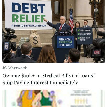
#dịch COVID-19
#y
#bác sỹ
#Bộ Y tế
#lực lượng y tế tình nguyện
#Điện Biên
#Thành phố Hồ Chí Minh
Tp. Hồ Chí Minh
Điện Biên
JG Wentworth
Owning $10k+ In Medical Bills Or Loans?
Stop Paying Interest Immediately
Theo dõi VietnamPlus