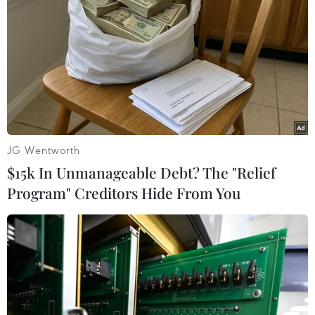
Bình Dương chống dịch
12/09/2021 00:50
Trước khi lên đường nhận nhiệm vụ, các thành viên
trong đoàn y, bác sỹ của tỉnh Điện Biên đều đã được tập
huấn trang bị đầy đủ kiến thức, kỹ năng cũng như tinh
thần không ngại khó khăn, gian khổ.
JG Wentworth
$15k In Unmanageable Debt? The "Relief
Program" Creditors Hide From You