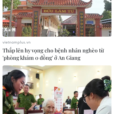
Tạo đột phá từ y tế cơ sở đến phát
triển nguồn nhân lực
02/08/2026 03:25
vietnamplus.vn
Thắp lên hy vọng cho bệnh nhân nghèo từ
Báo động cận thị học đường khi
'phòng khám 0 đồng' ở An Giang
nhiều trẻ giảm thị lực từ rất sớm
01/08/2026 09:31
Thành phố Hồ Chí Minh phát triển
hệ thống y tế đa tầng, đồng bộ, thống
nhất
01/08/2026 09:14