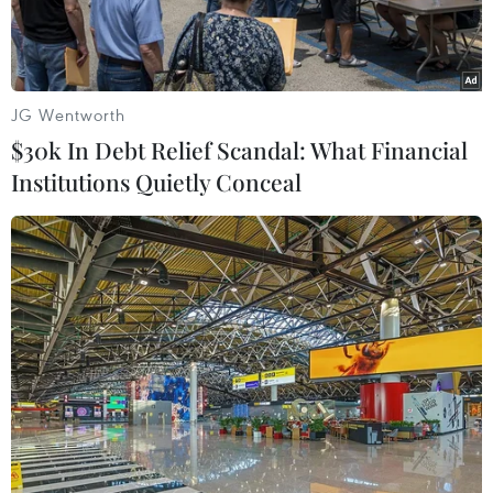
tế.
JG Wentworth
$30k In Debt Relief Scandal: What Financial
Institutions Quietly Conceal
Lãnh đạo tỉnh Điện Biên tạm biệt các y, bác sỹ lên đường hỗ trợ
thành phố Hồ Chí Minh chống dịch. (Ảnh: Xuân Tư/TTXVN)
Chiều 29/9, Ủy ban Nhân dân tỉnh Điện Biên tổ
chức gặp mặt, tiễn đoàn công tác ngành y tế lên