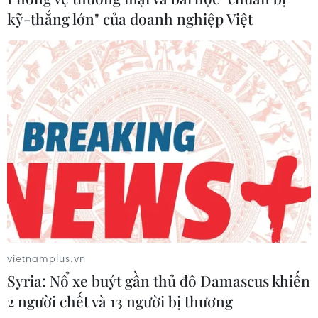
kỹ-thắng lớn" của doanh nghiệp Việt
Từ cuối tháng Chín, ngành y tế Thành phố Hồ Chí Minh
đã chuẩn bị lộ trình phục hồi công năng ban đầu của
các bệnh viện nhằm đáp ứng nhu cầu khám, chữa
bệnh thông thường cho người dân.
vietnamplus.vn
Syria: Nổ xe buýt gần thủ đô Damascus khiến
2 người chết và 13 người bị thương