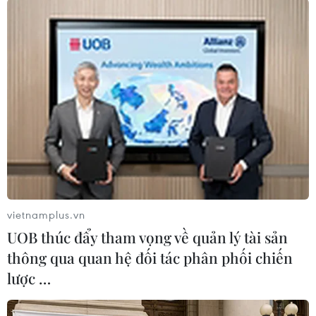
nước.
Trước khi lên đường hỗ trợ Thành phố chống
dịch, tất cả thành viên đoàn công tác đã được
đào tạo, bồi dưỡng về kiến thức, kỹ năng,
nghiệp vụ. Các y, bác sỹ quyết tâm sẽ phát huy
hết khả năng, tinh thần, trách nhiệm để cùng
Thành phố Hồ Chí Minh đẩy lùi dịch bệnh./.
(TTXVN/Vietnam+)
vietnamplus.vn
UOB thúc đẩy tham vọng về quản lý tài sản
thông qua quan hệ đối tác phân phối chiến
lược …