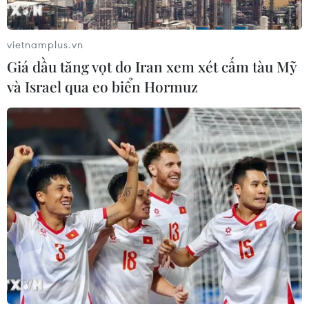
vietnamplus.vn
Giá dầu tăng vọt do Iran xem xét cấm tàu Mỹ
và Israel qua eo biển Hormuz
Ngày 29/9, ghi nhận 8.758 ca mắc mới
COVID-19 và 162 ca tử vong
29/09/2021 12:12
Trong 24 giờ qua, Việt Nam ghi nhận 8.758 ca mắc mới
COVID-19, trong đó 14 ca nhập cảnh và 8.744 ca ghi
nhận trong nước, nhiều nhất vẫn là Thành phố Hồ Chí