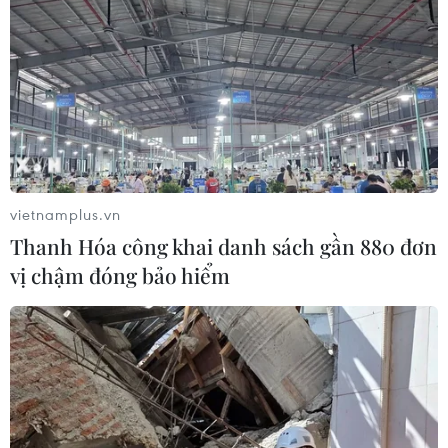
vietnamplus.vn
Thanh Hóa công khai danh sách gần 880 đơn
vị chậm đóng bảo hiểm