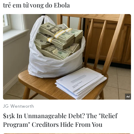
trẻ em tử vong do Ebola
#Hi-Mobie
#Điện thoại
#Thương hiệu
#Thị trường
Theo dõi VietnamPlus
JG Wentworth
$15k In Unmanageable Debt? The "Relief
Program" Creditors Hide From You
TIN CÙNG CHUYÊN MỤC