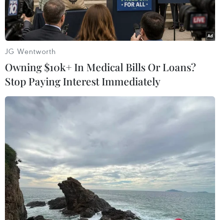
đốc Hipt Mobile, cho biết đơn vị này sẽ cung
cấp ra thị trường các dòng điện thoại mang tính
vùng miền.
JG Wentworth
Cụ thể, trong tháng 6-7 tới, Hipt Mobile sẽ cho ra
Owning $10k+ In Medical Bills Or Loans?
mắt 8 sản phẩm mới, đáp ứng các phân khúc thị
Stop Paying Interest Immediately
trường. Các dòng điện thoại này sẽ được thiết
kế dựa trên những nghiên cứu kỹ lưỡng đặc thù
vùng miền, để cung cấp cho khách hàng.
“Giả dụ, khách hàng khu vực miền núi có nhu
cầu pin lâu, nghe nhạc loa to. Một số vùng đồng
bào ở Tây Bắc thích màu xám, đen, hoặc màu
đỏ. Còn ở thành phố thì phải thời trang, sử dụng
wifi…,” ông Vinh nói.