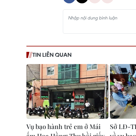
TIN LIÊN QUAN
Vụ bạo hành trẻ em ở Mái
Sở LĐ-TB
ấm Hoa Hồng: Thu hồi giấy
về vụ bạ