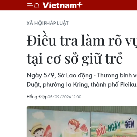
XÃ HỘI
PHÁP LUẬT
Điều tra làm rõ v
tại cơ sở giữ trẻ
Ngày 5/9, Sở Lao động - Thương binh và X
Duật, phường Ia Kring, thành phố Pleiku
Hồng Điệp
05/09/2024 12:00