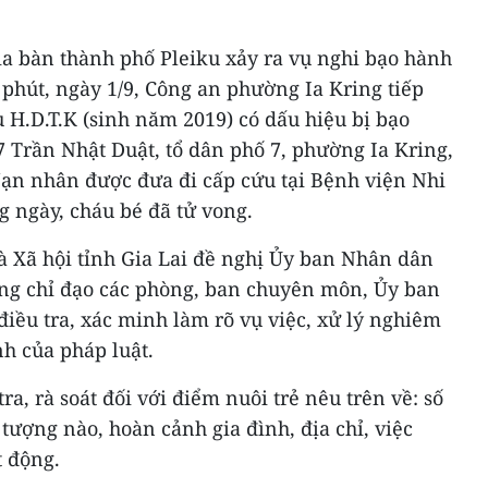
địa bàn thành phố Pleiku xảy ra vụ nghi bạo hành
0 phút, ngày 1/9, Công an phường Ia Kring tiếp
 H.D.T.K (sinh năm 2019) có dấu hiệu bị bạo
57 Trần Nhật Duật, tổ dân phố 7, phường Ia Kring,
Nạn nhân được đưa đi cấp cứu tại Bệnh viện Nhi
g ngày, cháu bé đã tử vong.
 Xã hội tỉnh Gia Lai đề nghị Ủy ban Nhân dân
ng chỉ đạo các phòng, ban chuyên môn, Ủy ban
iều tra, xác minh làm rõ vụ việc, xử lý nghiêm
h của pháp luật.
a, rà soát đối với điểm nuôi trẻ nêu trên về: số
i tượng nào, hoàn cảnh gia đình, địa chỉ, việc
t động.