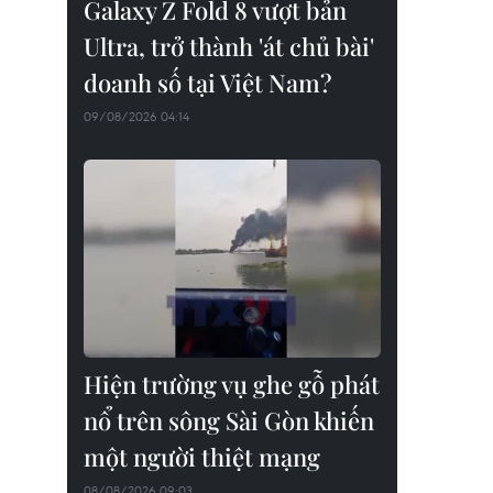
Galaxy Z Fold 8 vượt bản
Ultra, trở thành 'át chủ bài'
doanh số tại Việt Nam?
09/08/2026 04:14
Hiện trường vụ ghe gỗ phát
nổ trên sông Sài Gòn khiến
một người thiệt mạng
08/08/2026 09:03