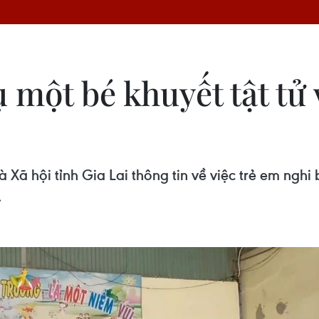
ụ một bé khuyết tật tử
ã hội tỉnh Gia Lai thông tin về việc trẻ em nghi b
.