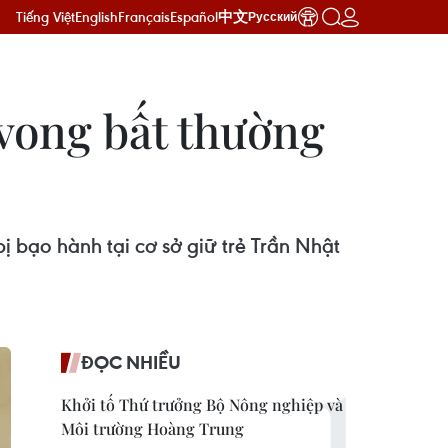
Tiếng Việt
English
Français
Español
中文
Русский
 vong bất thường
ị bạo hành tại cơ sở giữ trẻ Trần Nhật
ĐỌC NHIỀU
Khởi tố Thứ trưởng Bộ Nông nghiệp và
Môi trường Hoàng Trung