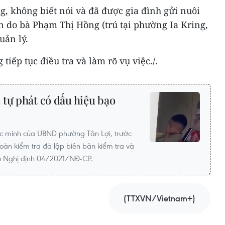
ng, không biết nói và đã được gia đình gửi nuôi
n do bà Phạm Thị Hồng (trú tại phường Ia Kring,
uản lý.
iếp tục điều tra và làm rõ vụ việc./.
tự phát có dấu hiệu bạo
ác minh của UBND phường Tân Lợi, trước
oàn kiểm tra đã lập biên bản kiểm tra và
eo Nghị định 04/2021/NĐ-CP.
(TTXVN/Vietnam+)