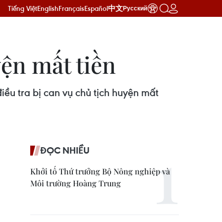
Tiếng Việt
English
Français
Español
中文
Русский
yện mất tiền
ều tra bị can vụ chủ tịch huyện mất
ĐỌC NHIỀU
Khởi tố Thứ trưởng Bộ Nông nghiệp và
Môi trường Hoàng Trung