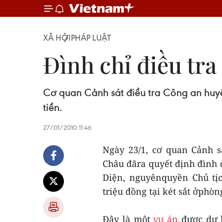
XÃ HỘI
PHÁP LUẬT
Đình chỉ điều tra
Cơ quan Cảnh sát điều tra Công an huyện
tiền.
27/01/2010 11:46
Ngày 23/1, cơ quan Cảnh s
Châu đãra quyết định đình c
Diện, nguyênquyền Chủ tị
triệu đồng tại két sắt ởphòn
Đây là một
vụ án
được dư l