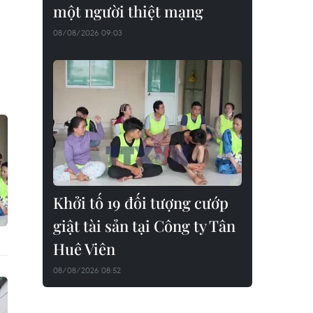
một người thiệt mạng
08/08/2026 09:03
Khởi tố 19 đối tượng cướp
giật tài sản tại Công ty Tân
Huê Viên
08/08/2026 08:52