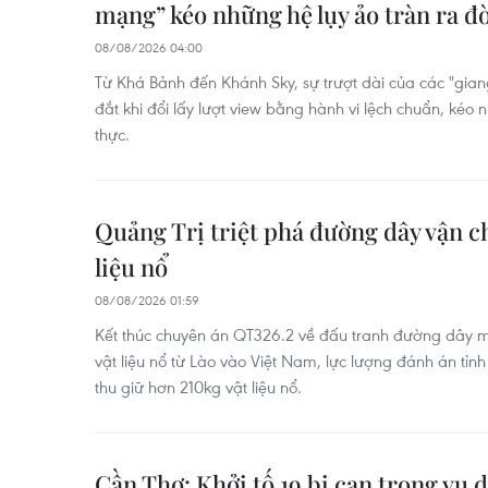
mạng” kéo những hệ lụy ảo tràn ra đờ
08/08/2026 04:00
Từ Khá Bảnh đến Khánh Sky, sự trượt dài của các "gian
đắt khi đổi lấy lượt view bằng hành vi lệch chuẩn, kéo 
thực.
Quảng Trị triệt phá đường dây vận c
liệu nổ
08/08/2026 01:59
Kết thúc chuyên án QT326.2 về đấu tranh đường dây m
vật liệu nổ từ Lào vào Việt Nam, lực lượng đánh án tỉn
thu giữ hơn 210kg vật liệu nổ.
Cần Thơ: Khởi tố 19 bị can trong vụ 