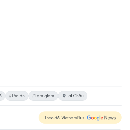
ố
#Tòa án
#Tạm giam
Lai Châu
Theo dõi VietnamPlus