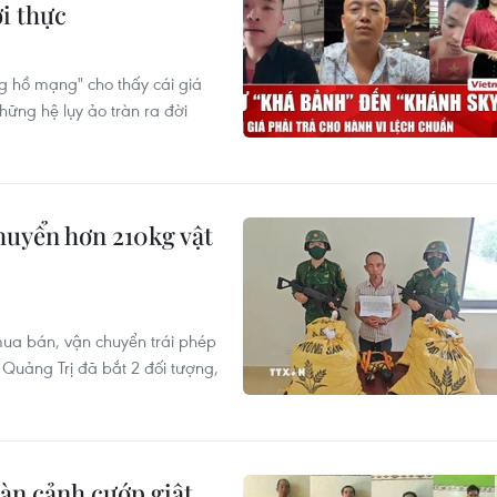
i thực
g hồ mạng" cho thấy cái giá
những hệ lụy ảo tràn ra đời
huyển hơn 210kg vật
ua bán, vận chuyển trái phép
h Quảng Trị đã bắt 2 đối tượng,
dàn cảnh cướp giật