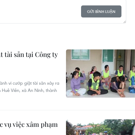
GỬI BÌNH LUẬN
 tài sản tại Công ty
ành vi cướp giật tài sản xảy ra
 Huê Viên, xã An Ninh, thành
ác vụ việc xâm phạm