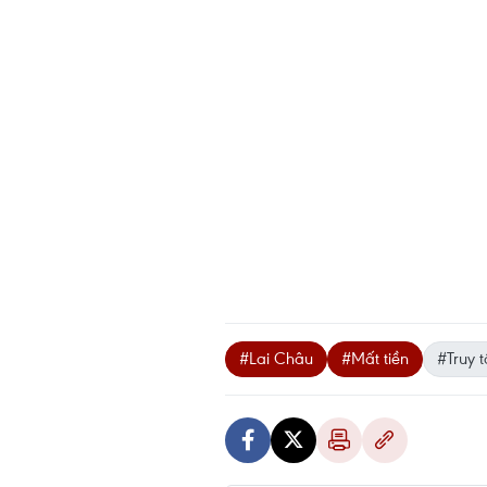
#Lai Châu
#Mất tiền
#Truy t