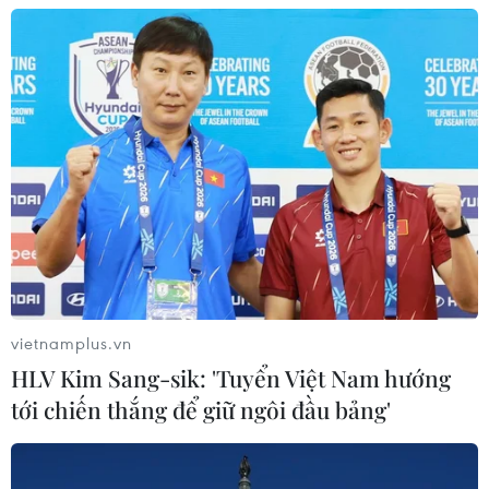
triển vọng tăng trưởng kinh tế năm 2024
của Việt Nam
24/10/2024 08:30
Nhiều tổ chức quốc tế đã nâng triển vọng tăng trưởng
kinh tế Việt Nam năm 2024 so với dự báo trước đó, sau
khi GDP quý 3 được công bố đạt 7,4%, cao hơn dự kiến.
vietnamplus.vn
HLV Kim Sang-sik: 'Tuyển Việt Nam hướng
tới chiến thắng để giữ ngôi đầu bảng'