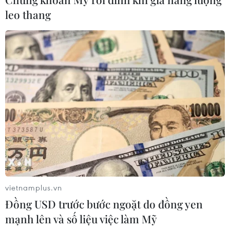
Phòng vệ thương mại và bài học
leo thang
"chuẩn bị kỹ-thắng lớn" của doanh
nghiệp Việt
07/08/2026 01:14
Giá dầu tăng vọt do Iran xem xét cấm
tàu Mỹ và Israel qua eo biển Hormuz
07/08/2026 00:45
Giá vàng thế giới quay đầu giảm nhẹ
do áp lực chốt lời
07/08/2026 00:31
vietnamplus.vn
Đồng USD trước bước ngoặt do đồng yen
mạnh lên và số liệu việc làm Mỹ
Mexico triển khai hàng nghìn binh sỹ