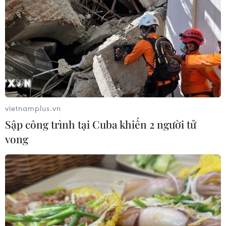
kinh tế tăng trưởng nhanh nhất ASEAN và tạo ra
GDP mới nhiều tương đương Hà Lan.
(TTXVN/Vietnam+)
vietnamplus.vn
Sập công trình tại Cuba khiến 2 người tử
vong