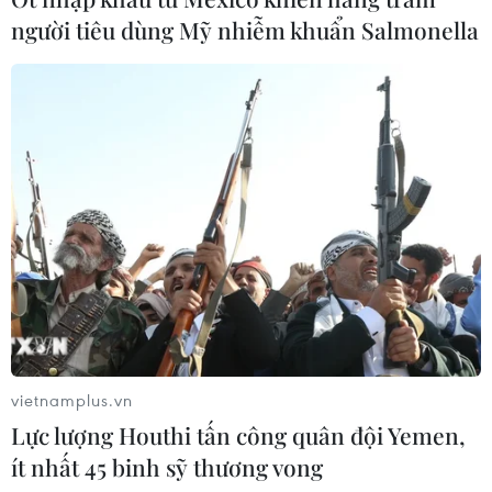
người tiêu dùng Mỹ nhiễm khuẩn Salmonella
các sản phẩm xe hiện đại, tiện nghi, thân thiện với môi
trường, giá cả phải chăng, hậu mãi tốt… của Vinfast.
vietnamplus.vn
Lực lượng Houthi tấn công quân đội Yemen,
Nhiều tổ chức quốc tế nâng
ít nhất 45 binh sỹ thương vong