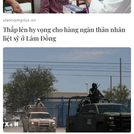
vietnamplus.vn
Thắp lên hy vọng cho hàng ngàn thân nhân
liệt sỹ ở Lâm Đồng
TIN CÙNG CHUYÊN MỤC