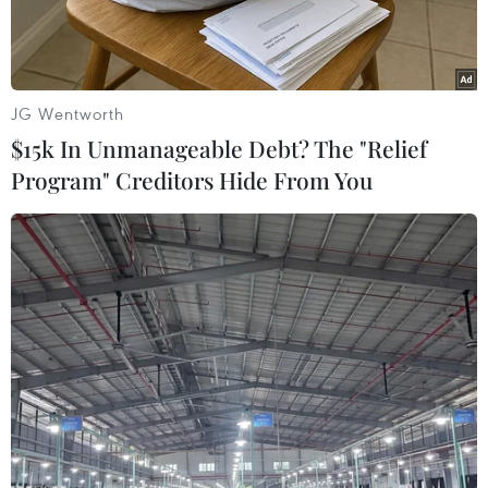
năm là 17,6%.
JG Wentworth
$15k In Unmanageable Debt? The "Relief
Program" Creditors Hide From You
Sản phẩm túi da tiêu dùng trong nước và xuất khẩu của công ty
Ladoda. (Ảnh: Trần Việt/TTXVN)
Theo Báo cáo thường niên Earning Insight 2024
do Công ty cổ phần Báo cáo đánh giá Việt Nam