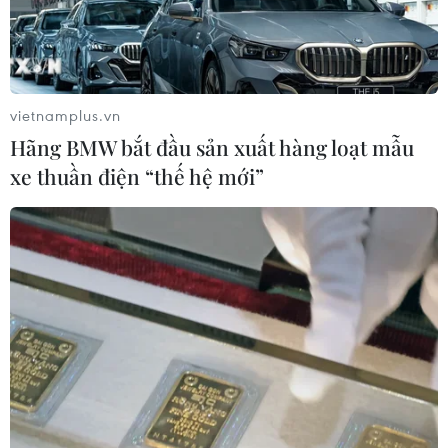
Kinh tế Việt Nam 7 tháng năm
2026 có nhiều tín hiệu tích cực
Kinh tế Việt Nam tăng trưởng ấn tượng và bài
vietnamplus.vn
toán cân bằng vĩ mô
Hãng BMW bắt đầu sản xuất hàng loạt mẫu
GDP Việt Nam có thể đạt hai con số nhờ động
xe thuần điện “thế hệ mới”
lực tăng trưởng bền vững
TIN LIÊN QUAN