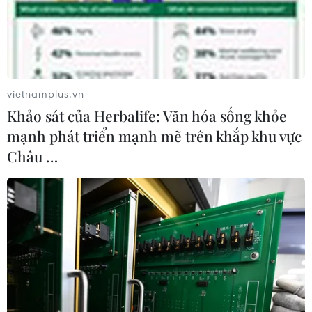
vietnamplus.vn
Khảo sát của Herbalife: Văn hóa sống khỏe
mạnh phát triển mạnh mẽ trên khắp khu vực
Châu …
Khách chọn mua thực phẩm tại siêu thị WinMart+, quận Phú
Nhuận, Thành phố Hồ Chí Minh. (Ảnh: Hồng Đạt/TTXVN)
Về tiêu dùng, ông Vinh cho biết theo số liệu của
Tổng cục Thống kê, tính chung 9 tháng năm
2024, tổng mức bán lẻ hàng hóa và doanh thu
dịch vụ tiêu dùng theo giá hiện hành ước đạt
4.703,4 nghìn tỷ đồng, tăng 8,8% so với cùng kỳ
năm trước (trong khi cùng kỳ năm 2023 tăng