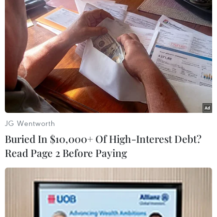
tất thủ tục giải thể, tăng 26,8%, cho thấy áp lực
đối với doanh nghiệp vẫn lớn.
Cộng đồng doanh nghiệp cũng nhận định còn
nhiều rủi ro và thách thức tồn tại có thể ảnh
hưởng đến mục tiêu tăng trưởng, do đó, cần
những bước đi chiến lược, triển khai các giải
pháp phù hợp để kích thích và tận dụng cơ hội,
vững vàng vượt khó khăn.
JG Wentworth
Ghi nhận triển vọng tích cực của ba trụ cột là
Buried In $10,000+ Of High-Interest Debt?
xuất khẩu-tiêu dùng-đầu tư, theo Chuyên gia
Read Page 2 Before Paying
của Vietnam Report, với hiệu ứng mức nền thấp
của cùng kỳ năm trước, hoạt động thương mại
của Việt Nam trong ba quý đầu năm 2024 đã
chứng kiến sự hồi phục tích cực, với nhiều mặt
hàng xuất khẩu chủ lực ghi nhận sự khởi sắc trở