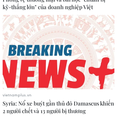
khứ và không đồng đều do độ trễ tác động của
kỹ-thắng lớn" của doanh nghiệp Việt
chính sách tiền tệ thắt chặt, củng cố cân đối
ngân sách, tăng trưởng tiêu dùng chưa có bước
đột phá và tình trạng phân mảnh thương mại
tiếp tục diễn ra.
vietnamplus.vn
Syria: Nổ xe buýt gần thủ đô Damascus khiến
2 người chết và 13 người bị thương