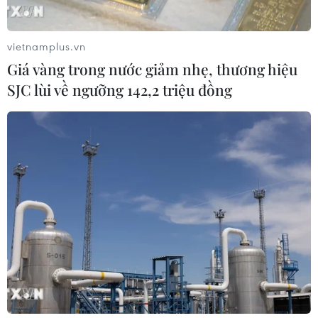
vietnamplus.vn
Giá vàng trong nước giảm nhẹ, thương hiệu
SJC lùi về ngưỡng 142,2 triệu đồng
HSBC dự báo kinh tế Việt Nam tạo ra GDP
mới nhiều tương đương Hà Lan
31/10/2024 11:55
Ngân hàng HSBC dự báo kinh tế Việt Nam sẽ tăng
trưởng 7% trong năm 2024, trở thành nền kinh tế tăng
trưởng nhanh nhất ASEAN và tạo ra GDP mới nhiều
tương đương Hà Lan.