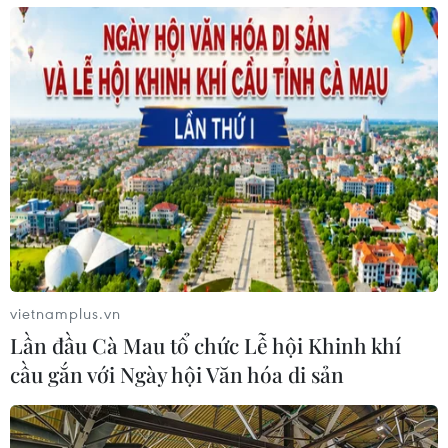
Hoạt động sản xuất tại một doanh nghiệp FDI. (Ảnh: Tuấn
Anh/TTXVN)
Chưa hết, sức ép từ tỷ giá và lạm phát là một
yếu tố mà 46,7% doanh nghiệp lo ngại có thể là
thách thức làm tình trạng tài chính bản thân trở
nên căng thẳng. Tỷ giá USD/VND đã nhích tăng
từ đầu năm, tăng vọt vào thời điểm tháng Tư và
duy trì mức cao trong những tháng gần đây.
Thêm vào đó, là câu chuyện lạm phát được
quan tâm, khi bình quân 9 tháng năm 2024, lạm
vietnamplus.vn
phát cơ bản tăng 2,69% so với cùng kỳ năm
Lần đầu Cà Mau tổ chức Lễ hội Khinh khí
2023, và CPI bình quân chung tăng 3,88%.
cầu gắn với Ngày hội Văn hóa di sản
Dù áp lực lạm phát năm 2024 dự báo sẽ ở mức
cao hơn cùng kỳ năm 2023 khi giá nguyên vật