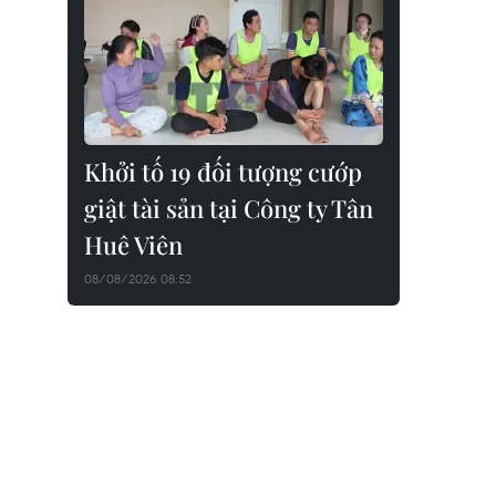
Khởi tố 19 đối tượng cướp
giật tài sản tại Công ty Tân
Huê Viên
08/08/2026 08:52