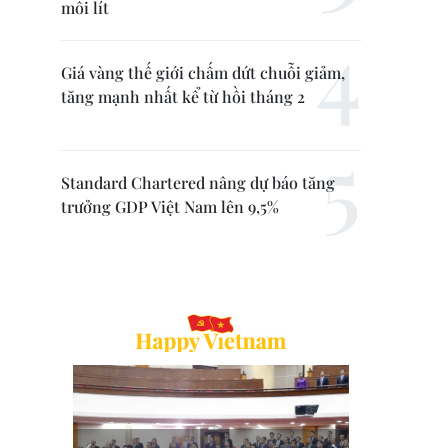
mỗi lít
Giá vàng thế giới chấm dứt chuỗi giảm,
tăng mạnh nhất kể từ hồi tháng 2
Standard Chartered nâng dự báo tăng
trưởng GDP Việt Nam lên 9,5%