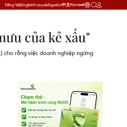
Tiếng Việt
English
Français
Español
中文
Русский
mưu của kẻ xấu"
) cho rằng việc doanh nghiệp ngừng