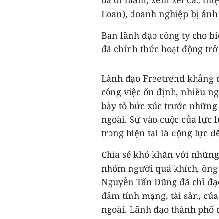
đã đi thăm, xem xét các thi
Loan), doanh nghiệp bị ảnh
Ban lãnh đạo công ty cho bi
đã chính thức hoạt động trở 
Lãnh đạo Freetrend khẳng đ
công việc ổn định, nhiều ng
bày tỏ bức xúc trước nhữn
ngoài. Sự vào cuộc của lực
trong hiện tại là động lực 
Chia sẻ khó khăn với nhữn
nhóm người quá khích, ông
Nguyễn Tấn Dũng đã chỉ đạo 
đảm tính mạng, tài sản, của
ngoài. Lãnh đạo thành phố đ