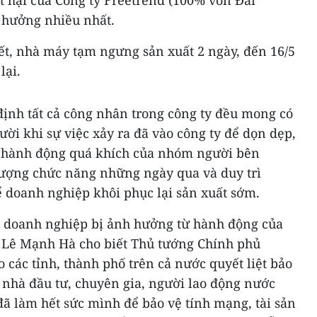
ệt hại của Công ty Freetrend (100% vốn Đài
 hưởng nhiều nhất.
ết, nhà máy tạm ngưng sản xuất 2 ngày, đến 16/5
lại.
ịnh tất cả công nhân trong công ty đều mong có
ười khi sự việc xảy ra đã vào công ty để dọn dẹp,
g hành động quá khích của nhóm người bên
 lượng chức năng những ngày qua và duy trì
để doanh nghiệp khôi phục lại sản xuất sớm.
g doanh nghiệp bị ảnh hưởng từ hành động của
 Lê Mạnh Hà cho biết Thủ tướng Chính phủ
các tỉnh, thành phố trên cả nước quyết liệt bảo
 nhà đầu tư, chuyên gia, người lao động nước
ã làm hết sức mình để bảo vệ tính mạng, tài sản