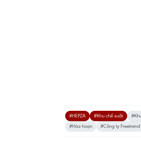
#HEPZA
#Khu chế xuất
#Khu
#Hỏa hoạn
#Công ty Freetrend