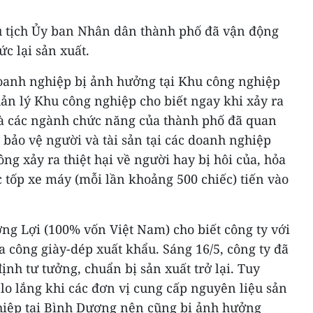
hủ tịch Ủy ban Nhân dân thành phố đã vận động
c lại sản xuất.
doanh nghiệp bị ảnh hưởng tại Khu công nghiệp
ản lý Khu công nghiệp cho biết ngay khi xảy ra
à các ngành chức năng của thành phố đã quan
ợ bảo vệ người và tài sản tại các doanh nghiệp
ng xảy ra thiệt hại về người hay bị hôi của, hỏa
c tốp xe máy (mỗi lần khoảng 500 chiếc) tiến vào
ng Lợi (100% vốn Việt Nam) cho biết công ty với
a công giày-dép xuất khẩu. Sáng 16/5, công ty đã
ịnh tư tưởng, chuẩn bị sản xuất trở lại. Tuy
lo lắng khi các đơn vị cung cấp nguyên liệu sản
hiệp tại Bình Dương nên cũng bị ảnh hưởng