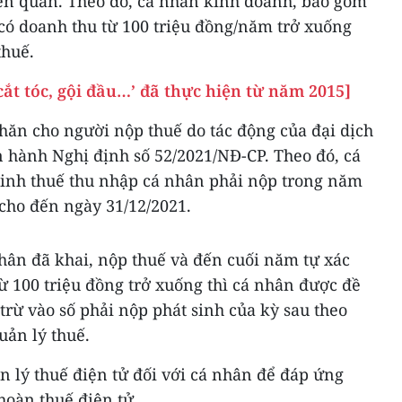
iên quan. Theo đó, cá nhân kinh doanh, bao gồm
 có doanh thu từ 100 triệu đồng/năm trở xuống
thuế.
cắt tóc, gội đầu…’ đã thực hiện từ năm 2015]
hăn cho người nộp thuế do tác động của đại dịch
 hành Nghị định số 52/2021/NĐ-CP. Theo đó, cá
 sinh thuế thu nhập cá nhân phải nộp trong năm
cho đến ngày 31/12/2021.
ân đã khai, nộp thuế và đến cuối năm tự xác
ừ 100 triệu đồng trở xuống thì cá nhân được đề
trừ vào số phải nộp phát sinh của kỳ sau theo
uản lý thuế.
n lý thuế điện tử đối với cá nhân để đáp ứng
hoàn thuế điện tử.