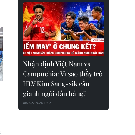
Nhận định Việt Nam vs
Campuchia: Vì sao thầy trò
HLV Kim Sang-sik cần
giành ngôi đầu bảng?
06/08/2026 11:05
ế