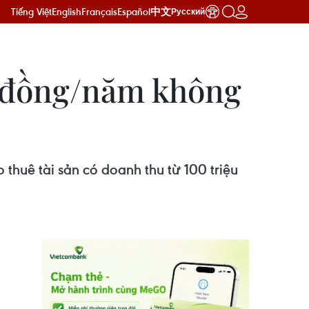
Tiếng Việt
English
Français
Español
中文
Русский
u đồng/năm không
thuê tài sản có doanh thu từ 100 triệu