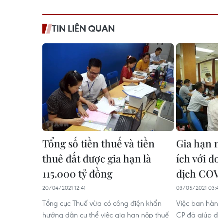
TIN LIÊN QUAN
Tổng số tiền thuế và tiền
Gia hạn 
thuê đất được gia hạn là
ích với 
115.000 tỷ đồng
dịch CO
20/04/2021 12:41
03/05/2021 03:
Tổng cục Thuế vừa có công điện khẩn
Việc ban hà
hướng dẫn cụ thể việc gia hạn nộp thuế
CP đã giúp d