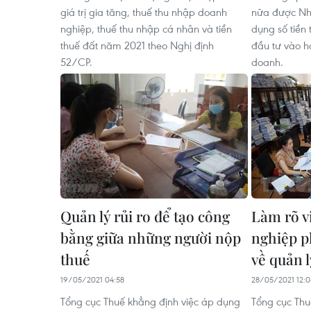
giá trị gia tăng, thuế thu nhập doanh
nữa được Nhà
nghiệp, thuế thu nhập cá nhân và tiền
dụng số tiền 
thuế đất năm 2021 theo Nghị định
đầu tư vào h
52/CP.
doanh.
Quản lý rủi ro để tạo công
Làm rõ v
bằng giữa những người nộp
nghiệp p
thuế
về quản l
19/05/2021 04:58
28/05/2021 12:0
Tổng cục Thuế khẳng định việc áp dụng
Tổng cục Thuế