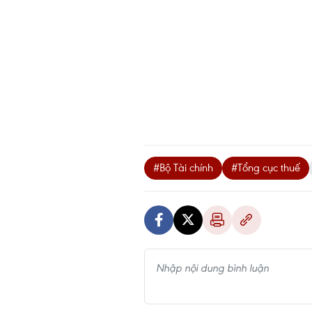
#Bộ Tài chính
#Tổng cục thuế