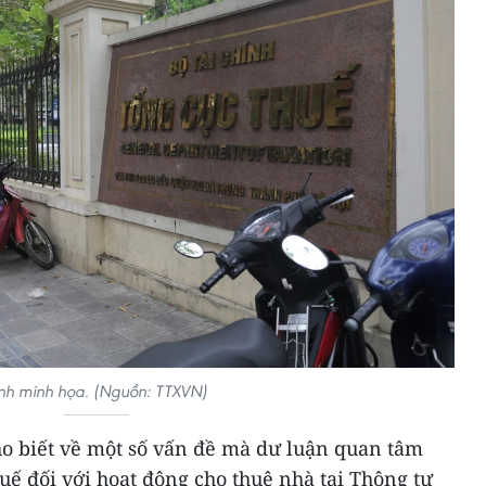
nh minh họa. (Nguồn: TTXVN)
ho biết về một số vấn đề mà dư luận quan tâm
uế đối với hoạt động cho thuê nhà tại Thông tư