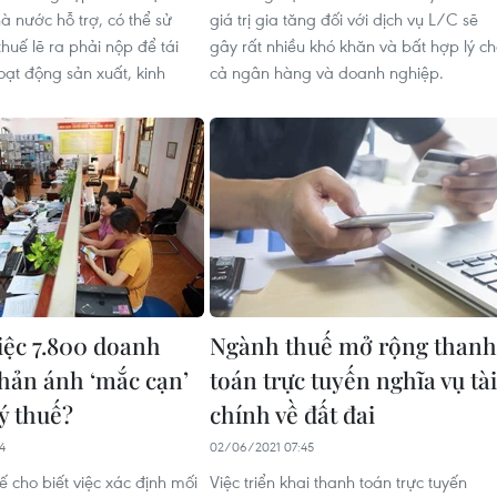
 nước hỗ trợ, có thể sử
giá trị gia tăng đối với dịch vụ L/C sẽ
thuế lẽ ra phải nộp để tái
gây rất nhiều khó khăn và bất hợp lý c
oạt động sản xuất, kinh
cả ngân hàng và doanh nghiệp.
iệc 7.800 doanh
Ngành thuế mở rộng thanh
hản ánh ‘mắc cạn’
toán trực tuyến nghĩa vụ tài
ý thuế?
chính về đất đai
4
02/06/2021 07:45
 cho biết việc xác định mối
Việc triển khai thanh toán trực tuyến