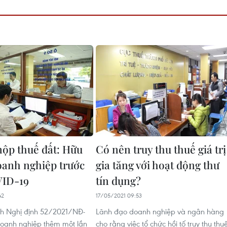
nộp thuế đất: Hữu
Có nên truy thu thuế giá trị
doanh nghiệp trước
gia tăng với hoạt động thư
VID-19
tín dụng?
42
17/05/2021 09:53
nh Nghị định 52/2021/NĐ-
Lãnh đạo doanh nghiệp và ngân hàng
oanh nghiệp thêm một lần
cho rằng việc tổ chức hồi tố truy thu thu