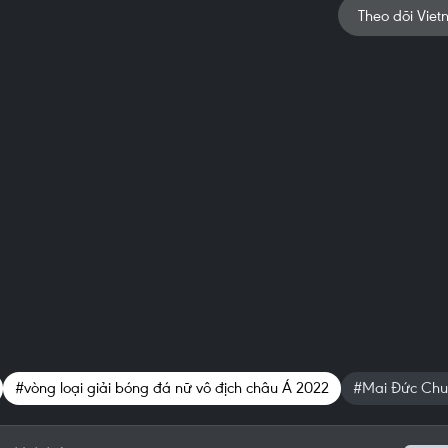
Theo dõi Viet
#vòng loại giải bóng đá nữ vô địch châu Á 2022
#Mai Đức Ch