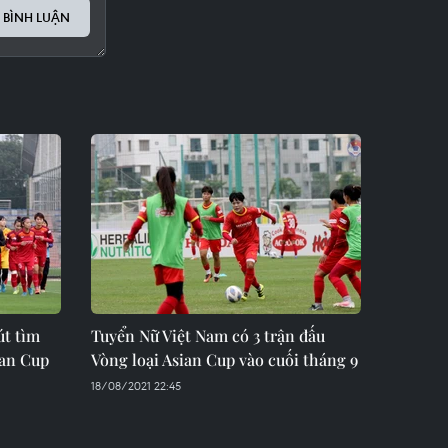
 BÌNH LUẬN
út tìm
Tuyển Nữ Việt Nam có 3 trận đấu
ian Cup
Vòng loại Asian Cup vào cuối tháng 9
18/08/2021 22:45