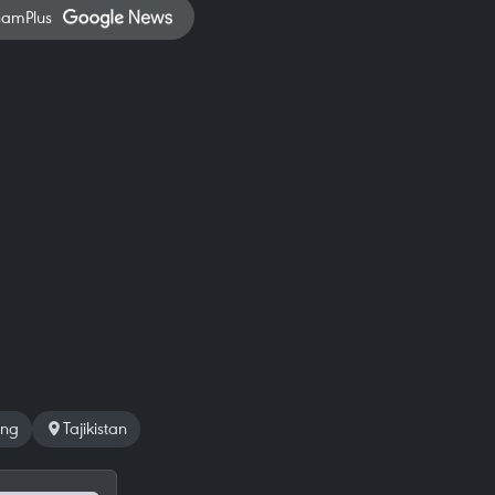
namPlus
ung
Tajikistan