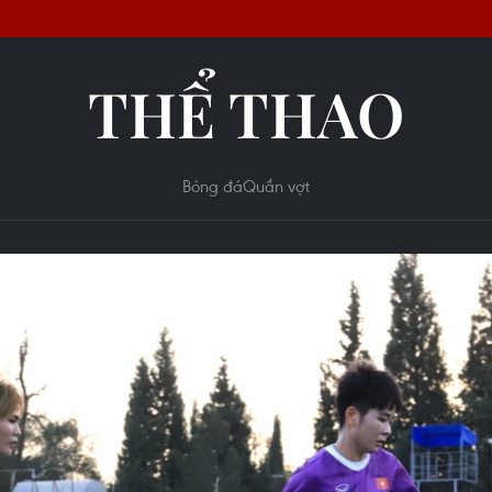
THỂ THAO
Bóng đá
Quần vợt