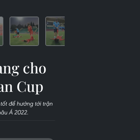
àng cho
ian Cup
ốt để hướng tới trận
hâu Á 2022.