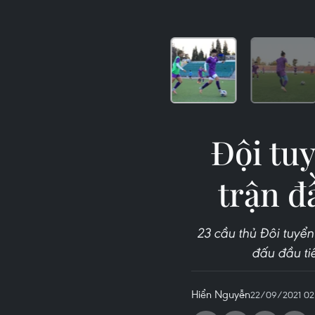
Đội tu
trận đ
23 cầu thủ Đôi tuyể
đấu đầu ti
Hiển Nguyễn
22/09/2021 02