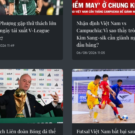
Phượng gặp thử thách lớn
Nhận định Việt Nam vs
ngày tái xuất V-League
Campuchia: Vì sao thầy tr
27
Kim Sang-sik cần giành n
đầu bảng?
026 11:49
06/08/2026 11:05
ịch Liên đoàn Bóng đá thế
Futsal Việt Nam bất bại sau