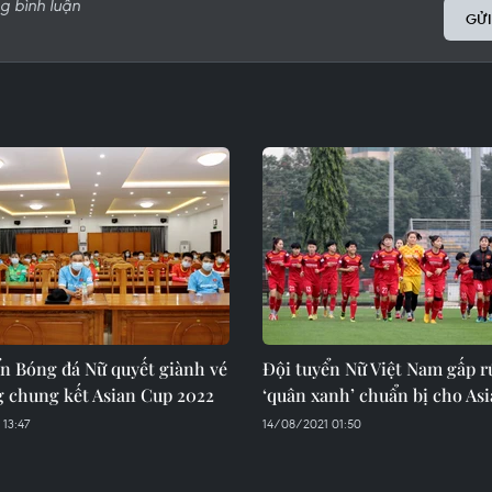
GỬI
ển Bóng đá Nữ quyết giành vé
Đội tuyển Nữ Việt Nam gấp r
g chung kết Asian Cup 2022
‘quân xanh’ chuẩn bị cho As
13:47
14/08/2021 01:50