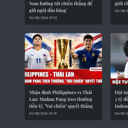
Nam hướng tới chiến thắng để
giới c
giữ ngôi đầu bảng'
06/08/2
06/08/2026 07:25
Nhận định Philippines vs Thái
Đội t
Lan: Madam Pang treo thưởng
2 tỷ đ
tiền tỷ, "Voi chiến" quyết thắng
Indon
04/08/2026 09:19
04/08/2