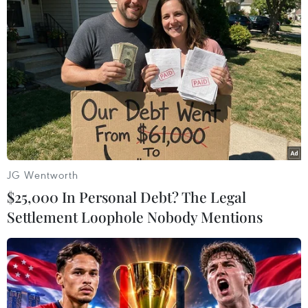
TIN LIÊN QUAN
JG Wentworth
$25,000 In Personal Debt? The Legal
Settlement Loophole Nobody Mentions
Bắt giữ nghi phạm giết người khi đang tìm
cách bỏ trốn qua biên giới