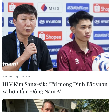
#Giết người
#Chủ tiệm tạp hóa
#Công an tỉnh Đồng Nai
Đồng Nai
vietnamplus.vn
HLV Kim Sang-sik: 'Tôi mong Đình Bắc vươn
Theo dõi VietnamPlus
xa hơn tầm Đông Nam Á'