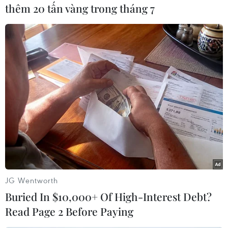
Bắt giữ nghi phạm giết
thêm 20 tấn vàng trong tháng 7
người khi đang tìm cách
bỏ trốn qua biên giới
Sau khi gây ra án mạng tại thị xã
Tịnh Biên (tỉnh An Giang), Chau
Chan Nô tìm cách vượt biên chạy
sang Campuchia lẩn trốn nhưng
đã bị lực lượng chức năng bắt
giữ ở khu vực biên giới.
(TTXVN/Vietnam+)
JG Wentworth
Buried In $10,000+ Of High-Interest Debt?
Read Page 2 Before Paying