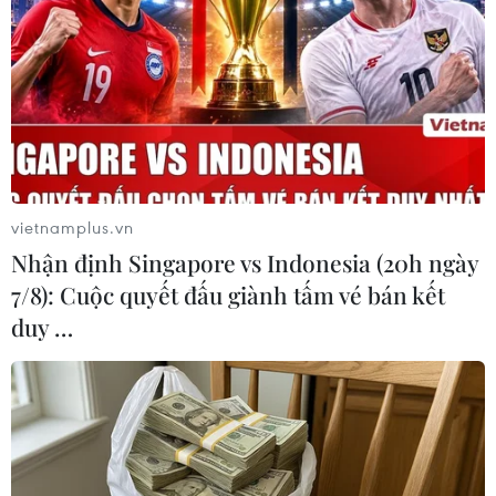
12/06/2025 11:59
Sau khi gây ra án mạng tại thị xã Tịnh Biên (tỉnh An
Giang), Chau Chan Nô tìm cách vượt biên chạy sang
Campuchia lẩn trốn nhưng đã bị lực lượng chức năng
bắt giữ ở khu vực biên giới.
vietnamplus.vn
Nhận định Singapore vs Indonesia (20h ngày
7/8): Cuộc quyết đấu giành tấm vé bán kết
duy …