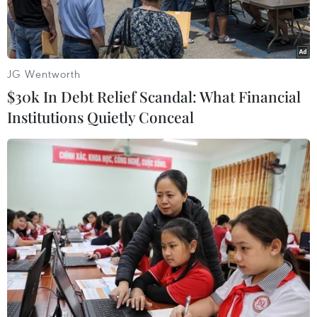
JG Wentworth
$30k In Debt Relief Scandal: What Financial
Institutions Quietly Conceal
Đối tượng giết người, cướp tài sản bị bắt sau hơn 5 giờ gây án.
(Ảnh: Công an tỉnh Đồng Nai)