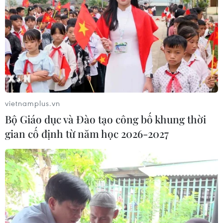
Tiếp nhận 47 công dân Việt Nam bị
Hoa Kỳ trục xuất về nước
05/08/2026 07:38
Đồng Nai phát hiện 7 cơ sở nuôi lợn
"vỗ béo" sử dụng chất cấm
vietnamplus.vn
05/08/2026 04:59
Bộ Giáo dục và Đào tạo công bố khung thời
gian cố định từ năm học 2026-2027
Triệt phá thành công hệ
thống Lương Sơn TV đánh bạc lên tới
1.500 tỷ đồng/tháng
05/08/2026 04:57