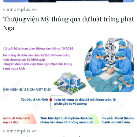
Xem thêm
vietnamplus.vn
Thượng viện Mỹ thông qua dự luật trừng phạt
Nga
CƠ QUAN CHỦ QUẢN: THÔNG TẤN XÃ VIỆT NAM
Tổng Biên tập: TRẦN TIẾN DUẨN
Phó Tổng Biên tập: NGUYỄN THỊ TÁM, KHÚC THANH
THỦY
Sở hữu trí tuệ
Quy định sử dụng
RSS
Hỗ trợ
Ngôn ngữ
TTXVN
vietnamplus.vn
Dịch vụ tin
Quảng cáo