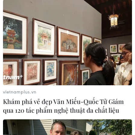
đám cháy tại trường
Trung học cơ sở Văn Quán
Theo thông tin ban đầu, đám cháy
xuất phát từ phòng của Phó Hiệu
trưởng Trường Trung học Cơ sở
Văn Quán, quận Hà Đông, Hà
Nội, nằm tại tầng 2 dãy nhà A.
(TTXVN/Vietnam+)
vietnamplus.vn
Khám phá vẻ đẹp Văn Miếu-Quốc Tử Giám
qua 120 tác phẩm nghệ thuật đa chất liệu