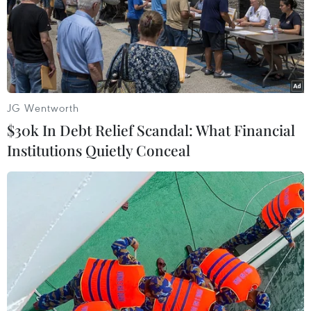
Theo thông tin ban đầu, đám cháy xuất phát từ phòng
của Phó Hiệu trưởng Trường Trung học Cơ sở Văn Quán,
quận Hà Đông, Hà Nội, nằm tại tầng 2 dãy nhà A.
JG Wentworth
$30k In Debt Relief Scandal: What Financial
Institutions Quietly Conceal
Bình Thuận: Cháy nhà xe tạm giữ là do