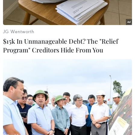
JG Wentworth
$15k In Unmanageable Debt? The "Relief
Program" Creditors Hide From You
Ngọn lửa thiêu rụi 1 dãy nhà tiền chế khung sắt mái ngói, đã bỏ
hoang từ nhiều năm. (Ảnh: Chu Quốc Hùng/TTXVN)
Vào khoảng 16 giờ ngày 17/3, tại hẻm 135 đường
Hoàng Hoa Thám, thành phố Đà Lạt (tỉnh Lâm
Đồng) xảy ra vụ cháy thiêu rụi một dãy 5 căn
nhà tiền chế trước đây là homestay, nay đã bỏ
hoang.