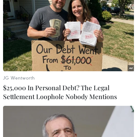
#Chữa cháy
#Xây dựng trái phép
#Đốt cỏ
Lâm Đồng
JG Wentworth
$25,000 In Personal Debt? The Legal
Theo dõi VietnamPlus
Settlement Loophole Nobody Mentions