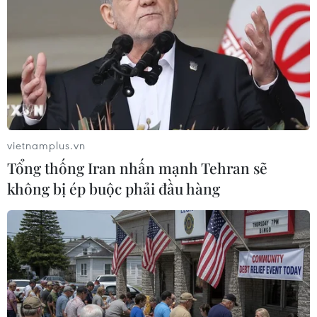
TIN LIÊN QUAN
vietnamplus.vn
Tổng thống Iran nhấn mạnh Tehran sẽ
không bị ép buộc phải đầu hàng
Hà Nội: Kịp thời dập tắt đám cháy tại
trường Trung học cơ sở Văn Quán
16/03/2024 11:03