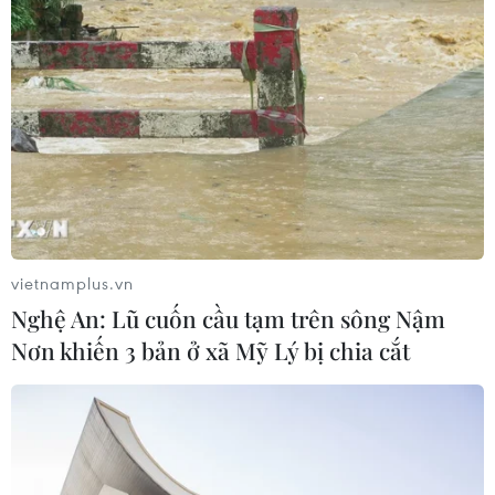
Mở ra không gian phát triển mới
08/08/2026 05:39
Thanh Hóa: Tạo điều kiện để người ở
xa trung tâm tiếp cận hành chính
vietnamplus.vn
công
Nghệ An: Lũ cuốn cầu tạm trên sông Nậm
08/08/2026 05:38
Nơn khiến 3 bản ở xã Mỹ Lý bị chia cắt
Chuyển mạnh sang ngăn chặn,
phòng ngừa từ sớm, từ xa thông tin
xấu độc trên mạng