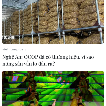
Kiểm soát rác thải từ nguồn - Giải
pháp bảo vệ kênh rạch TP Hồ Chí
Minh trong mùa mưa
07/08/2026 04:47
Miền Bắc giảm mưa từ đêm
nay, cuối tuần chuyển nắng nóng
vietnamplus.vn
07/08/2026 04:41
Nghệ An: OCOP đã có thương hiệu, vì sao
nông sản vẫn lo đầu ra?
Xuất hiện áp thấp nhiệt đới trên khu
vực vịnh Bắc Bộ
07/08/2026 03:54