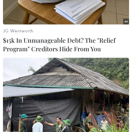
0.
JG Wentworth
$15k In Unmanageable Debt? The "Relief
Program" Creditors Hide From You
Công ty hướng đến các sản phẩm thân thiện môi trường.
Mới đây, Tetra Pak - "Gã khổng lồ" trong lĩnh
vực bao bì và chế biến thực phẩm - đã công bố
Báo cáo Phát triển Bền vững năm tài chính 2024
(FY24) với những con số ấn tượng, khẳng định
cam kết mạnh mẽ trên hành trình hướng tới
tương lai phát thải ròng bằng 0.
Trong bối cảnh biến đổi khí hậu trở thành thách