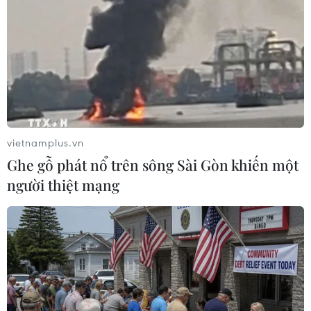
một doanh nghiệp tiên phong trong cuộc chiến
chống biến đổi khí hậu mà còn cho thấy một
tương lai phát triển bền vững là hoàn toàn khả
thi khi có sự cam kết, đầu tư chiến lược và sự
hợp tác chặt chẽ giữa doanh nghiệp, người tiêu
dùng và các đối tác./.
(Vietnam+)
vietnamplus.vn
Ghe gỗ phát nổ trên sông Sài Gòn khiến một
người thiệt mạng