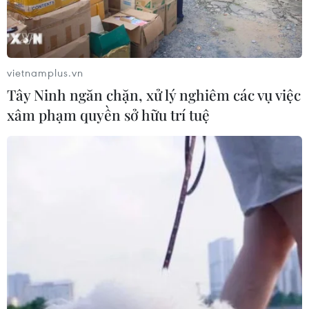
vietnamplus.vn
Tây Ninh ngăn chặn, xử lý nghiêm các vụ việc
xâm phạm quyền sở hữu trí tuệ
Cà Mau: Canh tác lúa giảm phát thải đạt
lợi nhuận từ 30-35 triệu đồng/ha
14/09/2025 03:15
Sở Nông nghiệp và Môi trường tỉnh Cà Mau dự kiến sẽ
nhân rộng diện tích chuyên canh lúa chất lượng cao và
phát thải thấp lên trên 1 nghìn ha trong vụ Đông Xuân