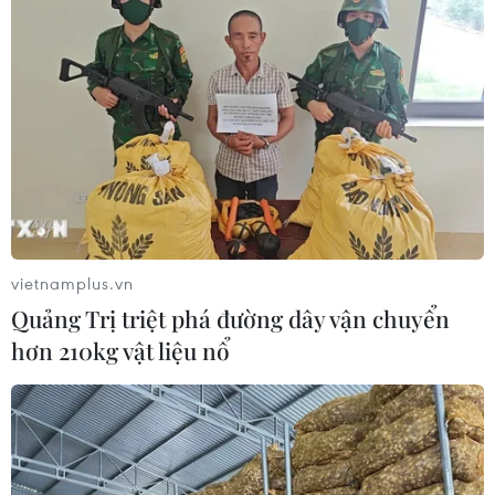
17 giờ ngày 7/8, mở cửa tràn xả mặt
điều tiết hồ chứa thủy điện Lai Châu
07/08/2026 07:28
Di dời hộ dân bị ảnh hưởng bụi, mùi
khét, tiếng ồn từ Trung tâm Điện lực
Vĩnh Tân
vietnamplus.vn
07/08/2026 07:10
Quảng Trị triệt phá đường dây vận chuyển
hơn 210kg vật liệu nổ
Hà Nội quyết liệt xử lý các "điểm
nghẽn" úng ngập, môi trường đô thị
07/08/2026 06:51