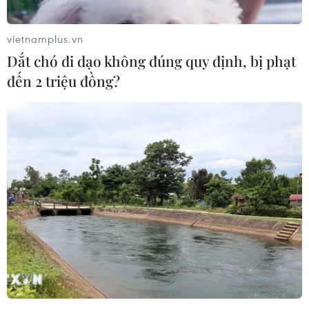
tới.
vietnamplus.vn
Dắt chó đi dạo không đúng quy định, bị phạt
đến 2 triệu đồng?
Gần 3.500 tấn nhựa được ngăn chặn,
tránh phát thải trực tiếp ra môi trường
11/09/2025 08:06