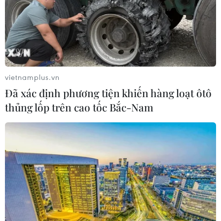
vietnamplus.vn
Đã xác định phương tiện khiến hàng loạt ôtô
thủng lốp trên cao tốc Bắc-Nam
TIN CÙNG CHUYÊN MỤC
Đà Nẵng tìm "lời giải bài toán" an