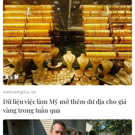
trên toàn cầu: giúp các nhà máy thực phẩm
giảm 40% tiêu thụ năng lượng, cung cấp đồ
uống dinh dưỡng cho 66 triệu trẻ em tại 49 quốc
gia, hỗ trợ 84.000 nông dân chăn nuôi bò sữa
nhỏ lẻ, và thu hút 150 nhà cung cấp tham gia
sáng kiến “Cùng chúng tôi bảo vệ hành tinh”
vietnamplus.vn
Dữ liệu việc làm Mỹ mở thêm dư địa cho giá
vàng trong tuần qua