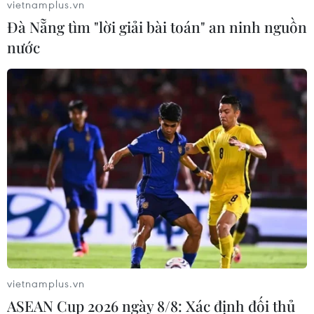
vietnamplus.vn
Từ năm 2020 đến nay, Dự án Thách thức đổi mới sáng
Đà Nẵng tìm "lời giải bài toán" an ninh nguồn
tạo giảm ô nhiễm nhựa được triển khai đã góp phần
nước
ngăn chặn gần 3.500 tấn nhựa, tránh phát thải trực tiếp
ra môi trường.
vietnamplus.vn
ASEAN Cup 2026 ngày 8/8: Xác định đối thủ