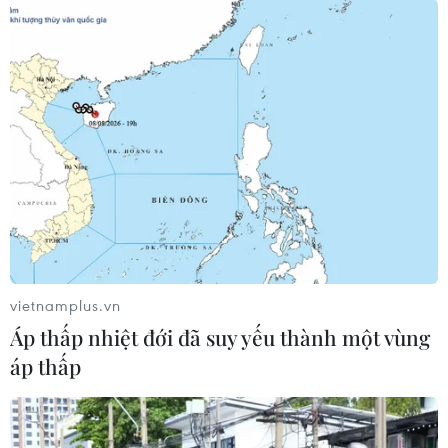
Khởi tố thêm 6 đối tượng vụ lập
khống hồ sơ bảo hiểm y tế ở Đắk Lắk
05/08/2026 14:55
Vận chuyển quá cảnh hàng giả và
xâm phạm sở hữu trí tuệ diễn biến
phức tạp
05/08/2026 13:44
vietnamplus.vn
24 năm tù cho đôi vợ chồng tổ chức
Áp thấp nhiệt đới đã suy yếu thành một vùng
“bay lắc” trong quán karaoke
áp thấp
05/08/2026 13:41