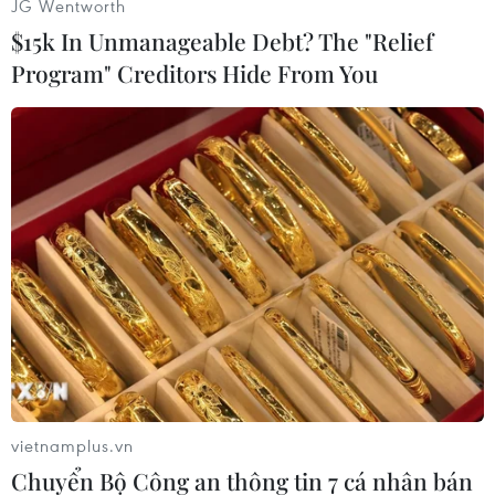
JG Wentworth
Vụ việc đang được Công an thành phố Biên Hòa
$15k In Unmanageable Debt? The "Relief
tiếp tục điều tra làm rõ./.
Program" Creditors Hide From You
Sỹ Tuyên (TTXVN)
vietnamplus.vn
Chuyển Bộ Công an thông tin 7 cá nhân bán