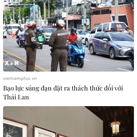
Lập kênh TikTok khởi nghiệp, lừa
đảo chiếm đoạt 15 tỷ đồng
05/08/2026 11:36
Xem thêm
vietnamplus.vn
Bạo lực súng đạn đặt ra thách thức đối với
Thái Lan
CƠ QUAN CHỦ QUẢN: THÔNG TẤN XÃ VIỆT NAM
Tổng Biên tập: TRẦN TIẾN DUẨN
Phó Tổng Biên tập: NGUYỄN THỊ TÁM, KHÚC THANH
THỦY