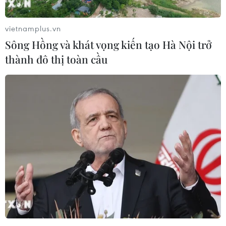
06/08/2026 15:07
vietnamplus.vn
Sông Hồng và khát vọng kiến tạo Hà Nội trở
Cảnh sát khám xét nơi ở của Huấn
thành đô thị toàn cầu
"Hoa Hồng"
06/08/2026 15:04
Bãi bỏ một số văn bản quy phạm
pháp luật không còn phù hợp
06/08/2026 09:59
Khởi tố người đi bộ gây tai nạn chết
người trên quốc lộ ở Quảng Trị
06/08/2026 09:44