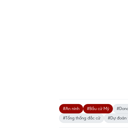
#An ninh
#Bầu cử Mỹ
#Dona
#Tổng thống đắc cử
#Dự đoán 