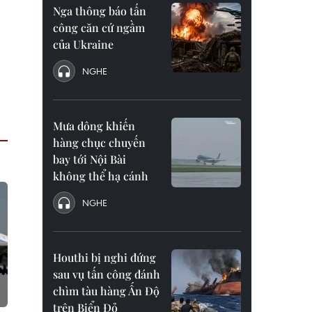
Nga thông báo tấn
công căn cứ ngầm
của Ukraine
NGHE
Mưa dông khiến
hàng chục chuyến
bay tới Nội Bài
không thể hạ cánh
NGHE
Houthi bị nghi đứng
sau vụ tấn công đánh
chìm tàu hàng Ấn Độ
trên Biển Đỏ