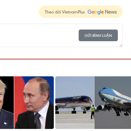
Theo dõi VietnamPlus
GỬI BÌNH LUẬN