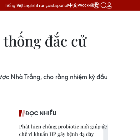
Tiếng Việt
English
Français
Español
中文
Русский
g thống đắc cử
ược Nhà Trắng, cho rằng nhiệm kỳ đầu
ĐỌC NHIỀU
Phát hiện chủng probiotic mới giúp ức
chế vi khuẩn HP gây bệnh dạ dày