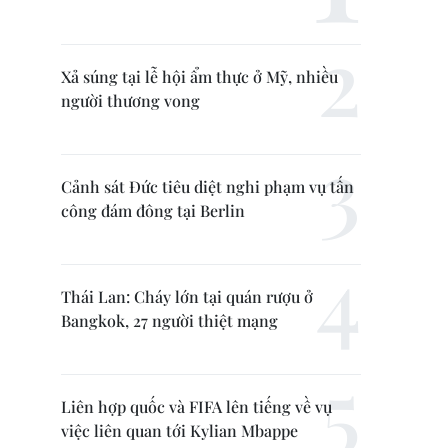
Xả súng tại lễ hội ẩm thực ở Mỹ, nhiều
người thương vong
Cảnh sát Đức tiêu diệt nghi phạm vụ tấn
công đám đông tại Berlin
Thái Lan: Cháy lớn tại quán rượu ở
Bangkok, 27 người thiệt mạng
Liên hợp quốc và FIFA lên tiếng về vụ
việc liên quan tới Kylian Mbappe