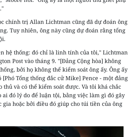
."
c chính trị Allan Lichtman cũng đã dự đoán ông
ống. Tuy nhiên, ông này cũng dự đoán rằng tổng
ội.
 hệ thống: đó chỉ là linh tính của tôi," Lichtman
gton Post vào tháng 9. "[Đảng Cộng hòa] không
ống, bởi họ không thể kiểm soát ông ấy. Ông ấy
ó [Phó Tổng thống đắc cử Mike] Pence - một đảng
o thủ và có thể kiểm soát được. Và tôi khá chắc
ai đó lý do để luận tội, bằng việc làm gì đó gây
gia hoặc bởi điều đó giúp cho túi tiền của ông