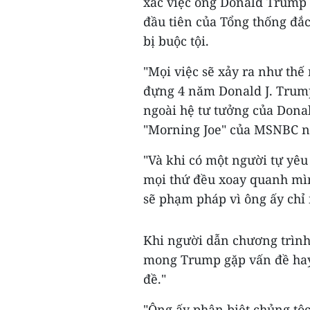
xác việc ông Donald Trump 
đầu tiên của Tổng thống đắc
bị buộc tội.
"Mọi việc sẽ xảy ra như thế 
đựng 4 năm Donald J. Trump
ngoài hệ tư tưởng của Donal
"Morning Joe" của MSNBC n
"Và khi có một người tự yê
mọi thứ đều xoay quanh mìn
sẽ phạm pháp vì ông ấy chỉ 
Khi người dẫn chương trình
mong Trump gặp vấn đề hay 
đề."
"Ông ấy phân biệt chủng tộc