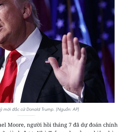
ỹ mới đắc cử Donald Trump. (Nguồn: AP)
ael Moore, người hồi tháng 7 đã dự đoán chính