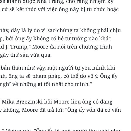
sẽ giành được Nhà Trắng, cho rằng nhiệm kỳ
 cử sẽ kết thúc với việc ông này bị từ chức hoặc
này, đây là lý do vì sao chúng ta không phải chịu
, bởi ông ấy không có hệ tư tưởng nào khác
d J. Trump," Moore đã nói trên chương trình
gày thứ sáu vừa qua.
u bản thân như vậy, một người tự yêu mình khi
h, ông ta sẽ phạm pháp, có thể do vô ý. Ông ấy
nghĩ về những gì tốt nhất cho mình."
 Mika Brzezinski hỏi Moore liệu ông có đang
không, Moore đã trả lời: "Ông ấy vốn đã có vấn
," Moore nói. "Ông ấy là một người thù ghét phụ