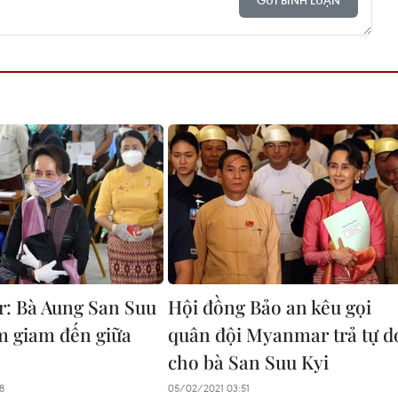
GỬI BÌNH LUẬN
: Bà Aung San Suu
Hội đồng Bảo an kêu gọi
ạm giam đến giữa
quân đội Myanmar trả tự d
cho bà San Suu Kyi
8
05/02/2021 03:51