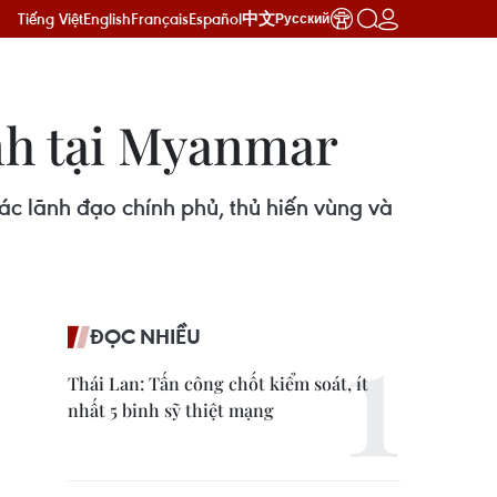
Tiếng Việt
English
Français
Español
中文
Русский
ình tại Myanmar
các lãnh đạo chính phủ, thủ hiến vùng và
ĐỌC NHIỀU
Thái Lan: Tấn công chốt kiểm soát, ít
nhất 5 binh sỹ thiệt mạng