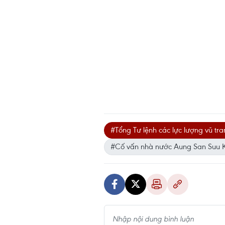
#Tổng Tư lệnh các lực lượng vũ t
#Cố vấn nhà nước Aung San Suu K