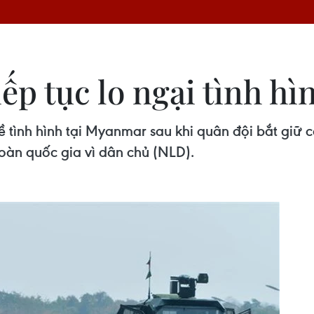
iếp tục lo ngại tình h
về tình hình tại Myanmar sau khi quân đội bắt giữ 
oàn quốc gia vì dân chủ (NLD).