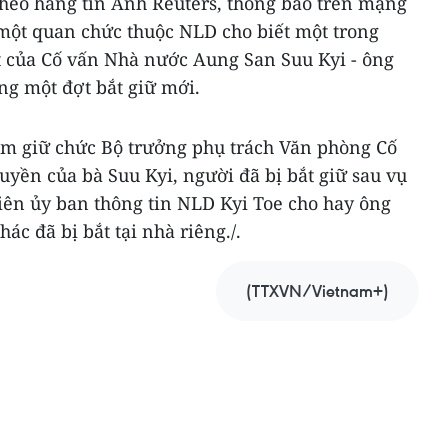
theo hãng tin Anh Reuters, thông báo trên mạng
 một quan chức thuộc NLD cho biết một trong
 của Cố vấn Nhà nước Aung San Suu Kyi - ông
ng một đợt bắt giữ mới.
m giữ chức Bộ trưởng phụ trách Văn phòng Cố
yền của bà Suu Kyi, người đã bị bắt giữ sau vụ
iên ủy ban thông tin NLD Kyi Toe cho hay ông
c đã bị bắt tại nhà riêng./.
(TTXVN/Vietnam+)