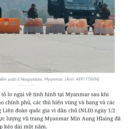
t kiểm soát ở Naypyidaw, Myanmar. (Ảnh: AFP/TTXVN)
 tỏ lo ngại về tình hình tại Myanmar sau khi
ạo chính phủ, các thủ hiến vùng và bang và các
 Liên đoàn quốc gia vì dân chủ (NLD) ngày 1/2
 lực lượng vũ trang Myanmar Min Aung Hlaing đã
ấp kéo dài một năm.