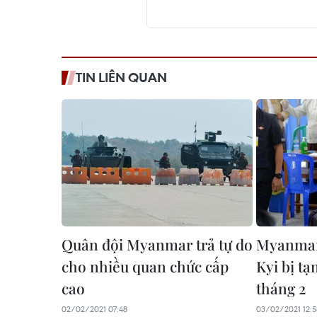
TIN LIÊN QUAN
Quân đội Myanmar trả tự do
Myanmar
cho nhiều quan chức cấp
Kyi bị t
cao
tháng 2
02/02/2021 07:48
03/02/2021 12:5