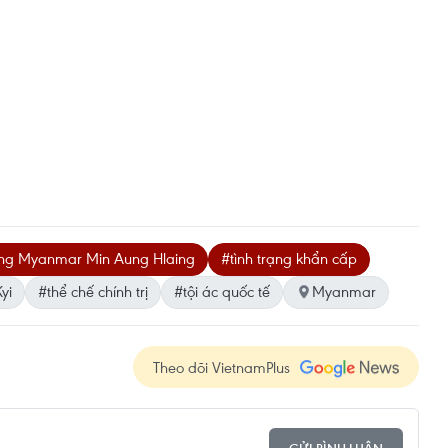
rang Myanmar Min Aung Hlaing
#tình trạng khẩn cấp
yi
#thể chế chính trị
#tội ác quốc tế
Myanmar
Theo dõi VietnamPlus