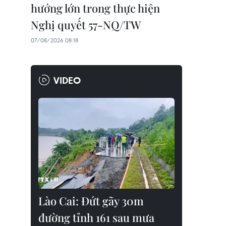
hướng lớn trong thực hiện
Nghị quyết 57-NQ/TW
07/08/2026 08:18
VIDEO
Lào Cai: Đứt gãy 30m
đường tỉnh 161 sau mưa