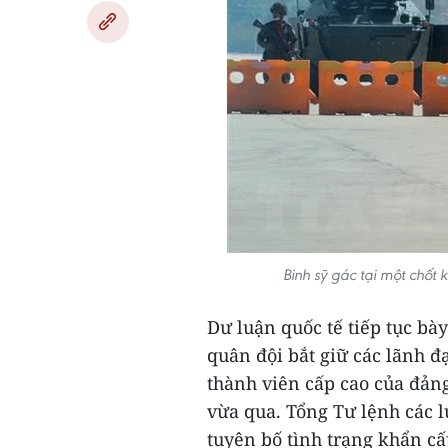
Binh sỹ gác tại một chố
Dư luận quốc tế tiếp tục bày
quân đội bắt giữ các lãnh đ
thành viên cấp cao của đảng
vừa qua. Tổng Tư lệnh các
tuyên bố tình trạng khẩn c