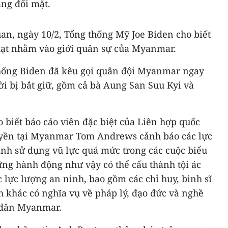
ang đối mặt.
an, ngày 10/2, Tổng thống Mỹ Joe Biden cho biết
hạt nhằm vào giới quân sự của Myanmar.
thống Biden đã kêu gọi quân đội Myanmar ngay
ời bị bắt giữ, gồm cả bà Aung San Suu Kyi và
 biết báo cáo viên đặc biệt của Liên hợp quốc
uyền tại Myanmar Tom Andrews cảnh báo các lực
h sử dụng vũ lực quá mức trong các cuộc biểu
ững hành động như vậy có thể cấu thành tội ác
lực lượng an ninh, bao gồm các chỉ huy, binh sĩ
 khác có nghĩa vụ về pháp lý, đạo đức và nghề
 dân Myanmar.