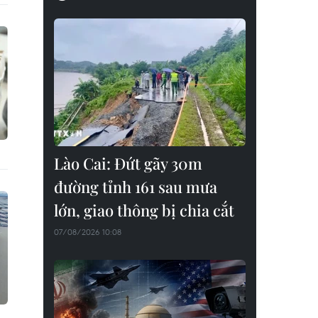
Lào Cai: Đứt gãy 30m
đường tỉnh 161 sau mưa
lớn, giao thông bị chia cắt
07/08/2026 10:08