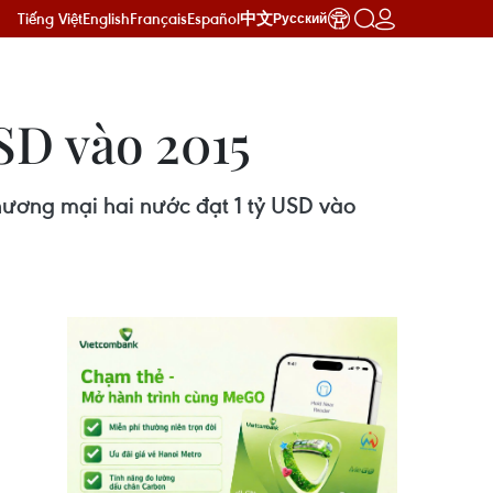
Tiếng Việt
English
Français
Español
中文
Русский
SD vào 2015
hương mại hai nước đạt 1 tỷ USD vào