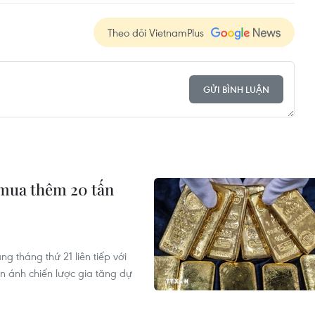
Theo dõi VietnamPlus
GỬI BÌNH LUẬN
mua thêm 20 tấn
 tháng thứ 21 liên tiếp với
n ánh chiến lược gia tăng dự