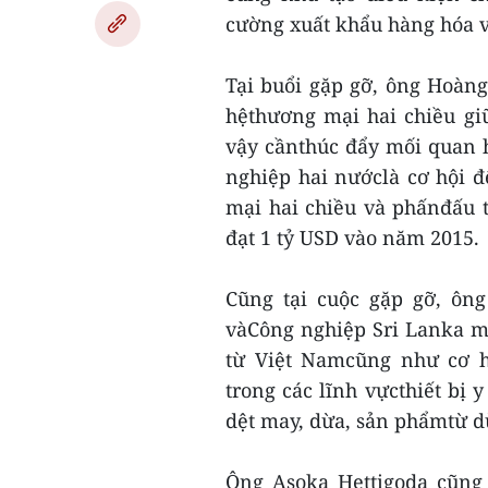
cường xuất khẩu hàng hóa v
Tại buổi gặp gỡ, ông Hoàn
hệthương mại hai chiều gi
vậy cầnthúc đẩy mối quan 
nghiệp hai nướclà cơ hội 
mại hai chiều và phấnđấu 
đạt 1 tỷ USD vào năm 2015.
Cũng tại cuộc gặp gỡ, ôn
vàCông nghiệp Sri Lanka 
từ Việt Namcũng như cơ h
trong các lĩnh vựcthiết bị 
dệt may, dừa, sản phẩmtừ dừa
Ông Asoka Hettigoda cũng