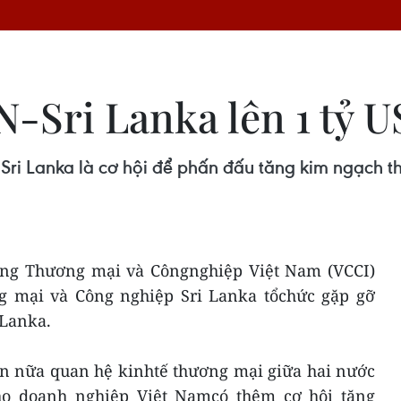
-Sri Lanka lên 1 tỷ U
ri Lanka là cơ hội để phấn đấu tăng kim ngạch t
hòng Thương mại và Côngnghiệp Việt Nam (VCCI)
g mại và Công nghiệp Sri Lanka tổchức gặp gỡ
 Lanka.
n nữa quan hệ kinhtế thương mại giữa hai nước
cho doanh nghiệp Việt Namcó thêm cơ hội tăng