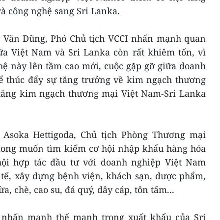
à công nghệ sang Sri Lanka.
g Văn Dũng, Phó Chủ tịch VCCI nhấn mạnh quan
ữa Việt Nam và Sri Lanka còn rất khiêm tốn, vì
hệ này lên tầm cao mới, cuộc gặp gỡ giữa doanh
để thúc đẩy sự tăng trưởng về kim ngạch thương
tăng kim ngạch thương mại Việt Nam-Sri Lanka
g Asoka Hettigoda, Chủ tịch Phòng Thương mại
mong muốn tìm kiếm cơ hội nhập khẩu hàng hóa
ội hợp tác đầu tư với doanh nghiệp Việt Nam
y tế, xây dựng bệnh viện, khách sạn, dược phẩm,
, chè, cao su, đá quý, dây cáp, tôn tấm...
 nhấn mạnh thế mạnh trong xuất khẩu của Sri