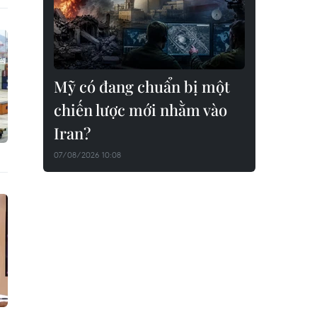
Mỹ có đang chuẩn bị một
chiến lược mới nhằm vào
Iran?
07/08/2026 10:08