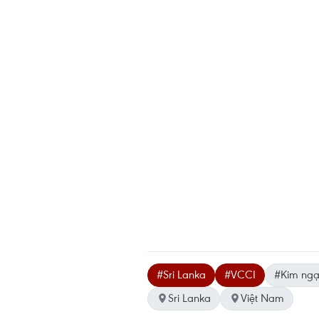
#Sri Lanka
#VCCI
#Kim ngạ
Sri Lanka
Việt Nam