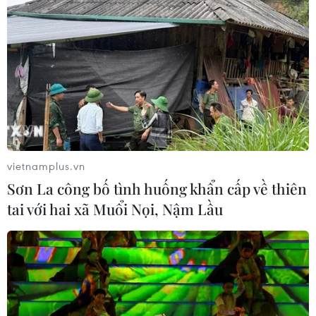
vietnamplus.vn
Sơn La công bố tình huống khẩn cấp về thiên
tai với hai xã Muổi Nọi, Nậm Lầu