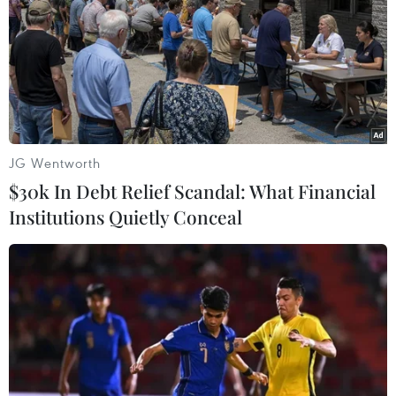
Điều gì khiến Anh có thể trở thành một
nhà nước thất bại?
25/08/2019 13:19
Ông Chris Patten - thống đốc cuối cùng của Hong Kong
thuộc Anh, và hiện là Hiệu trưởng trường Đại học Oxford
đã có nhận định về lý do khiến Anh có thể thành quốc
JG Wentworth
gia thất bại.
$30k In Debt Relief Scandal: What Financial
Institutions Quietly Conceal