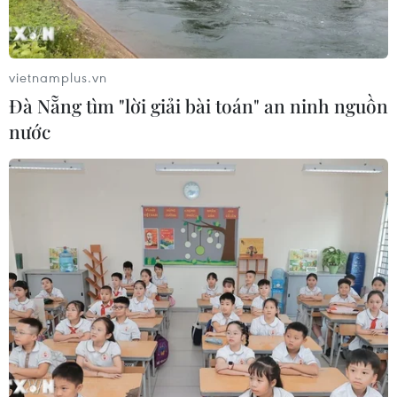
04/08/2026 04:58
vietnamplus.vn
Xem thêm
Đà Nẵng tìm "lời giải bài toán" an ninh nguồn
nước
CƠ QUAN CHỦ QUẢN: THÔNG TẤN XÃ VIỆT NAM
Tổng Biên tập: TRẦN TIẾN DUẨN
Phó Tổng Biên tập: NGUYỄN THỊ TÁM, KHÚC THANH
THỦY
Sở hữu trí tuệ
Quy định sử dụng
RSS
Hỗ trợ