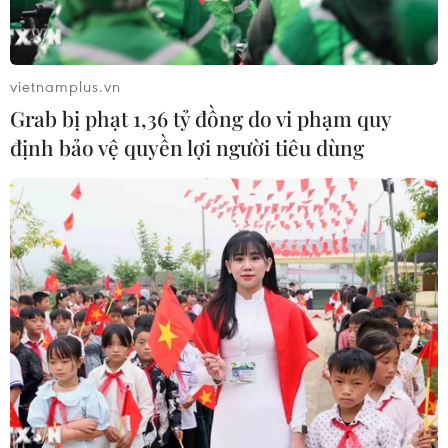
toán
07/08/2026 06:21
vietnamplus.vn
Thanh Hóa công khai danh sách gần
Grab bị phạt 1,36 tỷ đồng do vi phạm quy
880 đơn vị chậm đóng bảo hiểm
định bảo vệ quyền lợi người tiêu dùng
07/08/2026 01:49
Mỹ áp thuế 15% đối với nguyên liệu
quan trọng để sản xuất chip
07/08/2026 00:56
Đảng Cộng hòa đề xuất dự luật trao
thêm thẩm quyền thuế quan cho ông
Trump