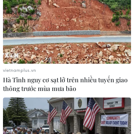
Thủ tướng Anh nói: "Tôi không muốn một Brexit không
thỏa thuận. Tôi nói với bạn bè ở EU rằng nếu họ không
muốn một Brexit không thỏa thuận, họ phải hủy bỏ điều
khoản chốt chặn trong thỏa thuận."
vietnamplus.vn
Hà Tĩnh nguy cơ sạt lở trên nhiều tuyến giao
thông trước mùa mưa bão