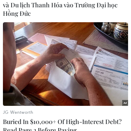
và Du lịch Thanh Hóa vào Trường Đại học
Hồng Đức
#Brexit
#Liên minh châu Âu
#Brexit không thỏa thuận
#Boris Johnson
Anh
Theo dõi VietnamPlus
TIN LIÊN QUAN
JG Wentworth
Buried In $10,000+ Of High-Interest Debt?
Read Page 2 Before Paying