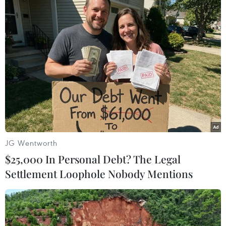
JG Wentworth
$25,000 In Personal Debt? The Legal
Settlement Loophole Nobody Mentions
Anh: EU hủy bỏ điều khoản chốt chặn để
tránh Brexit không thỏa thuận
24/08/2019 14:53