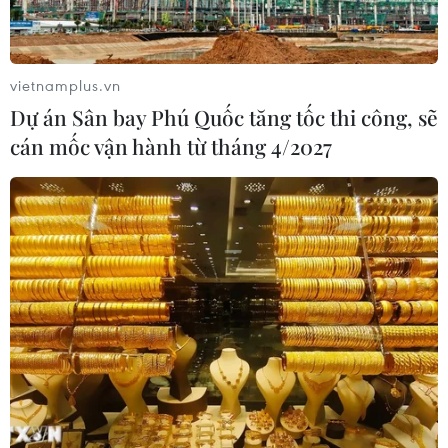
vietnamplus.vn
Dự án Sân bay Phú Quốc tăng tốc thi công, sẽ
cán mốc vận hành từ tháng 4/2027
Anh sẽ không trả 39 tỷ bảng hóa đơn 'ly dị'
cho Brexit cứng
26/08/2019 00:31
Thủ tướng Johnson cho rằng 39 tỷ bảng là khoản tài
chính đáng kể để nước Anh chi cho các mục đích ưu
tiên của mình, và đây không phải là lời đe dọa mà đơn
giản đó là một thực tế.