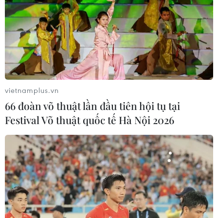
vietnamplus.vn
66 đoàn võ thuật lần đầu tiên hội tụ tại
TIN CÙNG CHUYÊN MỤC
Festival Võ thuật quốc tế Hà Nội 2026
Cơ cấu lại vốn nhà nước tại doanh
nghiệp gắn với mục tiêu tăng trưởng
hai con số
07/08/2026 13:16
Bộ Tài chính: Thống nhất bốn
Chương trình mục tiêu quốc gia