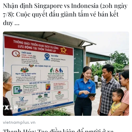
Nhận định Singapore vs Indonesia (20h ngày
7/8): Cuộc quyết đấu giành tấm vé bán kết
BIDV chốt ngày chia 498 triệu cổ
duy …
phiếu, tăng vốn điều lệ lên 77.783 tỷ
đồng
06/08/2026 13:42
Hướng tới mục tiêu quy mô dự trữ
đạt 1% GDP vào năm 2030
06/08/2026 10:23
NAPAS, BIDV và Weixin Pay mở rộng
thanh toán QR Việt Nam-Trung
Quốc
vietnamplus.vn
06/08/2026 07:34
Thanh Hóa: Tạo điều kiện để người ở xa