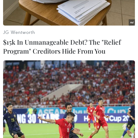
JG Wentworth
$15k In Unmanageable Debt? The "Relief
Program" Creditors Hide From You
EU hy vọng Anh tôn trọng tất cả nghĩa vụ tài chính đã cam kết.
(Nguồn: AFP)
Reuters đưa tin một phát ngôn viên của Ủy ban
châu Âu ngày 26/8 cho hay Liên minh châu Âu
(EU) hy vọng Anh tôn trọng tất cả nghĩa vụ tài
chính đã cam kết của nước này với tư cách là
thành viên của khối, thậm chí sau một Brexit