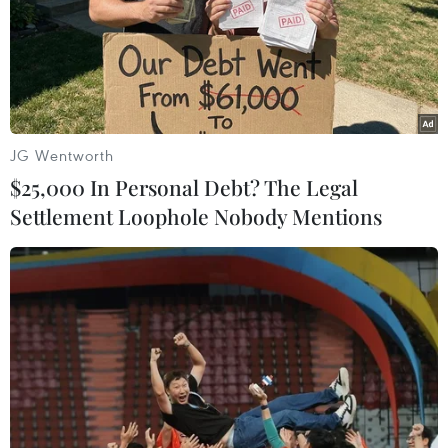
#Trái phiếu
Theo dõi VietnamPlus
JG Wentworth
$25,000 In Personal Debt? The Legal
Settlement Loophole Nobody Mentions
TIN CÙNG CHUYÊN MỤC
Bảo đảm an toàn hệ thống ngân
hàng và phát triển kinh tế số
09/08/2026 06:20