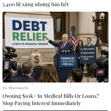
vànhững ý tưởng liên quan tại hội nghị thượng
5.400 lít xăng nhưng báo hết
đỉnh của tổ chức này vào đầu tháng12 tới.
Liên quan tình hình kinh tế Khu vực đồng euro,
Viện Tài chính Quốc tế (IIF)cùng ngày cho rằng
khu vực này đã rơi vào tình trạng suy thoái kinh
tế và tìnhhình đang xấu đi một cách nhanh
chóng.
Theo IIF, tình hình tại Khu vực đồng euro đang
khoét rộng thêm mức thâm hụtngân sách và
làm suy yếu chất lượng tài sản của các ngân
hàng. Số liệu kinh tếkhu vực trong quý 3 và đầu
JG Wentworth
quý 4 năm nay ảm đạm hơn dự báo ban đầu.
Owning $10k+ In Medical Bills Or Loans?
GDP trongquý 4 giảm 2,0% so với cùng kỳ năm
Stop Paying Interest Immediately
ngoái và chiều hướng này sẽ kéo dài trong