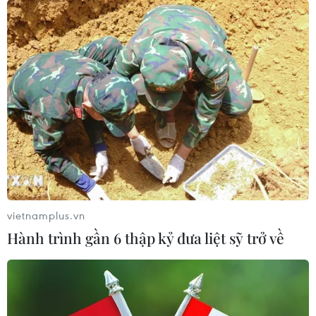
đạt 1% GDP vào năm 2030
06/08/2026 10:23
NAPAS, BIDV và Weixin Pay mở rộng
thanh toán QR Việt Nam-Trung
Quốc
06/08/2026 07:34
Làn sóng tấn công mạng nhằm vào
các quỹ đầu cơ lớn của Mỹ
vietnamplus.vn
06/08/2026 06:47
Hành trình gần 6 thập kỷ đưa liệt sỹ trở về
Đồng USD trước bước ngoặt do đồng
yen mạnh lên và số liệu việc làm Mỹ