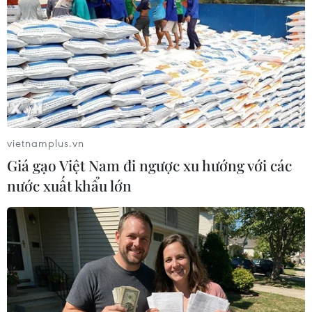
đồng euro trở nên nghiêm trọng hơn./.
(TTXVN/Vietnam+)
vietnamplus.vn
Giá gạo Việt Nam đi ngược xu hướng với các
nước xuất khẩu lớn
#EU
#Eurozone
#Ngân sách
#Khủng hoảng nợ