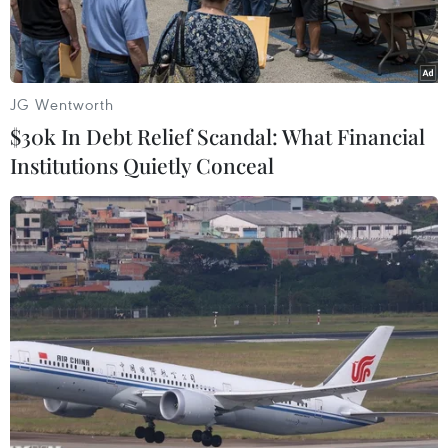
thời đề xuất phát hànhtrái phiếu chung của khu
vực như một giải pháp nhằm dập tắt cuộc
khủng hoảng nợcông đang hoành hành, và
ngăn chặn nguy cơ tái diễn một cuộc khủng
JG Wentworth
hoảng tươngtự, trong khu vực này.
$30k In Debt Relief Scandal: What Financial
Institutions Quietly Conceal
Quy định mới đòi hỏi các nước thành viên Khu
vực đồng euro phải công bố dựthảo ngân sách
quốc gia tại cùng một thời điểm trong năm. Ủy
ban châu Âu (EC) cóquyền đánh giá và đưa ra
quan điểm nếu dự thảo ngân sách quốc gia vi
phạm camkết về chính sách trong Hiệp ước về
ổn định và tăng trưởng dành cho Khu vực
đồngeuro.
Toàn bộ quá trình này sẽ được tiến hành công