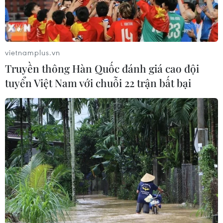
Cơ cấu lại vốn nhà nước tại doanh
nghiệp gắn với mục tiêu tăng trưởng
hai con số
vietnamplus.vn
07/08/2026 13:16
Truyền thông Hàn Quốc đánh giá cao đội
tuyển Việt Nam với chuỗi 22 trận bất bại
Bộ Tài chính: Thống nhất bốn
Chương trình mục tiêu quốc gia
thành một tổng thể
07/08/2026 13:06
Tháo gỡ dứt điểm vướng mắc hiện
hữu dự án Nhà máy điện hạt nhân
Ninh Thuận
07/08/2026 09:27