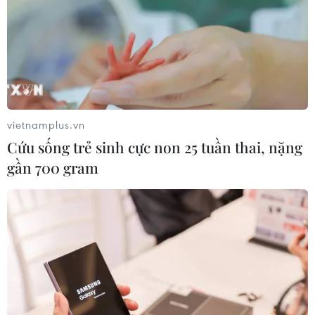
05/08/2026 22:58
Nhật Bản: Nội các thông qua chính
sách giảm thuế tiêu thụ thực phẩm
xuống 1%
05/08/2026 15:30
vietnamplus.vn
Cứu sống trẻ sinh cực non 25 tuần thai, nặng
Ngành Hải quan đẩy mạnh cải cách
gần 700 gram
thể chế và hiện đại hóa công tác
quản lý
05/08/2026 12:35
Ngân hàng trước làn sóng AI: Dữ liệu
là đòn bẩy, quản trị là chìa khóa
05/08/2026 09:25